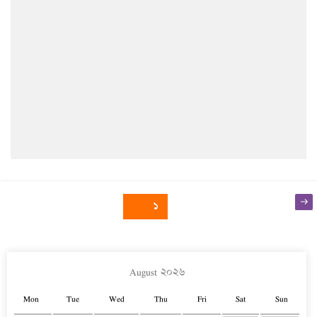
Posts
Nex
Page
১
pag
navigation
August ২০২৬
Mon
Tue
Wed
Thu
Fri
Sat
Sun