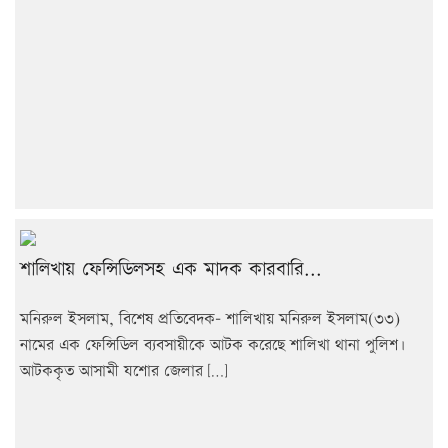
শালিখায় ফেন্সিডিলসহ এক মাদক কারবারি...
মনিরুল ইসলাম, বিশেষ প্রতিবেদক- শালিখায় মনিরুল ইসলাম(৩৩)
নামের এক ফেন্সিডিল ব্যবসায়ীকে আটক করেছে শালিখা থানা পুলিশ৷
আটককৃত আসামী যশোর জেলার […]