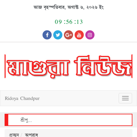
Skip
আজ বৃহস্পতিবার, অগাস্ট ৬, ২০২৬ ইং
to
content
09:56:13
Ridoya Chandpur
T
o
g
g
l
e
n
a
v
শ্রীপুরে আলোচিত শিশু রাজিয়া ধর্ষণচেষ্টা ও হত্যা মামলায় আসামীর মৃত্যুদণ্ড
i
g
a
t
i
o
n
প্রচ্ছদ
অপরাধ