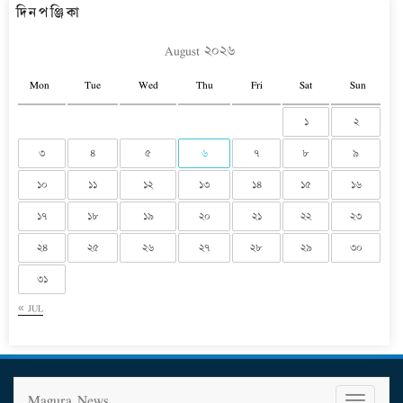
দিনপঞ্জিকা
August ২০২৬
Mon
Tue
Wed
Thu
Fri
Sat
Sun
১
২
৩
৪
৫
৬
৭
৮
৯
১০
১১
১২
১৩
১৪
১৫
১৬
১৭
১৮
১৯
২০
২১
২২
২৩
২৪
২৫
২৬
২৭
২৮
২৯
৩০
৩১
« JUL
Magura News
T