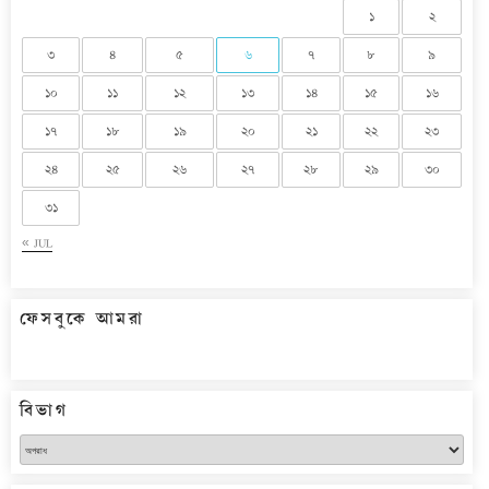
১
২
৩
৪
৫
৬
৭
৮
৯
১০
১১
১২
১৩
১৪
১৫
১৬
১৭
১৮
১৯
২০
২১
২২
২৩
২৪
২৫
২৬
২৭
২৮
২৯
৩০
৩১
« JUL
ফেসবুকে আমরা
বিভাগ
বিভাগ