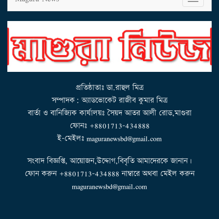
o
g
g
l
e
n
a
v
i
g
a
t
i
o
n
প্রতিষ্ঠাতাঃ ডা.রাহুল মিত্র
সম্পাদক: অ্যাডভোকেট রাজীব কুমার মিত্র
বার্তা ও বানিজ্যিক কার্যালয়ঃ সৈয়দ আতর আলী রোড,মাগুরা
ফোনঃ +8801713-434888
ই-মেইলঃ maguranewsbd@gmail.com
সংবাদ বিজ্ঞপ্তি, আয়োজন,উদ্দোগ,বিবৃতি আমাদেরকে জানান।
ফোন করুন +8801713-434888 নাম্বারে অথবা মেইল করুন
maguranewsbd@gmail.com