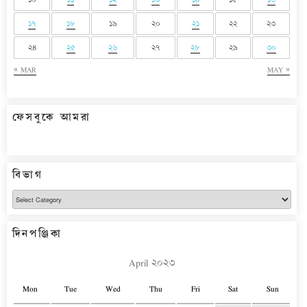
১৭
১৮
১৯
২০
২১
২২
২৩
২৪
২৫
২৬
২৭
২৮
২৯
৩০
« MAR
MAY »
ফেসবুকে আমরা
বিভাগ
বিভাগ
দিনপঞ্জিকা
April ২০২৩
Mon
Tue
Wed
Thu
Fri
Sat
Sun