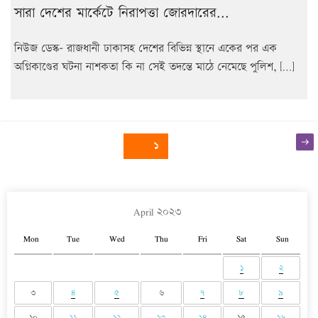
সারা দেশের মার্কেটে নিরাপত্তা জোরদারের...
নিউজ ডেস্ক- রাজধানী ঢাকাসহ দেশের বিভিন্ন স্থানে একের পর এক
অগ্নিকাণ্ডের ঘটনা নাশকতা কি না সেই তদন্তে মাঠে নেমেছে পুলিশ, […]
Posts
Nex
Page
১
pag
navigation
April ২০২৩
Mon
Tue
Wed
Thu
Fri
Sat
Sun
১
২
৩
৪
৫
৬
৭
৮
৯
১০
১১
১২
১৩
১৪
১৫
১৬