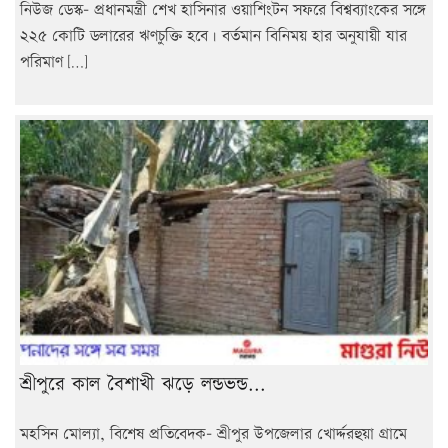
নিউজ ডেস্ক- প্রধানমন্ত্রী শেখ হাসিনার ওয়াশিংটন সফরে বিশ্বব্যাংকের সঙ্গে
২২৫ কোটি ডলারের ঋণচুক্তি হবে। বর্তমান বিনিময় হার অনুযায়ী যার
পরিমাণ […]
শ্রীপুরে কাল বৈশাখী ঝড়ে লন্ডভন্ড...
মহসিন মোল্যা, বিশেষ প্রতিবেদক- শ্রীপুর উপজেলার খোর্দ্দরহুয়া গ্রামে