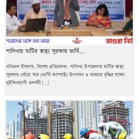
শালিখায় মাটির স্বাস্থ্য সুরক্ষায় ভার্মি...
মনিরুল ইসলাম, বিশেষ প্রতিবেদক- শালিখা উপজেলায় মাটির স্বাস্থ্য
সুরক্ষায় কেঁচো সার (ভার্মি কম্পোস্ট) উৎপাদন ও ব্যবহার বৃদ্ধির লক্ষ্যে
দুইদিনব্যাপী প্রদর্শনী […]