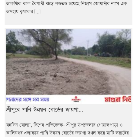
আকষ্মিক কাল বৈশাখী ঝড়ে লন্ডভন্ড হয়েছে নিজাম জোয়ার্দার নামে এক
অসহায় কৃষকের […]
শ্রীপুরে পানি উন্নয়ন বোর্ডের জায়গা...
মহসিন মোল্যা, বিশেষ প্রতিবেদক- শ্রীপুর উপজেলার গোয়ালপাড়া ও
কালিনগর এলাকায় পানি উন্নয়ন বোর্ডের জায়গা দখল করে মাটি ভরাটের