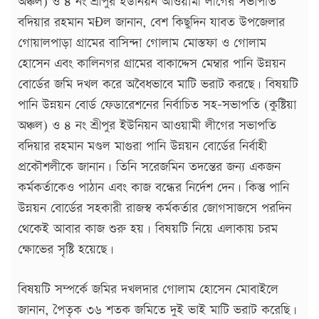
অঞ্চল) ও ৪ নং শ্রীপুর ইউনিয়ন আওয়ামী লীগের সভাপতি
বদিয়ার রহমান মÐল জানান, বেশ কিছুদিন যাবত উপজেলার
গোয়ালপাড়া গ্রামের বাসিন্দা গোলাম মোস্তফা ও গোলাম
হোসেন এবং কালিনগর গ্রামের বাকাদ্দেস মেম্বার পানি উন্নয়ন
বোর্ডের জমি দখল করে অবৈধভাবে মাটি ভরাট করছে। বিষয়টি
পানি উন্নয়ন বোর্ড ফেডারেশনের নির্বাচিত সহ-সভাপতি (কুষ্টিয়া
অঞ্চল) ও ৪ নং শ্রীপুর ইউনিয়ন আওয়ামী লীগের সভাপতি
বদিয়ার রহমান মণ্ডল মাগুরা পানি উন্নয়ন বোর্ডের নির্বাহী
প্রকৌশলীকে জানান। তিনি সরেজমিন তদন্তের জন্য একজন
কর্মকর্তাকেও পাঠান এবং কাজ বন্ধের নির্দেশ দেন। কিন্তু পানি
উন্নয়ন বোর্ডের সহকারী রাজস্ব কর্মকর্তার জোগসাজসে পরদিন
থেকেই আবার কাজ শুরু হয়। বিষয়টি নিয়ে এলাকায় চরম
ক্ষোভের সৃষ্টি হয়েছে।
বিষয়টি সম্পর্কে জমির দখলদার গোলাম হোসেন মোবাইলে
জানান, পৈতৃক ৩৬ শতক জমিতে দুই ভাই মাটি ভরাট করেছি।