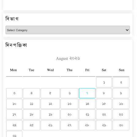
বিভাগ
বিভাগ
দিনপঞ্জিকা
August ২০২৬
Mon
Tue
Wed
Thu
Fri
Sat
Sun
১
২
৩
৪
৫
৬
৭
৮
৯
১০
১১
১২
১৩
১৪
১৫
১৬
১৭
১৮
১৯
২০
২১
২২
২৩
২৪
২৫
২৬
২৭
২৮
২৯
৩০
৩১