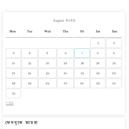
August ২০২৬
Mon
Tue
Wed
Thu
Fri
Sat
Sun
১
২
৩
৪
৫
৬
৭
৮
৯
১০
১১
১২
১৩
১৪
১৫
১৬
১৭
১৮
১৯
২০
২১
২২
২৩
২৪
২৫
২৬
২৭
২৮
২৯
৩০
৩১
« JUL
ফেসবুকে আমরা