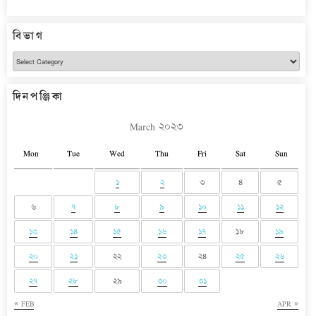
বিভাগ
বিভাগ
দিনপঞ্জিকা
March ২০২৩
Mon
Tue
Wed
Thu
Fri
Sat
Sun
১
২
৩
৪
৫
৬
৭
৮
৯
১০
১১
১২
১৩
১৪
১৫
১৬
১৭
১৮
১৯
২০
২১
২২
২৩
২৪
২৫
২৬
২৭
২৮
২৯
৩০
৩১
« FEB
APR »