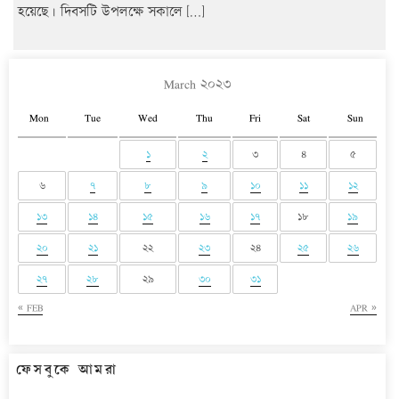
হয়েছে। দিবসটি উপলক্ষে সকালে […]
March ২০২৩
Mon
Tue
Wed
Thu
Fri
Sat
Sun
১
২
৩
৪
৫
৬
৭
৮
৯
১০
১১
১২
১৩
১৪
১৫
১৬
১৭
১৮
১৯
২০
২১
২২
২৩
২৪
২৫
২৬
২৭
২৮
২৯
৩০
৩১
« FEB
APR »
ফেসবুকে আমরা