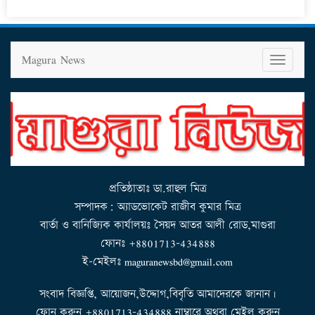
Magura News
T
o
g
g
l
e
n
a
v
i
g
a
t
i
o
n
প্রতিষ্ঠাতাঃ ডা.রাহুল মিত্র
সম্পাদক: অ্যাডভোকেট রাজীব কুমার মিত্র
বার্তা ও বানিজ্যিক কার্যালয়ঃ সৈয়দ আতর আলী রোড,মাগুরা
ফোনঃ +8801713-434888
ই-মেইলঃ maguranewsbd@gmail.com
সংবাদ বিজ্ঞপ্তি, আয়োজন,উদ্দোগ,বিবৃতি আমাদেরকে জানান।
ফোন করুন +8801713-434888 নাম্বারে অথবা মেইল করুন