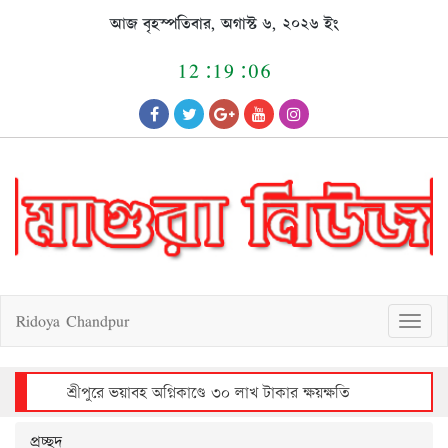
Skip
আজ বৃহস্পতিবার, অগাস্ট ৬, ২০২৬ ইং
to
content
12:19:06
Ridoya Chandpur
T
o
g
g
l
e
n
a
v
শ্রীপুরে ভয়াবহ অগ্নিকাণ্ডে ৩০ লাখ টাকার ক্ষয়ক্ষতি
i
g
a
t
i
o
n
প্রচ্ছদ