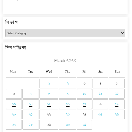
বিভাগ
বিভাগ
দিনপঞ্জিকা
March ২০২৩
Mon
Tue
Wed
Thu
Fri
Sat
Sun
১
২
৩
৪
৫
৬
৭
৮
৯
১০
১১
১২
১৩
১৪
১৫
১৬
১৭
১৮
১৯
২০
২১
২২
২৩
২৪
২৫
২৬
২৭
২৮
২৯
৩০
৩১