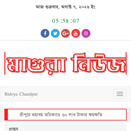
Skip
আজ শুক্রবার, অগাস্ট ৭, ২০২৬ ইং
to
content
05:58:07
Ridoya Chandpur
T
o
g
g
l
e
n
a
v
শ্রীপুরে ভয়াবহ অগ্নিকাণ্ডে ৩০ লাখ টাকার ক্ষয়ক্ষতি
i
g
a
t
i
o
n
প্রচ্ছদ