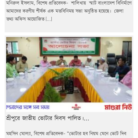
মনিরুল ইসলাম, বিশেষ প্রতিবেদক- শালিখায় স্মাট বাংলাদেশ বিনির্মাণে
আমাদের করণীয় শীর্ষক এক মতবিনিময় সভা অনুষ্ঠিত হয়েছে৷ জেলা
তথ্য অফিস আয়োজিত […]
শ্রীপুরে জাতীয় ভোটার দিবস পালিত।...
মহসিন মোল্যা, বিশেষ প্রতিবেদক- “ভোটার হব নিয়ম মেনে ভোট দিব