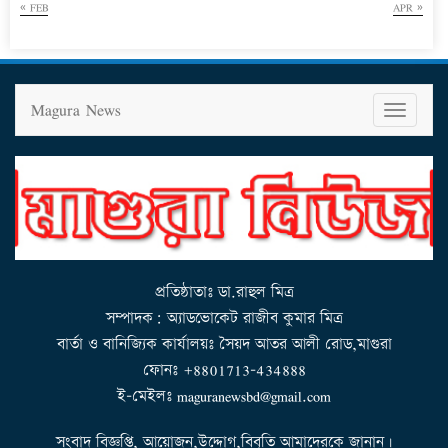
« FEB
APR »
Magura News
T
o
g
g
l
e
n
a
v
i
g
a
t
i
o
n
প্রতিষ্ঠাতাঃ ডা.রাহুল মিত্র
সম্পাদক: অ্যাডভোকেট রাজীব কুমার মিত্র
বার্তা ও বানিজ্যিক কার্যালয়ঃ সৈয়দ আতর আলী রোড,মাগুরা
ফোনঃ +8801713-434888
ই-মেইলঃ maguranewsbd@gmail.com
সংবাদ বিজ্ঞপ্তি, আয়োজন,উদ্দোগ,বিবৃতি আমাদেরকে জানান।