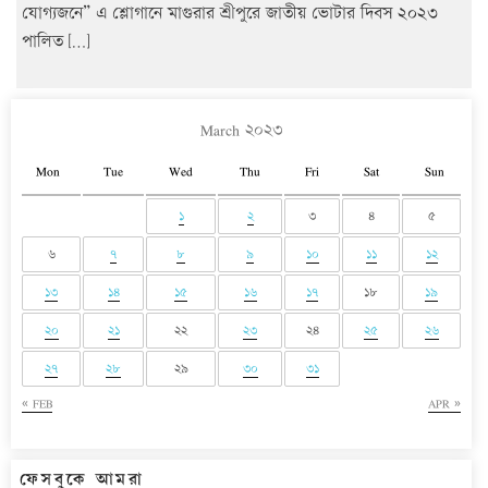
যোগ্যজনে” এ শ্লোগানে মাগুরার শ্রীপুরে জাতীয় ভোটার দিবস ২০২৩
পালিত […]
March ২০২৩
Mon
Tue
Wed
Thu
Fri
Sat
Sun
১
২
৩
৪
৫
৬
৭
৮
৯
১০
১১
১২
১৩
১৪
১৫
১৬
১৭
১৮
১৯
২০
২১
২২
২৩
২৪
২৫
২৬
২৭
২৮
২৯
৩০
৩১
« FEB
APR »
ফেসবুকে আমরা