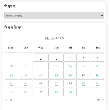
বিভাগ
বিভাগ
দিনপঞ্জিকা
March ২০২৩
Mon
Tue
Wed
Thu
Fri
Sat
Sun
১
২
৩
৪
৫
৬
৭
৮
৯
১০
১১
১২
১৩
১৪
১৫
১৬
১৭
১৮
১৯
২০
২১
২২
২৩
২৪
২৫
২৬
২৭
২৮
২৯
৩০
৩১
« FEB
APR »