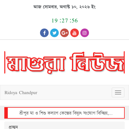
Skip
আজ সোমবার, অগাস্ট ১০, ২০২৬ ইং
to
content
19:27:57
Ridoya Chandpur
T
o
g
g
l
e
n
a
v
শ্রীপুর মা ও শিশু কল্যাণ কেন্দ্রের বিদ্যুৎ সংযোগ বিচ্ছিন্ন, রোগীদের দুর্ভোগ
i
g
a
t
i
o
n
প্রচ্ছদ