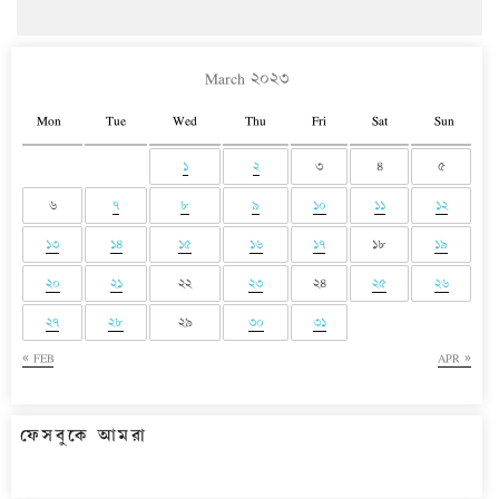
March ২০২৩
Mon
Tue
Wed
Thu
Fri
Sat
Sun
১
২
৩
৪
৫
৬
৭
৮
৯
১০
১১
১২
১৩
১৪
১৫
১৬
১৭
১৮
১৯
২০
২১
২২
২৩
২৪
২৫
২৬
২৭
২৮
২৯
৩০
৩১
« FEB
APR »
ফেসবুকে আমরা