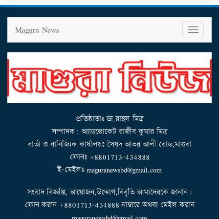
Magura News
T
o
g
g
l
e
n
a
v
i
g
a
t
i
o
n
প্রতিষ্ঠাতাঃ ডা.রাহুল মিত্র
সম্পাদক: অ্যাডভোকেট রাজীব কুমার মিত্র
বার্তা ও বানিজ্যিক কার্যালয়ঃ সৈয়দ আতর আলী রোড,মাগুরা
ফোনঃ +8801713-434888
ই-মেইলঃ maguranewsbd@gmail.com
সংবাদ বিজ্ঞপ্তি, আয়োজন,উদ্দোগ,বিবৃতি আমাদেরকে জানান।
ফোন করুন +8801713-434888 নাম্বারে অথবা মেইল করুন
maguranewsbd@gmail.com