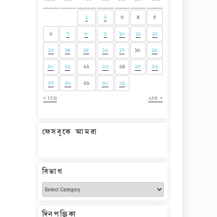
১
২
৩
৪
৫
৬
৭
৮
৯
১০
১১
১২
১৩
১৪
১৫
১৬
১৭
১৮
১৯
২০
২১
২২
২৩
২৪
২৫
২৬
২৭
২৮
২৯
৩০
৩১
« FEB
APR »
ফেসবুকে আমরা
বিভাগ
বিভাগ
দিনপঞ্জিকা