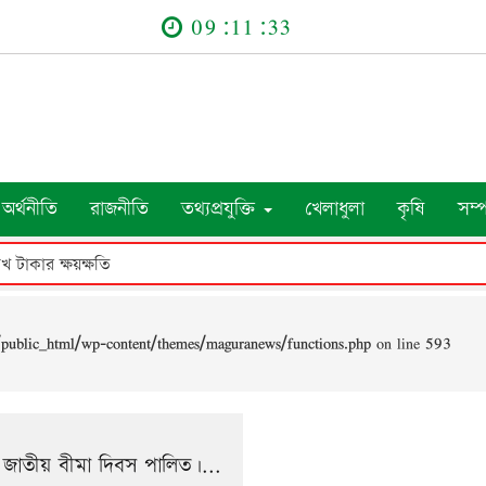
09:11:33
অর্থনীতি
রাজনীতি
তথ্যপ্রযুক্তি
খেলাধুলা
কৃষি
সম্
াখ টাকার ক্ষয়ক্ষতি
public_html/wp-content/themes/maguranews/functions.php
on line
593
রে জাতীয় বীমা দিবস পালিত।...