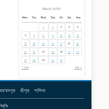
March ২০২৩
Mon
Tue
Wed
Thu
Fri
Sat
Sun
১
২
৩
৪
৫
৬
৭
৮
৯
১০
১১
১২
১৩
১৪
১৫
১৬
১৭
১৮
১৯
২০
২১
২২
২৩
২৪
২৫
২৬
২৭
২৮
২৯
৩০
৩১
« FEB
APR »
মহম্মদপুর
শ্রীপুর
শালিখা
বিবৃতি