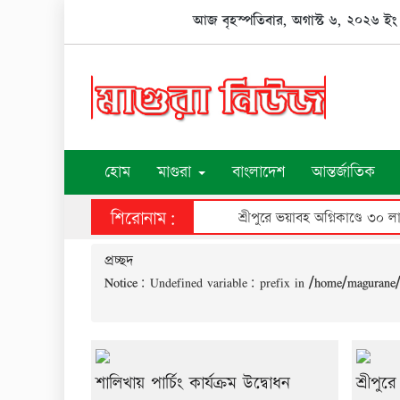
Skip
আজ বৃহস্পতিবার, অগাস্ট ৬, ২০২৬ ইং
to
content
হোম
মাগুরা
বাংলাদেশ
আন্তর্জাতিক
শিরোনাম:
শ্রীপুরে ভয়াবহ অগ্নিকাণ্ডে ৩০ ল
প্রচ্ছদ
Notice
: Undefined variable: prefix in
/home/magurane/
শালিখায় পার্চিং কার্যক্রম উদ্বোধন
শ্রীপু