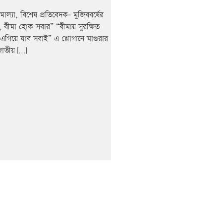
োল্যা, বিশেষ প্রতিবেদক- মুজিববর্ষের
র, বীমা হোক সবার” “বীমায় সুরক্ষিত
এগিয়ে যাব সবাই” এ শ্লোগানে মাগুরার
 জাতীয় […]