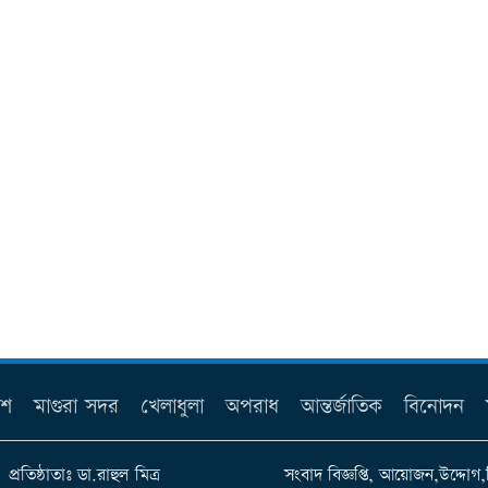
েশ
মাগুরা সদর
খেলাধুলা
অপরাধ
আন্তর্জাতিক
বিনোদন
প্রতিষ্ঠাতাঃ ডা.রাহুল মিত্র
সংবাদ বিজ্ঞপ্তি, আয়োজন,উদ্দোগ,