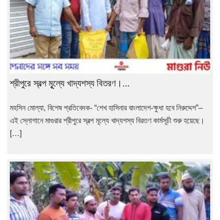
শ্রীপুরে স্বল্প মূূূল্যে খাদ্যশস্য বিতরণ।...
মহসিন মোল্যা, বিশেষ প্রতিবেদক- “শেখ হাসিনার বাংলাদেশ-ক্ষুধা হবে নিরুদ্দেশ”–
এই স্লোগানে মাগুরার শ্রীপুরে স্বল্প মূল্যে খাদ্যশস্য বিরতণ কার্মসূচী শুরু হয়েছে।
[…]