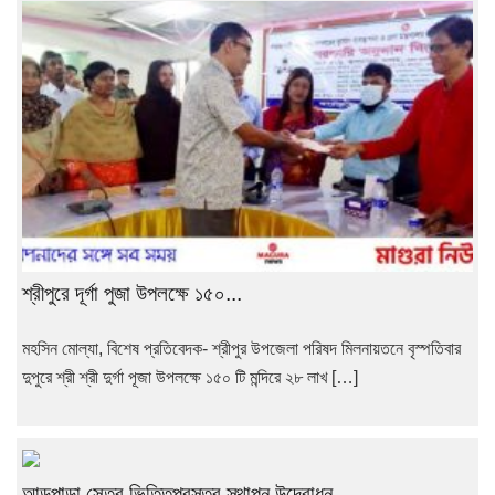
শ্রীপুরে দূর্গা পুজা উপলক্ষে ১৫০...
মহসিন মোল্যা, বিশেষ প্রতিবেদক- শ্রীপুর উপজেলা পরিষদ মিলনায়তনে বৃস্পতিবার
দুপুরে শ্রী শ্রী দুর্গা পূজা উপলক্ষে ১৫০ টি মন্দিরে ২৮ লাখ […]
আড়পাড়া সেতুর ভিত্তিপ্রস্তর স্থাপন উদ্বোধন...