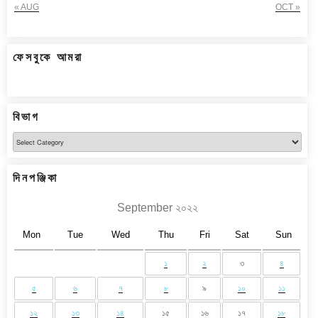
« AUG
OCT »
ফেসবুকে আমরা
বিভাগ
বিভাগ
দিনপঞ্জিকা
September ২০২২
Mon
Tue
Wed
Thu
Fri
Sat
Sun
১
২
৩
৪
৫
৬
৭
৮
৯
১০
১১
১২
১৩
১৪
১৫
১৬
১৭
১৮