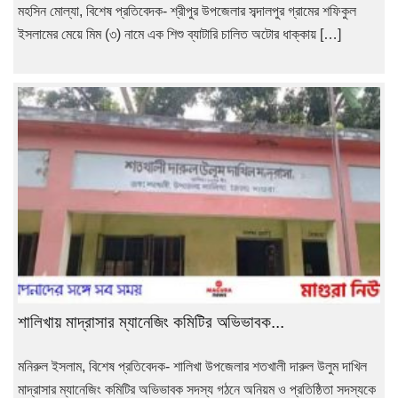
মহসিন মোল্যা, বিশেষ প্রতিবেদক- শ্রীপুর উপজেলার সব্দালপুর গ্রামের শফিকুল
ইসলামের মেয়ে মিম (৩) নামে এক শিশু ব্যাটারি চালিত অটোর ধাক্কায় […]
শালিখায় মাদ্রাসার ম্যানেজিং কমিটির অভিভাবক...
মনিরুল ইসলাম, বিশেষ প্রতিবেদক- শালিখা উপজেলার শতখালী দারুল উলুম দাখিল
মাদ্রাসার ম্যানেজিং কমিটির অভিভাবক সদস্য গঠনে অনিয়ম ও প্রতিষ্ঠিতা সদস্যকে