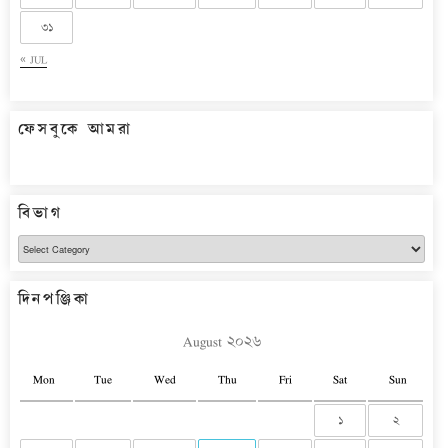
৩১
« JUL
ফেসবুকে আমরা
বিভাগ
বিভাগ
দিনপঞ্জিকা
August ২০২৬
Mon
Tue
Wed
Thu
Fri
Sat
Sun
১
২