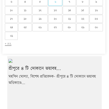
৩
৪
৫
৬
৭
৮
৯
১০
১১
১২
১৩
১৪
১৫
১৬
১৭
১৮
১৯
২০
২১
২২
২৩
২৪
২৫
২৬
২৭
২৮
২৯
৩০
৩১
« JUL
শ্রীপুরে ৪ টি দোকানে ভয়াবহ...
মহসিন মোল্যা, বিশেষ প্রতিবেদক- শ্রীপুরে ৪ টি দোকানে ভয়াবহ
অগ্নিকাণ্ডে...