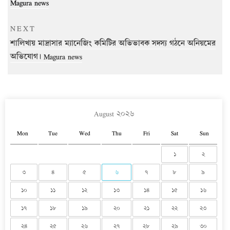
Magura news
Next
NEXT
Post
শালিখায় মাদ্রাসার ম্যানেজিং কমিটির অভিভাবক সদস্য গঠনে অনিয়মের
অভিযোগ। Magura news
August ২০২৬
Mon
Tue
Wed
Thu
Fri
Sat
Sun
১
২
৩
৪
৫
৬
৭
৮
৯
১০
১১
১২
১৩
১৪
১৫
১৬
১৭
১৮
১৯
২০
২১
২২
২৩
২৪
২৫
২৬
২৭
২৮
২৯
৩০