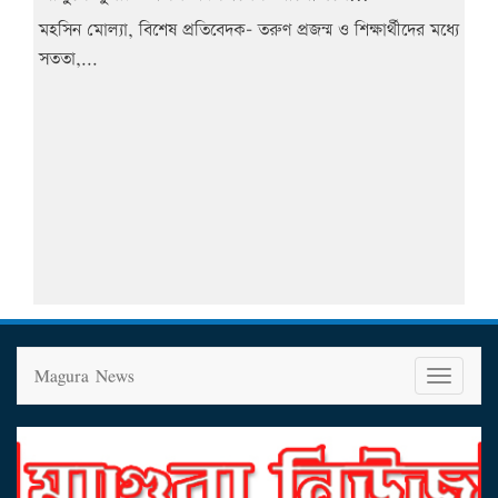
মহসিন মোল্যা, বিশেষ প্রতিবেদক- তরুণ প্রজন্ম ও শিক্ষার্থীদের মধ্যে
সততা,...
Magura News
T
o
g
g
l
e
n
a
v
i
g
a
t
i
o