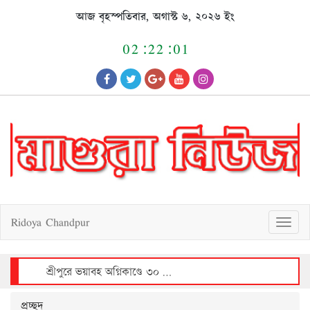
Skip
আজ বৃহস্পতিবার, অগাস্ট ৬, ২০২৬ ইং
to
content
02:22:01
Ridoya Chandpur
T
o
g
g
l
e
n
a
v
শ্রীপুরে আলোচিত শিশু রাজিয়া ধর্ষণচেষ্টা ও হত্যা মামলায় আসামীর মৃত্যুদণ্ড
i
g
a
t
i
o
n
প্রচ্ছদ