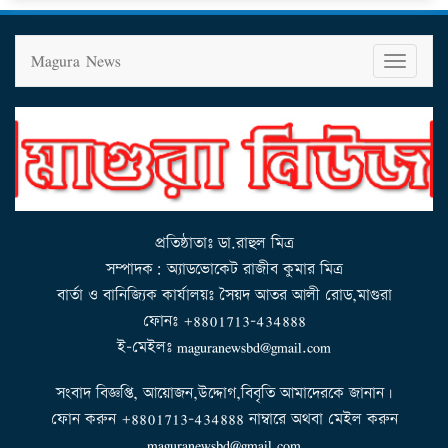
Magura News
T
o
g
g
l
e
n
a
v
i
g
a
t
i
o
n
প্রতিষ্ঠাতাঃ ডা.রাহুল মিত্র
সম্পাদক: অ্যাডভোকেট রাজীব কুমার মিত্র
বার্তা ও বানিজ্যিক কার্যালয়ঃ সৈয়দ আতর আলী রোড,মাগুরা
ফোনঃ +8801713-434888
ই-মেইলঃ maguranewsbd@gmail.com
সংবাদ বিজ্ঞপ্তি, আয়োজন,উদ্দোগ,বিবৃতি আমাদেরকে জানান।
ফোন করুন +8801713-434888 নাম্বারে অথবা মেইল করুন
maguranewsbd@gmail.com