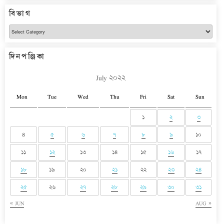
বিভাগ
বিভাগ
দিনপঞ্জিকা
July ২০২২
Mon
Tue
Wed
Thu
Fri
Sat
Sun
১
২
৩
৪
৫
৬
৭
৮
৯
১০
১১
১২
১৩
১৪
১৫
১৬
১৭
১৮
১৯
২০
২১
২২
২৩
২৪
২৫
২৬
২৭
২৮
২৯
৩০
৩১
« JUN
AUG »