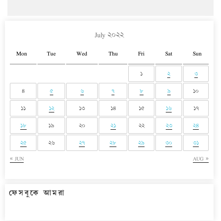
July ২০২২
Mon
Tue
Wed
Thu
Fri
Sat
Sun
১
২
৩
৪
৫
৬
৭
৮
৯
১০
১১
১২
১৩
১৪
১৫
১৬
১৭
১৮
১৯
২০
২১
২২
২৩
২৪
২৫
২৬
২৭
২৮
২৯
৩০
৩১
« JUN
AUG »
ফেসবুকে আমরা