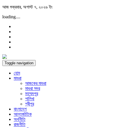
Skip
আজ শুক্রবার, অগাস্ট ৭, ২০২৬ ইং
to
loading....
content
Toggle navigation
হোম
মাগুরা
আজকের মাগুরা
মাগুরা সদর
মহম্মদপুর
শালিখা
শ্রীপুর
বাংলাদেশ
আন্তর্জাতিক
অর্থনীতি
রাজনীতি