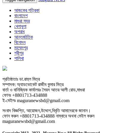
আজকের পত্রিকা
বাংলাদেশ
মাগুরা সদর
খেলাধুলা
অপরাধ
আন্তর্জাতিক
বিনোদন
মহম্মদপুর
শ্রীপুর
শালিখা
প্রতিষ্ঠাতাঃ ডা.রাহুল মিত্র
সম্পাদক: অ্যাডভোকেট রাজীব কুমার মিত্র
বার্তা ও বানিজ্যিক কার্যালয়ঃ সৈয়দ আতর আলী রোড,মাগুরা
ফোনঃ +8801713-434888
ই-মেইলঃ maguranewsbd@gmail.com
সংবাদ বিজ্ঞপ্তি, আয়োজন,উদ্দোগ,বিবৃতি আমাদেরকে জানান।
ফোন করুন +8801713-434888 নাম্বারে অথবা মেইল করুন
maguranewsbd@gmail.com
Copyright 2013 - 2022 - Magura News All Rights Reserved