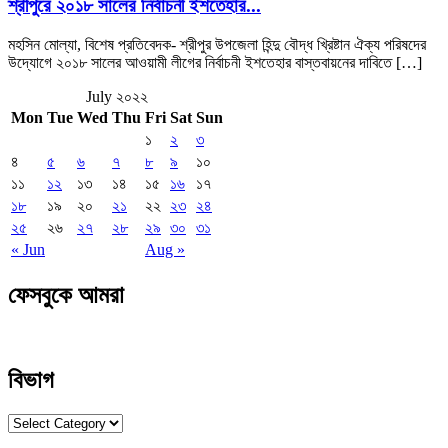
শ্রীপুরে ২০১৮ সালের নির্বাচনী ইশতেহার...
মহসিন মোল্যা, বিশেষ প্রতিবেদক- শ্রীপুর উপজেলা হিন্দু বৌদ্ধ খ্রিষ্টান ঐক্য পরিষদের
উদ্যোগে ২০১৮ সালের আওয়ামী লীগের নির্বাচনী ইশতেহার বাস্তবায়নের দাবিতে […]
July ২০২২
Mon
Tue
Wed
Thu
Fri
Sat
Sun
১
২
৩
৪
৫
৬
৭
৮
৯
১০
১১
১২
১৩
১৪
১৫
১৬
১৭
১৮
১৯
২০
২১
২২
২৩
২৪
২৫
২৬
২৭
২৮
২৯
৩০
৩১
« Jun
Aug »
ফেসবুকে আমরা
বিভাগ
বিভাগ