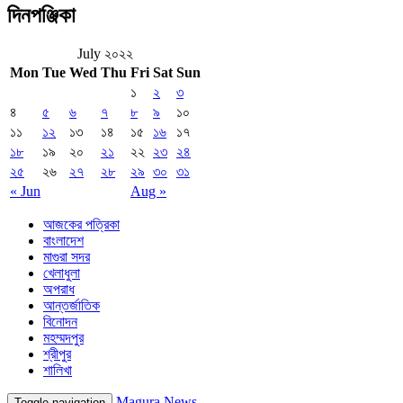
দিনপঞ্জিকা
July ২০২২
Mon
Tue
Wed
Thu
Fri
Sat
Sun
১
২
৩
৪
৫
৬
৭
৮
৯
১০
১১
১২
১৩
১৪
১৫
১৬
১৭
১৮
১৯
২০
২১
২২
২৩
২৪
২৫
২৬
২৭
২৮
২৯
৩০
৩১
« Jun
Aug »
আজকের পত্রিকা
বাংলাদেশ
মাগুরা সদর
খেলাধুলা
অপরাধ
আন্তর্জাতিক
বিনোদন
মহম্মদপুর
শ্রীপুর
শালিখা
Magura News
Toggle navigation