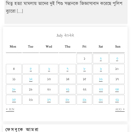
মিতু হত্যা মামলায় তাদের দুই শিশু সন্তানকে জিজ্ঞাসাবাদ করেছে পুলিশ
ব্যুারো […]
July ২০২২
Mon
Tue
Wed
Thu
Fri
Sat
Sun
১
২
৩
৪
৫
৬
৭
৮
৯
১০
১১
১২
১৩
১৪
১৫
১৬
১৭
১৮
১৯
২০
২১
২২
২৩
২৪
২৫
২৬
২৭
২৮
২৯
৩০
৩১
« JUN
AUG »
ফেসবুকে আমরা