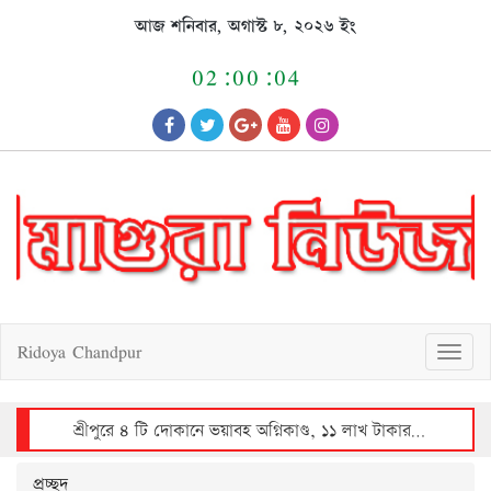
Skip
আজ শনিবার, অগাস্ট ৮, ২০২৬ ইং
to
content
02:00:04
Ridoya Chandpur
T
o
g
g
l
e
n
a
v
শ্রীপুরে ৪ টি দোকানে ভয়াবহ অগ্নিকাণ্ড, ১১ লাখ টাকার ক্ষয়ক্ষতি
i
g
a
t
i
o
n
প্রচ্ছদ