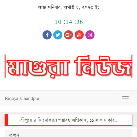
Skip
আজ শনিবার, অগাস্ট ৮, ২০২৬ ইং
to
content
10:14:36
Ridoya Chandpur
T
o
g
g
l
e
n
a
v
শ্রীপুরে ৪ টি দোকানে ভয়াবহ অগ্নিকাণ্ড, ১১ লাখ টাকার ক্ষয়ক্ষতি
i
g
a
t
i
o
n
প্রচ্ছদ