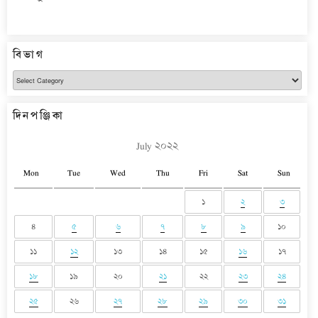
বিভাগ
বিভাগ
দিনপঞ্জিকা
July ২০২২
Mon
Tue
Wed
Thu
Fri
Sat
Sun
১
২
৩
৪
৫
৬
৭
৮
৯
১০
১১
১২
১৩
১৪
১৫
১৬
১৭
১৮
১৯
২০
২১
২২
২৩
২৪
২৫
২৬
২৭
২৮
২৯
৩০
৩১