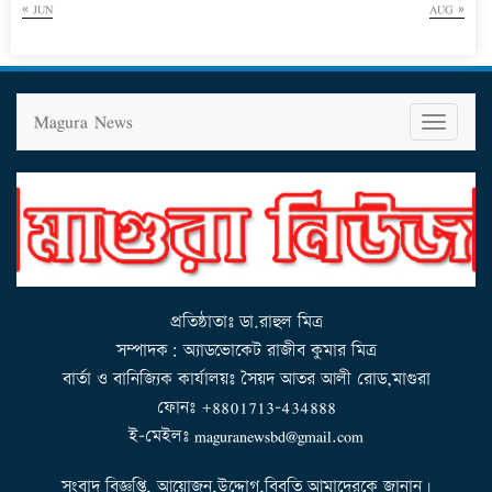
« JUN
AUG »
Magura News
T
o
g
g
l
e
n
a
v
i
g
a
t
i
o
n
প্রতিষ্ঠাতাঃ ডা.রাহুল মিত্র
সম্পাদক: অ্যাডভোকেট রাজীব কুমার মিত্র
বার্তা ও বানিজ্যিক কার্যালয়ঃ সৈয়দ আতর আলী রোড,মাগুরা
ফোনঃ +8801713-434888
ই-মেইলঃ maguranewsbd@gmail.com
সংবাদ বিজ্ঞপ্তি, আয়োজন,উদ্দোগ,বিবৃতি আমাদেরকে জানান।