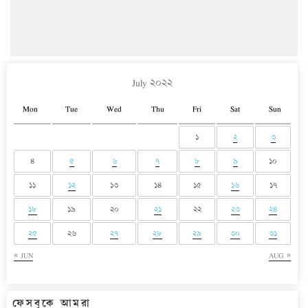
July ২০২২
Mon
Tue
Wed
Thu
Fri
Sat
Sun
১
২
৩
৪
৫
৬
৭
৮
৯
১০
১১
১২
১৩
১৪
১৫
১৬
১৭
১৮
১৯
২০
২১
২২
২৩
২৪
২৫
২৬
২৭
২৮
২৯
৩০
৩১
« JUN
AUG »
ফেসবুকে আমরা