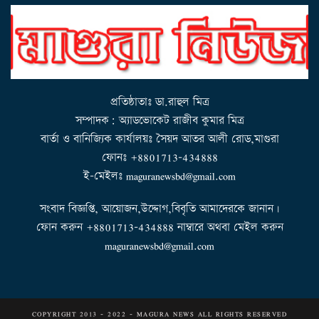
n
a
v
i
g
a
t
i
o
n
প্রতিষ্ঠাতাঃ ডা.রাহুল মিত্র
সম্পাদক: অ্যাডভোকেট রাজীব কুমার মিত্র
বার্তা ও বানিজ্যিক কার্যালয়ঃ সৈয়দ আতর আলী রোড,মাগুরা
ফোনঃ +8801713-434888
ই-মেইলঃ maguranewsbd@gmail.com
সংবাদ বিজ্ঞপ্তি, আয়োজন,উদ্দোগ,বিবৃতি আমাদেরকে জানান।
ফোন করুন +8801713-434888 নাম্বারে অথবা মেইল করুন
maguranewsbd@gmail.com
COPYRIGHT 2013 - 2022 - MAGURA NEWS ALL RIGHTS RESERVED