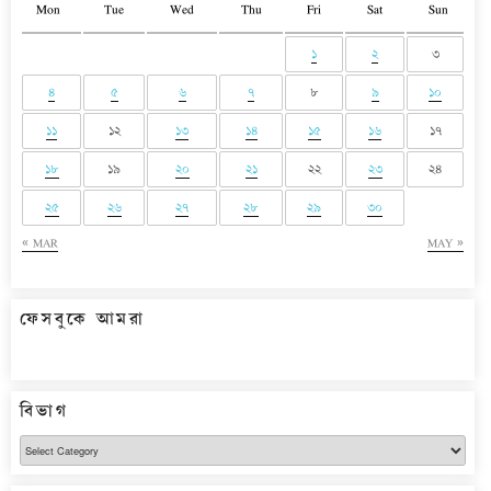
Mon
Tue
Wed
Thu
Fri
Sat
Sun
১
২
৩
৪
৫
৬
৭
৮
৯
১০
১১
১২
১৩
১৪
১৫
১৬
১৭
১৮
১৯
২০
২১
২২
২৩
২৪
২৫
২৬
২৭
২৮
২৯
৩০
« MAR
MAY »
ফেসবুকে আমরা
বিভাগ
বিভাগ