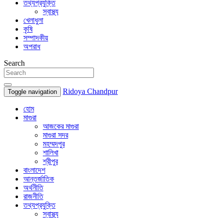
তথ্যপ্রযুক্তি
স্বাস্থ্য
খেলাধুলা
কৃষি
সম্পাদকীয়
অপরাধ
Search
Ridoya Chandpur
Toggle navigation
হোম
মাগুরা
আজকের মাগুরা
মাগুরা সদর
মহম্মদপুর
শালিখা
শ্রীপুর
বাংলাদেশ
আন্তর্জাতিক
অর্থনীতি
রাজনীতি
তথ্যপ্রযুক্তি
স্বাস্থ্য