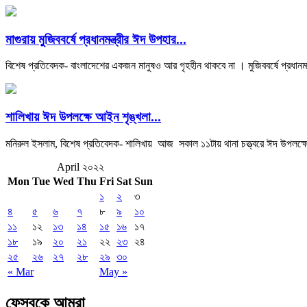
মাগুরায় মুজিববর্ষে প্রধানমন্ত্রীর ঈদ উপহার...
বিশেষ প্রতিবেদক- বাংলাদেশের একজন মানুষও আর গৃহহীন থাকবে না । মুজিববর্ষে প্রধানমন্ত্
শালিখায় ঈদ উপলক্ষে আইন শৃঙ্খলা...
মনিরুল ইসলাম, বিশেষ প্রতিবেদক- শালিখায় আজ সকাল ১১টায় থানা চত্ত্বরে ঈদ উপলক্ষ
April ২০২২
Mon
Tue
Wed
Thu
Fri
Sat
Sun
১
২
৩
৪
৫
৬
৭
৮
৯
১০
১১
১২
১৩
১৪
১৫
১৬
১৭
১৮
১৯
২০
২১
২২
২৩
২৪
২৫
২৬
২৭
২৮
২৯
৩০
« Mar
May »
ফেসবুকে আমরা