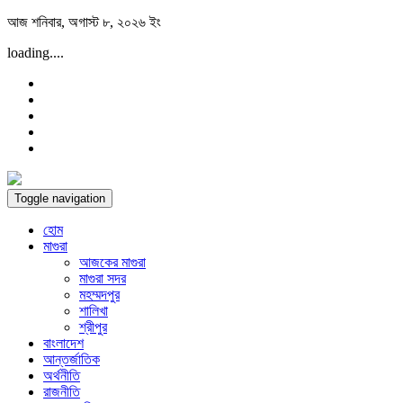
Skip
আজ শনিবার, অগাস্ট ৮, ২০২৬ ইং
to
loading....
content
Toggle navigation
হোম
মাগুরা
আজকের মাগুরা
মাগুরা সদর
মহম্মদপুর
শালিখা
শ্রীপুর
বাংলাদেশ
আন্তর্জাতিক
অর্থনীতি
রাজনীতি