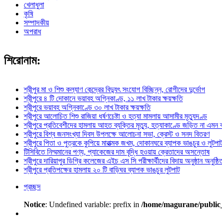
খেলাধুলা
কৃষি
সম্পাদকীয়
অপরাধ
শিরোনাম:
শ্রীপুর মা ও শিশু কল্যাণ কেন্দ্রের বিদ্যুৎ সংযোগ বিচ্ছিন্ন, রোগীদের দুর্ভোগ
শ্রীপুরে ৪ টি দোকানে ভয়াবহ অগ্নিকাণ্ড, ১১ লাখ টাকার ক্ষয়ক্ষতি
শ্রীপুরে ভয়াবহ অগ্নিকাণ্ডে ৩০ লাখ টাকার ক্ষয়ক্ষতি
শ্রীপুরে আলোচিত শিশু রাজিয়া ধর্ষণচেষ্টা ও হত্যা মামলায় আসামীর মৃত্যুদণ্ড
শ্রীপুরে প্রতিবেশীদের হামলায় আহত ব্যক্তির মৃত্যু, হত্যাকাণ্ডে জড়িত না এমন
শ্রীপুরে বিশ্ব জনসংখ্যা দিবস উপলক্ষে আলোচনা সভা, ক্রেস্ট ও সনদ বিতরণ
শ্রীপুরে পিতা ও পুত্রকে কুপিয়ে মারাত্মক জখম, দোকানঘরে ব্যাপক ভাঙচুর ও লুটপা
টিসিবিতে নিম্মমানের পণ্য, প্যাকেজের দাম বৃদ্ধি হওয়ায় ক্রেতাদের অসন্তোষ
শ্রীপুরে দারিয়াপুর ডিগ্রি কলেজের এইচ এস সি পরীক্ষার্থীদের বিদায় অনুষ্ঠান অনুষ্ঠি
শ্রীপুরে প্রতিপক্ষের হামলায় ২০ টি বাড়িঘর ব্যাপক ভাঙচুর লুটপাট
প্রচ্ছদ
Notice
: Undefined variable: prefix in
/home/magurane/public