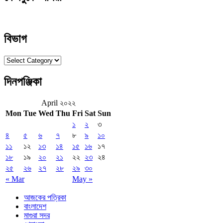
বিভাগ
বিভাগ
দিনপঞ্জিকা
April ২০২২
Mon
Tue
Wed
Thu
Fri
Sat
Sun
১
২
৩
৪
৫
৬
৭
৮
৯
১০
১১
১২
১৩
১৪
১৫
১৬
১৭
১৮
১৯
২০
২১
২২
২৩
২৪
২৫
২৬
২৭
২৮
২৯
৩০
« Mar
May »
আজকের পত্রিকা
বাংলাদেশ
মাগুরা সদর