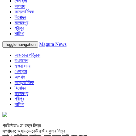
খেলাধুলা
অপরাধ
আন্তর্জাতিক
বিনোদন
মহম্মদপুর
শ্রীপুর
শালিখা
Magura News
Toggle navigation
আজকের পত্রিকা
বাংলাদেশ
মাগুরা সদর
খেলাধুলা
অপরাধ
আন্তর্জাতিক
বিনোদন
মহম্মদপুর
শ্রীপুর
শালিখা
প্রতিষ্ঠাতাঃ ডা.রাহুল মিত্র
সম্পাদক: অ্যাডভোকেট রাজীব কুমার মিত্র