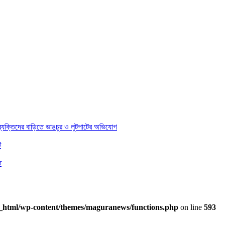
 ব্যক্তিদের বাড়িতে ভাঙচুর ও লুটপাটের অভিযোগ
ট
ত
_html/wp-content/themes/maguranews/functions.php
on line
593