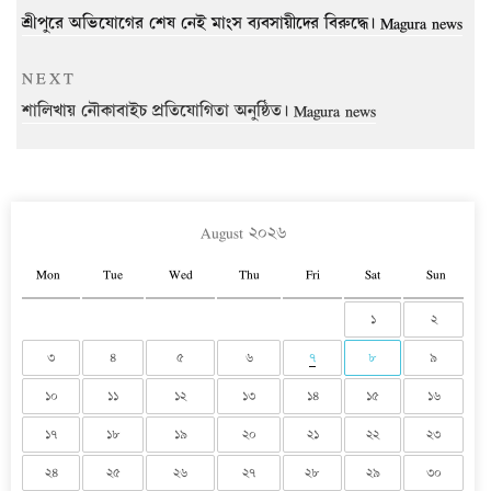
navigation
Post
শ্রীপুরে অভিযোগের শেষ নেই মাংস ব্যবসায়ীদের বিরুদ্ধে। Magura news
Next
NEXT
Post
শালিখায় নৌকাবাইচ প্রতিযোগিতা অনুষ্ঠিত। Magura news
August ২০২৬
Mon
Tue
Wed
Thu
Fri
Sat
Sun
১
২
৩
৪
৫
৬
৭
৮
৯
১০
১১
১২
১৩
১৪
১৫
১৬
১৭
১৮
১৯
২০
২১
২২
২৩
২৪
২৫
২৬
২৭
২৮
২৯
৩০