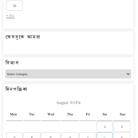
৩১
« JUL
ফেসবুকে আমরা
বিভাগ
বিভাগ
দিনপঞ্জিকা
August ২০২৬
Mon
Tue
Wed
Thu
Fri
Sat
Sun
১
২
৩
৪
৫
৬
৭
৮
৯