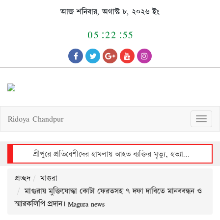
Skip
আজ শনিবার, অগাস্ট ৮, ২০২৬ ইং
to
content
05:22:56
Ridoya Chandpur
T
o
g
g
l
e
n
a
v
শ্রীপুরে প্রতিবেশীদের হামলায় আহত ব্যক্তির মৃত্যু, হত্যাকাণ্ডে জড়িত না এমন ব্যক্তিদের বাড়িতে ভাঙচুর ও লুটপাটের অভিযোগ
i
g
a
t
i
o
n
প্রচ্ছদ
মাগুরা
মাগুরায় মুক্তিযোদ্ধা কোটা ফেরতসহ ৭ দফা দাবিতে মানববন্ধন ও
স্মারকলিপি প্রদান। Magura news