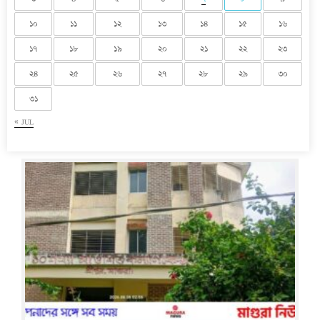
১০
১১
১২
১৩
১৪
১৫
১৬
১৭
১৮
১৯
২০
২১
২২
২৩
২৪
২৫
২৬
২৭
২৮
২৯
৩০
৩১
« JUL