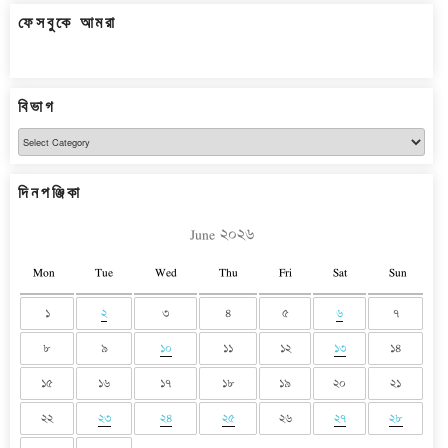
ফেসবুকে আমরা
বিভাগ
বিভাগ
দিনপঞ্জিকা
June ২০২৬
Mon
Tue
Wed
Thu
Fri
Sat
Sun
১
২
৩
৪
৫
৬
৭
৮
৯
১০
১১
১২
১৩
১৪
১৫
১৬
১৭
১৮
১৯
২০
২১
২২
২৩
২৪
২৫
২৬
২৭
২৮