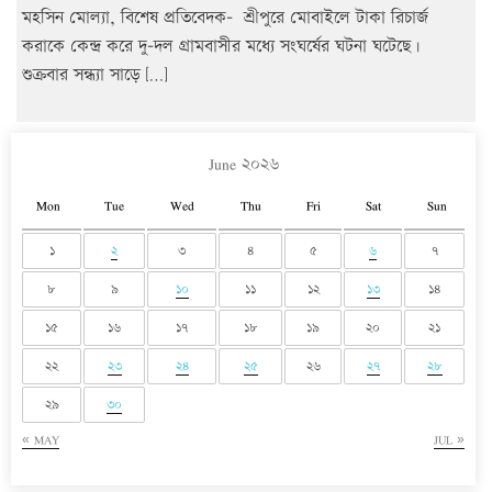
মহসিন মোল্যা, বিশেষ প্রতিবেদক- শ্রীপুরে মোবাইলে টাকা রিচার্জ
করাকে কেন্দ্র করে দু-দল গ্রামবাসীর মধ্যে সংঘর্ষের ঘটনা ঘটেছে।
শুক্রবার সন্ধ্যা সাড়ে […]
June ২০২৬
Mon
Tue
Wed
Thu
Fri
Sat
Sun
১
২
৩
৪
৫
৬
৭
৮
৯
১০
১১
১২
১৩
১৪
১৫
১৬
১৭
১৮
১৯
২০
২১
২২
২৩
২৪
২৫
২৬
২৭
২৮
২৯
৩০
« MAY
JUL »