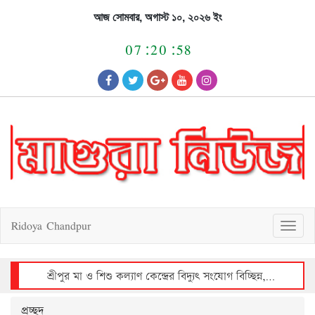
Skip
আজ সোমবার, অগাস্ট ১০, ২০২৬ ইং
to
content
07:20:58
Ridoya Chandpur
T
o
g
g
l
e
n
a
v
শ্রীপুর মা ও শিশু কল্যাণ কেন্দ্রের বিদ্যুৎ সংযোগ বিচ্ছিন্ন, রোগীদের দুর্ভোগ
i
g
a
t
i
o
প্রচ্ছদ
n