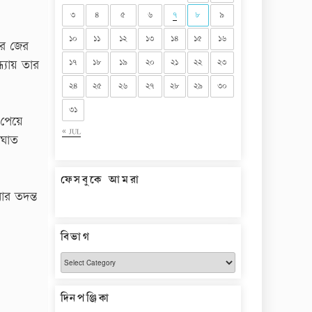
৩
৪
৫
৬
৭
৮
৯
১০
১১
১২
১৩
১৪
১৫
১৬
ের জের
১৭
১৮
১৯
২০
২১
২২
২৩
্যায় তার
২৪
২৫
২৬
২৭
২৮
২৯
৩০
৩১
 পেয়ে
« JUL
আঘাত
ফেসবুকে আমরা
ার তদন্ত
বিভাগ
বিভাগ
দিনপঞ্জিকা