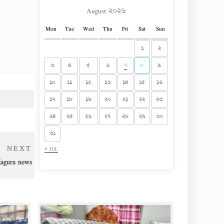
August ২০২৬
Mon
Tue
Wed
Thu
Fri
Sat
Sun
১
২
৩
৪
৫
৬
৭
৮
৯
১০
১১
১২
১৩
১৪
১৫
১৬
১৭
১৮
১৯
২০
২১
২২
২৩
২৪
২৫
২৬
২৭
২৮
২৯
৩০
৩১
Next
NEXT
« JUL
Post
agura news