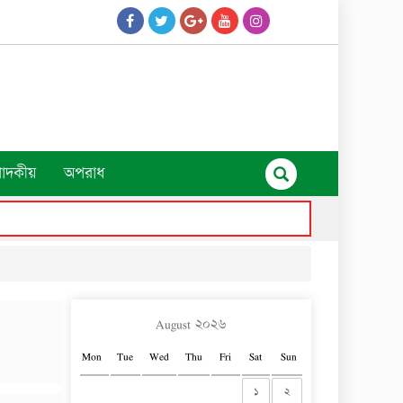
পাদকীয়
অপরাধ
August ২০২৬
Mon
Tue
Wed
Thu
Fri
Sat
Sun
১
২