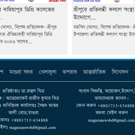
ুরে দারিয়াপুর ডিগ্রি কলেজের
শ্রীপুরে প্রতিবন্ধী কল্যাণ সংস্থা
.
উদ্যোগে...
মোল্যা, বিশেষ প্রতিবেদক- শ্রীপুর
মহসিন মোল্যা, বিশেষ প্রতিবেদক- শ্র
র ঐতিহ্যবাহী দারিয়াপুর ডিগ্রি
উপজেলা প্রতিবন্ধী কল্যাণ সংস্থা উদ্
র ২০২৬ সালের...
েশ
মাগুরা সদর
খেলাধুলা
অপরাধ
আন্তর্জাতিক
বিনোদন
প্রতিষ্ঠাতাঃ ডা.রাহুল মিত্র
সংবাদ বিজ্ঞপ্তি, আয়োজন,উদ্দোগ,
ক: অ্যাডভোকেট রাজীব কুমার মিত্র
আমাদেরকে জানান।
 ও বানিজ্যিক কার্যালয়ঃ সৈয়দ আতর
ফোন করুন +8801713-434888 না
আলী রোড,মাগুরা
অথবা মেইল করুন
ফোনঃ +8801713-434888
maguranewsbd@gmail.com
ইলঃ maguranewsbd@gmail.com