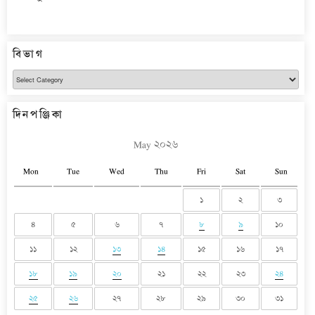
বিভাগ
বিভাগ
দিনপঞ্জিকা
May ২০২৬
Mon
Tue
Wed
Thu
Fri
Sat
Sun
১
২
৩
৪
৫
৬
৭
৮
৯
১০
১১
১২
১৩
১৪
১৫
১৬
১৭
১৮
১৯
২০
২১
২২
২৩
২৪
২৫
২৬
২৭
২৮
২৯
৩০
৩১