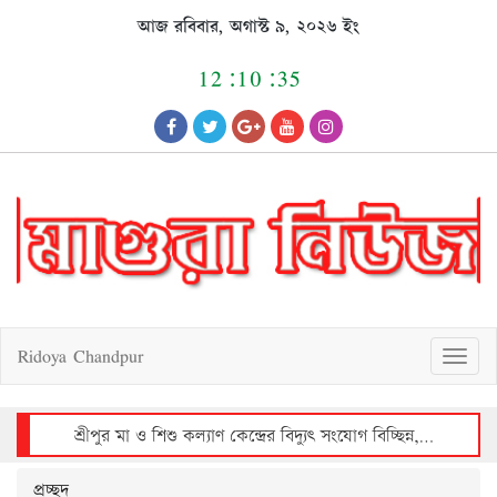
Skip
আজ রবিবার, অগাস্ট ৯, ২০২৬ ইং
to
content
12:10:35
Ridoya Chandpur
T
o
g
g
l
e
n
a
v
শ্রীপুর মা ও শিশু কল্যাণ কেন্দ্রের বিদ্যুৎ সংযোগ বিচ্ছিন্ন, রোগীদের দুর্ভোগ
i
g
a
t
i
o
n
প্রচ্ছদ