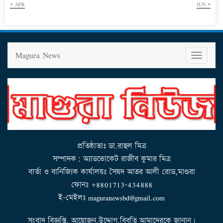
« APR
JUN »
Magura News
T
o
g
g
l
e
n
a
v
i
g
a
t
i
o
n
প্রতিষ্ঠাতাঃ ডা.রাহুল মিত্র
সম্পাদক: অ্যাডভোকেট রাজীব কুমার মিত্র
বার্তা ও বানিজ্যিক কার্যালয়ঃ সৈয়দ আতর আলী রোড,মাগুরা
ফোনঃ +8801713-434888
ই-মেইলঃ maguranewsbd@gmail.com
সংবাদ বিজ্ঞপ্তি, আয়োজন,উদ্দোগ,বিবৃতি আমাদেরকে জানান।