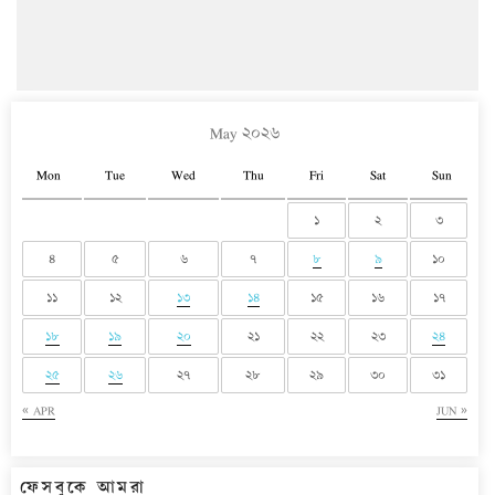
May ২০২৬
Mon
Tue
Wed
Thu
Fri
Sat
Sun
১
২
৩
৪
৫
৬
৭
৮
৯
১০
১১
১২
১৩
১৪
১৫
১৬
১৭
১৮
১৯
২০
২১
২২
২৩
২৪
২৫
২৬
২৭
২৮
২৯
৩০
৩১
« APR
JUN »
ফেসবুকে আমরা