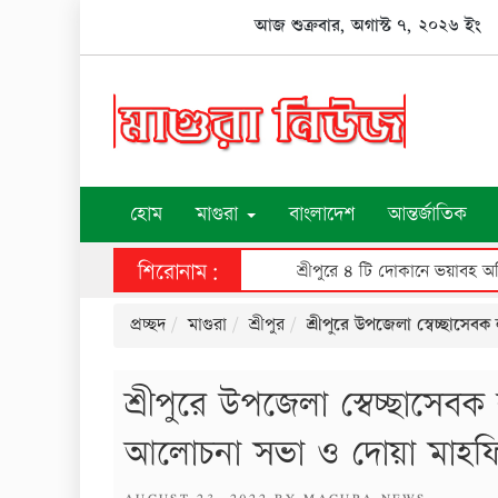
Skip
আজ শুক্রবার, অগাস্ট ৭, ২০২৬ ইং
to
content
হোম
মাগুরা
বাংলাদেশ
আন্তর্জাতিক
শিরোনাম:
শ্রীপুরে ৪ টি দোকানে ভয়াবহ অগ্
প্রচ্ছদ
মাগুরা
শ্রীপুর
শ্রীপুরে উপজেলা স্বেচ্ছাস
শ্রীপুরে উপজেলা স্বেচ্ছাসে
আলোচনা সভা ও দোয়া মাহফিল
POSTED
AUGUST 23, 2022
BY
MAGURA NEWS