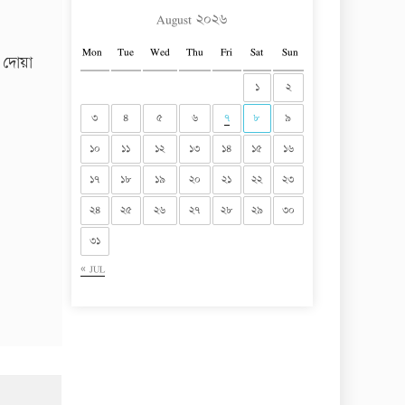
August ২০২৬
Mon
Tue
Wed
Thu
Fri
Sat
Sun
 দোয়া
১
২
৩
৪
৫
৬
৭
৮
৯
১০
১১
১২
১৩
১৪
১৫
১৬
১৭
১৮
১৯
২০
২১
২২
২৩
২৪
২৫
২৬
২৭
২৮
২৯
৩০
৩১
« JUL