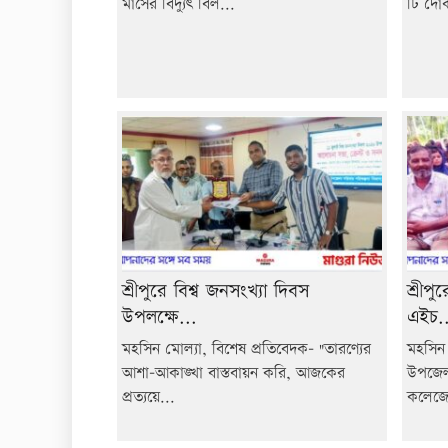
মাসের বিদ্যুৎ বিল...
টি দোক
শ্রীপুরে বিশ্ব জনসংখ্যা দিবস
শ্রীপ
উপলক্ষে...
এইচ..
মহসিন মোল্যা, বিশেষ প্রতিবেদক- "তারণ্যের
মহসিন 
আশা-আকাঙ্খা বাস্তবায়ন করি, আজকের
উপজেলা
প্রত্যয়ে...
কলেজে