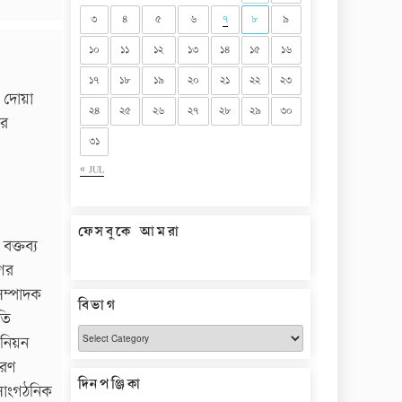
৩
৪
৫
৬
৭
৮
৯
১০
১১
১২
১৩
১৪
১৫
১৬
১৭
১৮
১৯
২০
২১
২২
২৩
ও দোয়া
২৪
২৫
২৬
২৭
২৮
২৯
৩০
ের
৩১
« JUL
ফেসবুকে আমরা
ক্তব্য
গের
সম্পাদক
বিভাগ
তি
বিভাগ
উনিয়ন
ারণ
দিনপঞ্জিকা
সাংগঠনিক