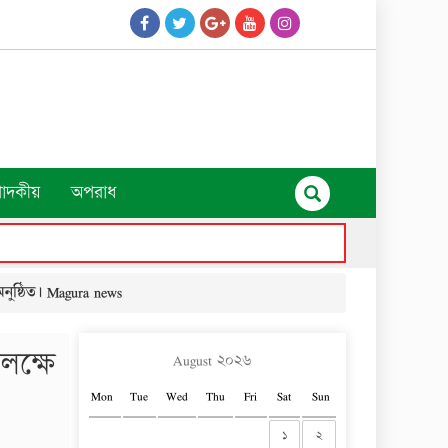
পাদকীয়
অপরাধ
ুষ্ঠিত। Magura news
লক্ষে
August ২০২৬
Mon
Tue
Wed
Thu
Fri
Sat
Sun
১
২