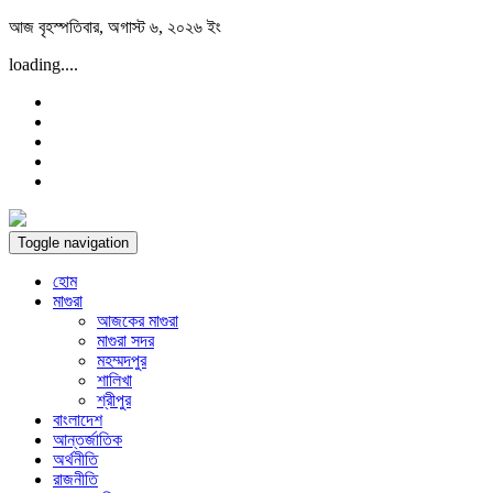
Skip
আজ বৃহস্পতিবার, অগাস্ট ৬, ২০২৬ ইং
to
loading....
content
Toggle navigation
হোম
মাগুরা
আজকের মাগুরা
মাগুরা সদর
মহম্মদপুর
শালিখা
শ্রীপুর
বাংলাদেশ
আন্তর্জাতিক
অর্থনীতি
রাজনীতি