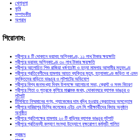
খেলাধুলা
কৃষি
সম্পাদকীয়
অপরাধ
শিরোনাম:
শ্রীপুরে ৪ টি দোকানে ভয়াবহ অগ্নিকাণ্ড, ১১ লাখ টাকার ক্ষয়ক্ষতি
শ্রীপুরে ভয়াবহ অগ্নিকাণ্ডে ৩০ লাখ টাকার ক্ষয়ক্ষতি
শ্রীপুরে আলোচিত শিশু রাজিয়া ধর্ষণচেষ্টা ও হত্যা মামলায় আসামীর মৃত্যুদণ্ড
শ্রীপুরে প্রতিবেশীদের হামলায় আহত ব্যক্তির মৃত্যু, হত্যাকাণ্ডে জড়িত না এমন
ব্যক্তিদের বাড়িতে ভাঙচুর ও লুটপাটের অভিযোগ
শ্রীপুরে বিশ্ব জনসংখ্যা দিবস উপলক্ষে আলোচনা সভা, ক্রেস্ট ও সনদ বিতরণ
শ্রীপুরে পিতা ও পুত্রকে কুপিয়ে মারাত্মক জখম, দোকানঘরে ব্যাপক ভাঙচুর ও
লুটপাট
টিসিবিতে নিম্মমানের পণ্য, প্যাকেজের দাম বৃদ্ধি হওয়ায় ক্রেতাদের অসন্তোষ
শ্রীপুরে দারিয়াপুর ডিগ্রি কলেজের এইচ এস সি পরীক্ষার্থীদের বিদায় অনুষ্ঠান
অনুষ্ঠিত
শ্রীপুরে প্রতিপক্ষের হামলায় ২০ টি বাড়িঘর ব্যাপক ভাঙচুর লুটপাট
শ্রীপুরে প্রতিবন্ধী কল্যাণ সংস্থা উদ্যোগে বৃক্ষরোপণ কর্মসূচী পালিত
প্রচ্ছদ