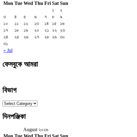
Mon
Tue
Wed
Thu
Fri
Sat
Sun
১
২
৩
৪
৫
৬
৭
৮
৯
১০
১১
১২
১৩
১৪
১৫
১৬
১৭
১৮
১৯
২০
২১
২২
২৩
২৪
২৫
২৬
২৭
২৮
২৯
৩০
৩১
« Jul
ফেসবুকে আমরা
বিভাগ
বিভাগ
দিনপঞ্জিকা
August ২০২৬
Mon
Tue
Wed
Thu
Fri
Sat
Sun