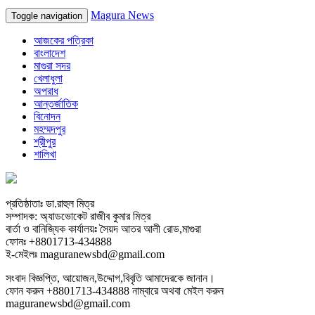
Magura News
Toggle navigation
আজকের পত্রিকা
বাংলাদেশ
মাগুরা সদর
খেলাধুলা
অপরাধ
আন্তর্জাতিক
বিনোদন
মহম্মদপুর
শ্রীপুর
শালিখা
প্রতিষ্ঠাতাঃ ডা.রাহুল মিত্র
সম্পাদক: অ্যাডভোকেট রাজীব কুমার মিত্র
বার্তা ও বানিজ্যিক কার্যালয়ঃ সৈয়দ আতর আলী রোড,মাগুরা
ফোনঃ +8801713-434888
ই-মেইলঃ maguranewsbd@gmail.com
সংবাদ বিজ্ঞপ্তি, আয়োজন,উদ্দোগ,বিবৃতি আমাদেরকে জানান।
ফোন করুন +8801713-434888 নাম্বারে অথবা মেইল করুন
maguranewsbd@gmail.com