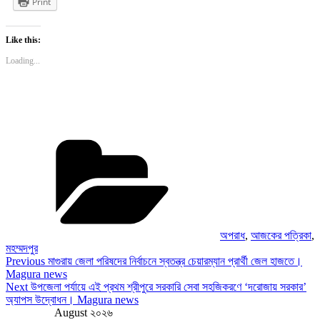
Print
Like this:
Loading...
Categories
অপরাধ
,
আজকের পত্রিকা
,
মহম্মদপুর
Post
Previous
Previous
মাগুরায় জেলা পরিষদের নির্বাচনে স্বতন্ত্র চেয়ারম্যান প্রার্থী জেল হাজতে।
Post
Magura news
navigation
Next
Next
উপজেলা পর্যায়ে এই প্রথম শ্রীপুরে সরকারি সেবা সহজিকরণে ‘দরোজায় সরকার’
Post
অ্যাপস উদ্বোধন। Magura news
August ২০২৬