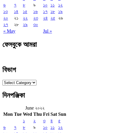
৬
৭
৮
৯
১০
১১
১২
১৩
১৪
১৫
১৬
১৭
১৮
১৯
২০
২১
২২
২৩
২৪
২৫
২৬
২৭
২৮
২৯
৩০
« May
Jul »
ফেসবুকে আমরা
বিভাগ
বিভাগ
দিনপঞ্জিকা
June ২০২২
Mon
Tue
Wed
Thu
Fri
Sat
Sun
১
২
৩
৪
৫
৬
৭
৮
৯
১০
১১
১২