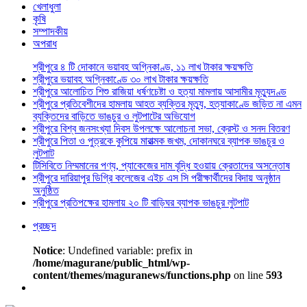
খেলাধুলা
কৃষি
সম্পাদকীয়
অপরাধ
শ্রীপুরে ৪ টি দোকানে ভয়াবহ অগ্নিকাণ্ড, ১১ লাখ টাকার ক্ষয়ক্ষতি
শ্রীপুরে ভয়াবহ অগ্নিকাণ্ডে ৩০ লাখ টাকার ক্ষয়ক্ষতি
শ্রীপুরে আলোচিত শিশু রাজিয়া ধর্ষণচেষ্টা ও হত্যা মামলায় আসামীর মৃত্যুদণ্ড
শ্রীপুরে প্রতিবেশীদের হামলায় আহত ব্যক্তির মৃত্যু, হত্যাকাণ্ডে জড়িত না এমন
ব্যক্তিদের বাড়িতে ভাঙচুর ও লুটপাটের অভিযোগ
শ্রীপুরে বিশ্ব জনসংখ্যা দিবস উপলক্ষে আলোচনা সভা, ক্রেস্ট ও সনদ বিতরণ
শ্রীপুরে পিতা ও পুত্রকে কুপিয়ে মারাত্মক জখম, দোকানঘরে ব্যাপক ভাঙচুর ও
লুটপাট
টিসিবিতে নিম্মমানের পণ্য, প্যাকেজের দাম বৃদ্ধি হওয়ায় ক্রেতাদের অসন্তোষ
শ্রীপুরে দারিয়াপুর ডিগ্রি কলেজের এইচ এস সি পরীক্ষার্থীদের বিদায় অনুষ্ঠান
অনুষ্ঠিত
শ্রীপুরে প্রতিপক্ষের হামলায় ২০ টি বাড়িঘর ব্যাপক ভাঙচুর লুটপাট
প্রচ্ছদ
Notice
: Undefined variable: prefix in
/home/magurane/public_html/wp-
content/themes/maguranews/functions.php
on line
593