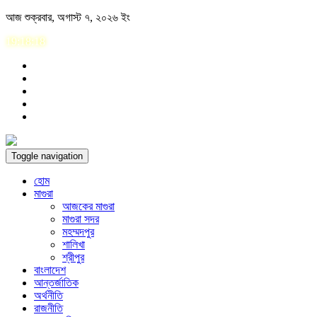
Skip
আজ শুক্রবার, অগাস্ট ৭, ২০২৬ ইং
to
19:18:18
content
Toggle navigation
হোম
মাগুরা
আজকের মাগুরা
মাগুরা সদর
মহম্মদপুর
শালিখা
শ্রীপুর
বাংলাদেশ
আন্তর্জাতিক
অর্থনীতি
রাজনীতি