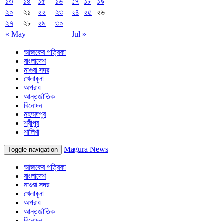
১৩
১৪
১৫
১৬
১৭
১৮
১৯
২০
২১
২২
২৩
২৪
২৫
২৬
২৭
২৮
২৯
৩০
« May
Jul »
আজকের পত্রিকা
বাংলাদেশ
মাগুরা সদর
খেলাধুলা
অপরাধ
আন্তর্জাতিক
বিনোদন
মহম্মদপুর
শ্রীপুর
শালিখা
Magura News
Toggle navigation
আজকের পত্রিকা
বাংলাদেশ
মাগুরা সদর
খেলাধুলা
অপরাধ
আন্তর্জাতিক
বিনোদন