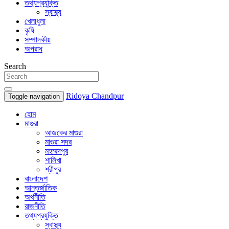
তথ্যপ্রযুক্তি
স্বাস্থ্য
খেলাধুলা
কৃষি
সম্পাদকীয়
অপরাধ
Search
Ridoya Chandpur
Toggle navigation
হোম
মাগুরা
আজকের মাগুরা
মাগুরা সদর
মহম্মদপুর
শালিখা
শ্রীপুর
বাংলাদেশ
আন্তর্জাতিক
অর্থনীতি
রাজনীতি
তথ্যপ্রযুক্তি
স্বাস্থ্য