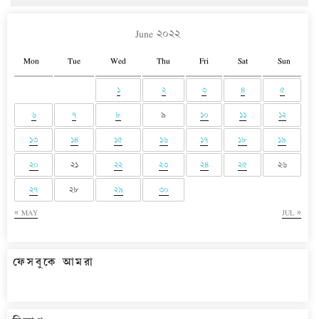
June ২০২২
Mon
Tue
Wed
Thu
Fri
Sat
Sun
১
২
৩
৪
৫
৬
৭
৮
৯
১০
১১
১২
১৩
১৪
১৫
১৬
১৭
১৮
১৯
২০
২১
২২
২৩
২৪
২৫
২৬
২৭
২৮
২৯
৩০
« MAY
JUL »
ফেসবুকে আমরা