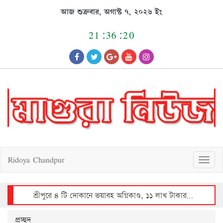
Skip
আজ শুক্রবার, অগাস্ট ৭, ২০২৬ ইং
to
content
21:36:20
Ridoya Chandpur
T
o
g
g
l
e
n
a
v
শ্রীপুরে ৪ টি দোকানে ভয়াবহ অগ্নিকাণ্ড, ১১ লাখ টাকার ক্ষয়ক্ষতি
i
g
a
t
i
o
n
প্রচ্ছদ