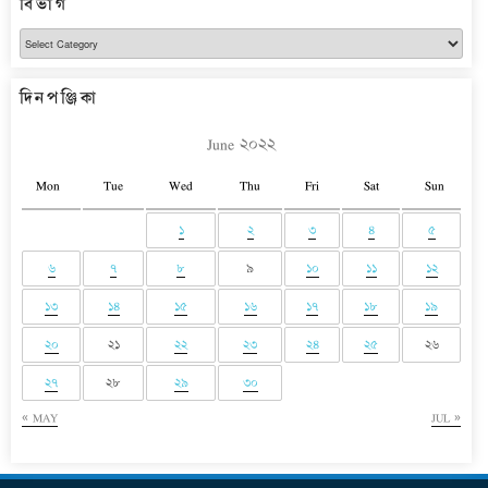
বিভাগ
বিভাগ
দিনপঞ্জিকা
June ২০২২
Mon
Tue
Wed
Thu
Fri
Sat
Sun
১
২
৩
৪
৫
৬
৭
৮
৯
১০
১১
১২
১৩
১৪
১৫
১৬
১৭
১৮
১৯
২০
২১
২২
২৩
২৪
২৫
২৬
২৭
২৮
২৯
৩০
« MAY
JUL »