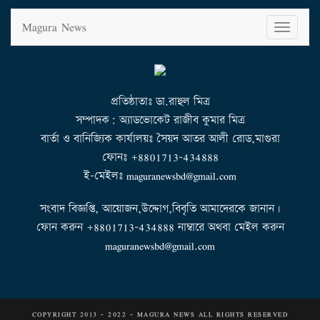
Magura News
T
o
g
g
l
e
n
a
v
i
g
a
t
প্রতিষ্ঠাতাঃ ডা.রাহুল মিত্র
i
o
n
সম্পাদক: অ্যাডভোকেট রাজীব কুমার মিত্র
বার্তা ও বানিজ্যিক কার্যালয়ঃ সৈয়দ আতর আলী রোড,মাগুরা
ফোনঃ +8801713-434888
ই-মেইলঃ maguranewsbd@gmail.com
সংবাদ বিজ্ঞপ্তি, আয়োজন,উদ্দোগ,বিবৃতি আমাদেরকে জানান।
ফোন করুন +8801713-434888 নাম্বারে অথবা মেইল করুন
maguranewsbd@gmail.com
COPYRIGHT 2013 - 2022 - MAGURA NEWS ALL RIGHTS RESERVED