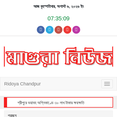
Skip
আজ বৃহস্পতিবার, অগাস্ট ৬, ২০২৬ ইং
to
content
07:35:09
Ridoya Chandpur
T
o
g
g
l
e
n
a
v
i
শ্রীপুরে ভয়াবহ অগ্নিকাণ্ডে ৩০ লাখ টাকার ক্ষয়ক্ষতি
g
a
t
i
o
n
প্রচ্ছদ