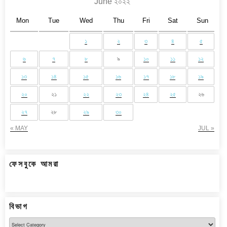
June ২০২২
Mon
Tue
Wed
Thu
Fri
Sat
Sun
১
২
৩
৪
৫
৬
৭
৮
৯
১০
১১
১২
১৩
১৪
১৫
১৬
১৭
১৮
১৯
২০
২১
২২
২৩
২৪
২৫
২৬
২৭
২৮
২৯
৩০
« MAY
JUL »
ফেসবুকে আমরা
বিভাগ
বিভাগ