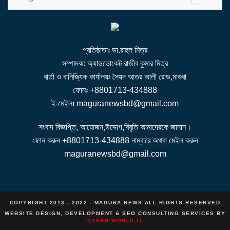
g
g
l
e
n
a
v
i
g
a
t
i
প্রতিষ্ঠাতাঃ ডা.রাহুল মিত্র
o
n
সম্পাদক: অ্যাডভোকেট রাজীব কুমার মিত্র
বার্তা ও বানিজ্যিক কার্যালয়ঃ সৈয়দ আতর আলী রোড,মাগুরা
ফোনঃ +8801713-434888
ই-মেইলঃ maguranewsbd@gmail.com
সংবাদ বিজ্ঞপ্তি, আয়োজন,উদ্দোগ,বিবৃতি আমাদেরকে জানান।
ফোন করুন +8801713-434888 নাম্বারে অথবা মেইল করুন
maguranewsbd@gmail.com
COPYRIGHT 2013 - 2022 - MAGURA NEWS ALL RIGHTS RESERVED
WEBSITE DESIGN, DEVELOPMENT & SEO CONSULTING SERVICES BY
CYBER WORLD IT