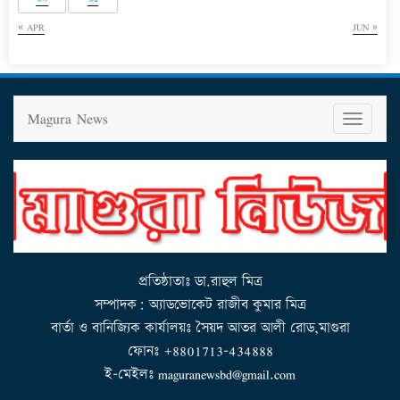
« APR
JUN »
Magura News
T
o
g
g
l
e
n
a
v
i
g
a
t
i
o
n
প্রতিষ্ঠাতাঃ ডা.রাহুল মিত্র
সম্পাদক: অ্যাডভোকেট রাজীব কুমার মিত্র
বার্তা ও বানিজ্যিক কার্যালয়ঃ সৈয়দ আতর আলী রোড,মাগুরা
ফোনঃ +8801713-434888
ই-মেইলঃ maguranewsbd@gmail.com