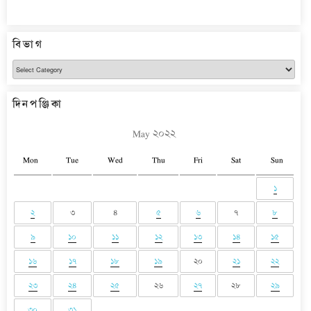
বিভাগ
বিভাগ
দিনপঞ্জিকা
May ২০২২
Mon
Tue
Wed
Thu
Fri
Sat
Sun
১
২
৩
৪
৫
৬
৭
৮
৯
১০
১১
১২
১৩
১৪
১৫
১৬
১৭
১৮
১৯
২০
২১
২২
২৩
২৪
২৫
২৬
২৭
২৮
২৯
৩০
৩১