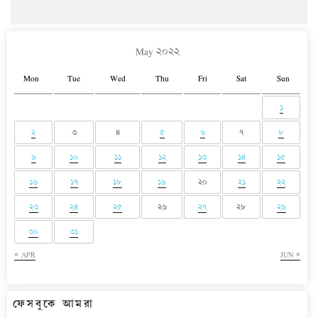
May ২০২২
Mon
Tue
Wed
Thu
Fri
Sat
Sun
১
২
৩
৪
৫
৬
৭
৮
৯
১০
১১
১২
১৩
১৪
১৫
১৬
১৭
১৮
১৯
২০
২১
২২
২৩
২৪
২৫
২৬
২৭
২৮
২৯
৩০
৩১
« APR
JUN »
ফেসবুকে আমরা