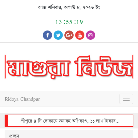
Skip
আজ শনিবার, অগাস্ট ৮, ২০২৬ ইং
to
content
13:55:19
Ridoya Chandpur
T
o
g
g
l
e
n
a
v
শ্রীপুরে ৪ টি দোকানে ভয়াবহ অগ্নিকাণ্ড, ১১ লাখ টাকার ক্ষয়ক্ষতি
i
g
a
t
i
o
n
প্রচ্ছদ