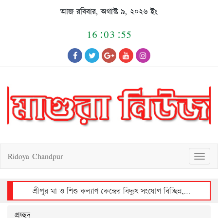
Skip
আজ রবিবার, অগাস্ট ৯, ২০২৬ ইং
to
content
16:03:55
Ridoya Chandpur
T
o
g
g
l
e
n
a
v
শ্রীপুর মা ও শিশু কল্যাণ কেন্দ্রের বিদ্যুৎ সংযোগ বিচ্ছিন্ন, রোগীদের দুর্ভোগ
i
g
a
t
i
o
n
প্রচ্ছদ