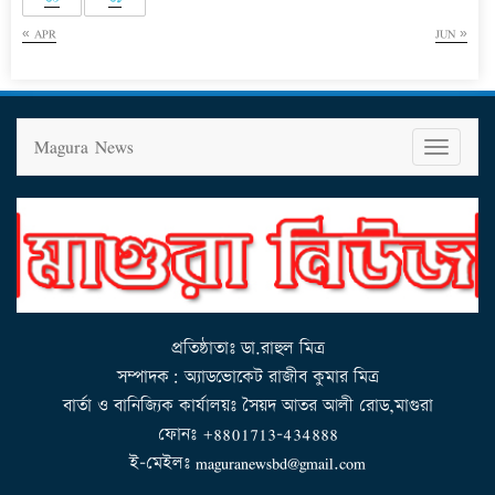
« APR
JUN »
Magura News
T
o
g
g
l
e
n
a
v
i
g
a
t
i
o
n
প্রতিষ্ঠাতাঃ ডা.রাহুল মিত্র
সম্পাদক: অ্যাডভোকেট রাজীব কুমার মিত্র
বার্তা ও বানিজ্যিক কার্যালয়ঃ সৈয়দ আতর আলী রোড,মাগুরা
ফোনঃ +8801713-434888
ই-মেইলঃ maguranewsbd@gmail.com