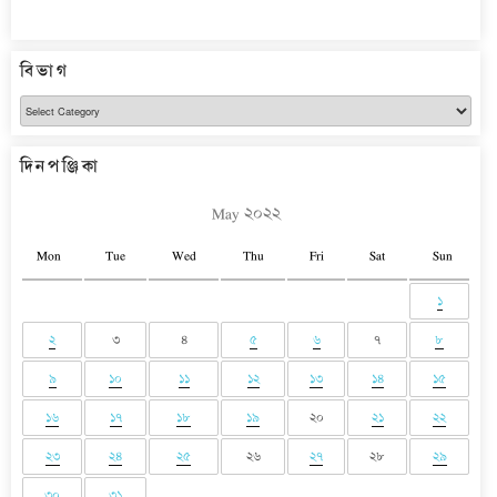
বিভাগ
বিভাগ
দিনপঞ্জিকা
May ২০২২
Mon
Tue
Wed
Thu
Fri
Sat
Sun
১
২
৩
৪
৫
৬
৭
৮
৯
১০
১১
১২
১৩
১৪
১৫
১৬
১৭
১৮
১৯
২০
২১
২২
২৩
২৪
২৫
২৬
২৭
২৮
২৯
৩০
৩১