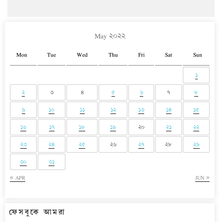
May ২০২২
Mon
Tue
Wed
Thu
Fri
Sat
Sun
১
২
৩
৪
৫
৬
৭
৮
৯
১০
১১
১২
১৩
১৪
১৫
১৬
১৭
১৮
১৯
২০
২১
২২
২৩
২৪
২৫
২৬
২৭
২৮
২৯
৩০
৩১
« APR
JUN »
ফেসবুকে আমরা