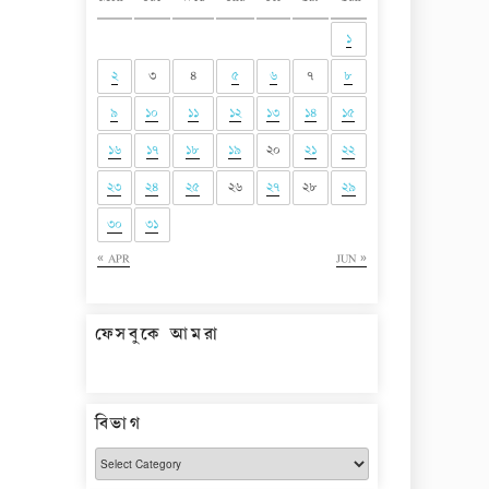
১
২
৩
৪
৫
৬
৭
৮
৯
১০
১১
১২
১৩
১৪
১৫
১৬
১৭
১৮
১৯
২০
২১
২২
২৩
২৪
২৫
২৬
২৭
২৮
২৯
৩০
৩১
« APR
JUN »
ফেসবুকে আমরা
বিভাগ
বিভাগ