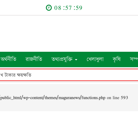
08:57:59
অর্থনীতি
রাজনীতি
তথ্যপ্রযুক্তি
খেলাধুলা
কৃষি
সম্
াখ টাকার ক্ষয়ক্ষতি
public_html/wp-content/themes/maguranews/functions.php
on line
593