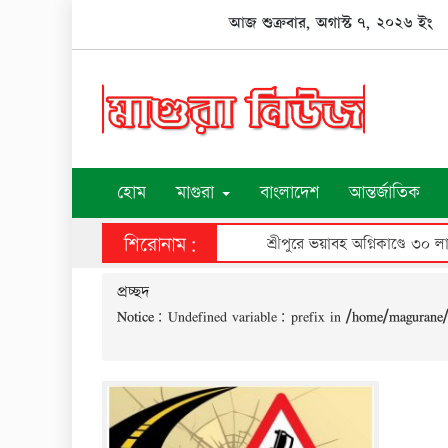
Skip
আজ শুক্রবার, অগাস্ট ৭, ২০২৬ ইং
to
content
হোম
মাগুরা
বাংলাদেশ
আন্তর্জাতিক
শিরোনাম:
শ্রীপুরে ভয়াবহ অগ্নিকাণ্ডে ৩০ ল
প্রচ্ছদ
Notice
: Undefined variable: prefix in
/home/magurane/