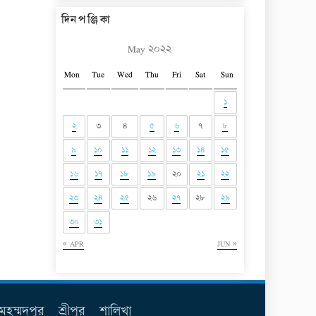
দিনপঞ্জিকা
May ২০২২
Mon
Tue
Wed
Thu
Fri
Sat
Sun
১
২
৩
৪
৫
৬
৭
৮
৯
১০
১১
১২
১৩
১৪
১৫
১৬
১৭
১৮
১৯
২০
২১
২২
২৩
২৪
২৫
২৬
২৭
২৮
২৯
৩০
৩১
« APR
JUN »
মহম্মদপুর
শ্রীপুর
শালিখা