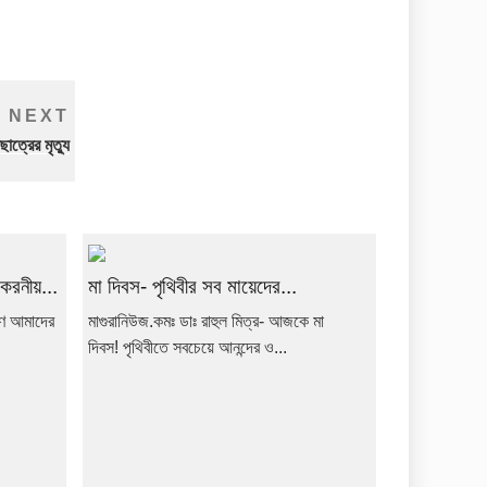
Next
NEXT
Post
ত্রের মৃত্যু
 করনীয়...
মা দিবস- পৃথিবীর সব মায়েদের...
মাণে আমাদের
মাগুরানিউজ.কমঃ ডাঃ রাহুল মিত্র- আজকে মা
দিবস! পৃথিবীতে সবচেয়ে আনন্দের ও...