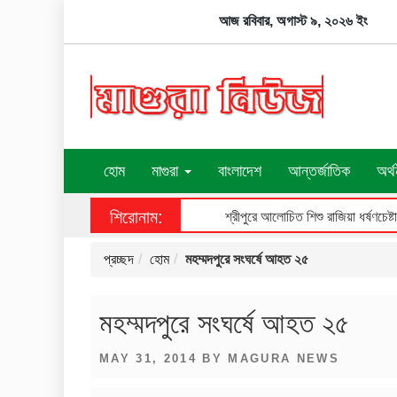
Skip
আজ রবিবার, অগাস্ট ৯, ২০২৬ ইং
to
content
হোম
মাগুরা
বাংলাদেশ
আন্তর্জাতিক
অর্থ
শিরোনাম:
প্রচ্ছদ
হোম
মহম্মদপুরে সংঘর্ষে আহত ২৫
মহম্মদপুরে সংঘর্ষে আহত ২৫
POSTED
MAY 31, 2014
BY
MAGURA NEWS
ON