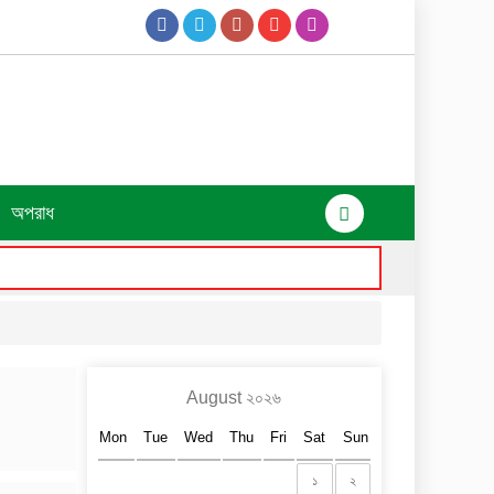
অপরাধ
August ২০২৬
Mon
Tue
Wed
Thu
Fri
Sat
Sun
১
২