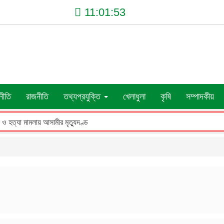
11:01:54
নীতি
রাজনীতি
তথ্যপ্রযুক্তি
খেলাধুলা
কৃষি
সম্পাদকীয়
শ্রীপুরে আলোচিত শিশু রাজিয়া ধর্ষণচেষ্টা ও হত্যা মামলায় আসামীর মৃত্যুদণ্ড