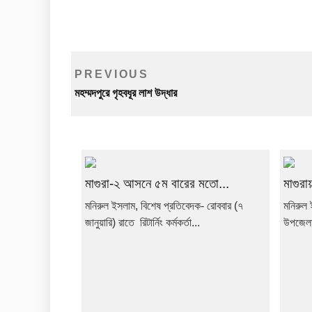
Post
Previous
PREVIOUS
navigation
Post
মহম্মদপুরে গৃহবধূর লাশ উদ্ধার
মাগুরা-২ আসনে ৫ম বারের মতো...
মাগুরা
মনিরুল ইসলাম, বিশেষ প্রতিবেদক- রোববার (৭
মনিরুল 
জানুয়ারি) রাতে রিটার্নিং কর্মকর্তা...
উপজেলা