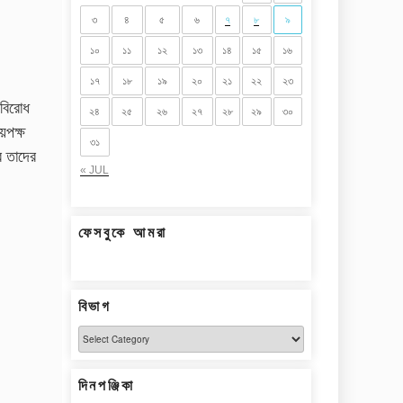
৩
৪
৫
৬
৭
৮
৯
১০
১১
১২
১৩
১৪
১৫
১৬
১৭
১৮
১৯
২০
২১
২২
২৩
 বিরোধ
২৪
২৫
২৬
২৭
২৮
২৯
৩০
য়পক্ষ
৩১
ে তাদের
« JUL
ফেসবুকে আমরা
বিভাগ
বিভাগ
দিনপঞ্জিকা