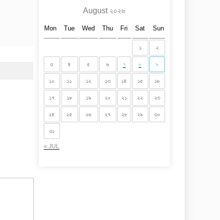
August ২০২৬
Mon
Tue
Wed
Thu
Fri
Sat
Sun
১
২
৩
৪
৫
৬
৭
৮
৯
১০
১১
১২
১৩
১৪
১৫
১৬
১৭
১৮
১৯
২০
২১
২২
২৩
২৪
২৫
২৬
২৭
২৮
২৯
৩০
৩১
« JUL