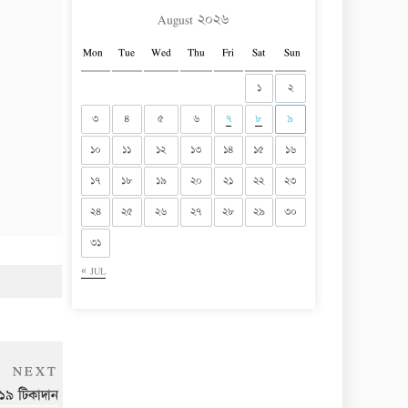
August ২০২৬
Mon
Tue
Wed
Thu
Fri
Sat
Sun
১
২
৩
৪
৫
৬
৭
৮
৯
১০
১১
১২
১৩
১৪
১৫
১৬
১৭
১৮
১৯
২০
২১
২২
২৩
২৪
২৫
২৬
২৭
২৮
২৯
৩০
৩১
« JUL
Next
NEXT
Post
১৯ টিকাদান