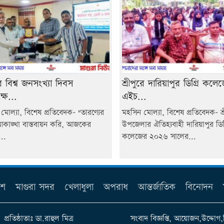
রে বিশ্ব জনসংখ্যা দিবস
শ্রীপুরে দারিয়াপুর ডিগ্রি কলে
ষে...
এইচ...
মোল্যা, বিশেষ প্রতিবেদক- "তারণ্যের
মহসিন মোল্যা, বিশেষ প্রতিবেদক- শ্
কাঙ্খা বাস্তবায়ন করি, আজকের
উপজেলার ঐতিহ্যবাহী দারিয়াপুর ডিগ্
...
কলেজের ২০২৬ সালের...
েশ
মাগুরা সদর
খেলাধুলা
অপরাধ
আন্তর্জাতিক
বিনোদন
প্রতিষ্ঠাতাঃ ডা.রাহুল মিত্র
সংবাদ বিজ্ঞপ্তি, আয়োজন,উদ্দোগ,