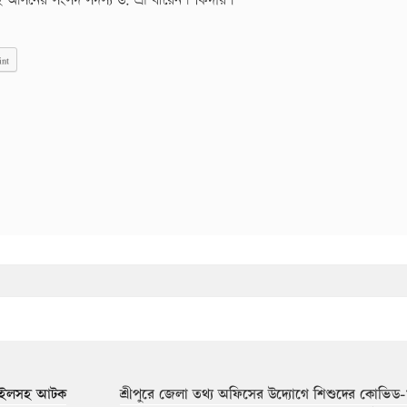
রা-২ আসনের সংসদ সদস্য ড. শ্রী বীরেন শিকদার।
int
োবাইলসহ আটক
শ্রীপুরে জেলা তথ্য অফিসের উদ্যোগে শিশুদের কোভিড-