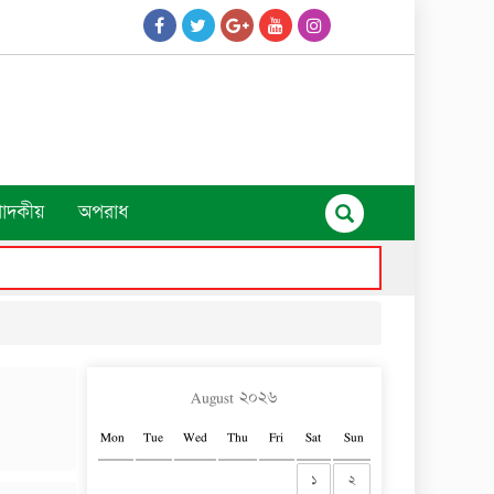
পাদকীয়
অপরাধ
August ২০২৬
Mon
Tue
Wed
Thu
Fri
Sat
Sun
১
২