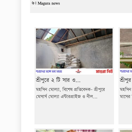
৬। Magura news
শ্রীপুরে ২ টি সার ও...
শ্রীপু
মহসিন মোল্যা, বিশেষ প্রতিবেদক- শ্রীপুরে
মহসিন 
মেসার্স মোল্যা এন্টারপ্রাইজ ও নীল...
মাসের ব