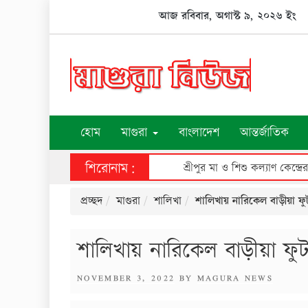
Skip
আজ রবিবার, অগাস্ট ৯, ২০২৬ ইং
to
content
হোম
মাগুরা
বাংলাদেশ
আন্তর্জাতিক
শিরোনাম:
শ্রীপুর মা ও শিশু কল্যাণ কেন্দ্রে
প্রচ্ছদ
মাগুরা
শালিখা
শালিখায় নারিকেল বাড়ীয়া ফু
শালিখায় নারিকেল বাড়ীয়া ফু
POSTED
NOVEMBER 3, 2022
BY
MAGURA NEWS
ON