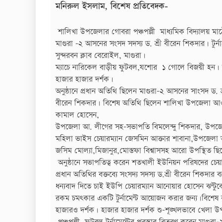
মনিরুল ইসলাম, বিশেষ প্রতিবেদক-
শালিখা উপজেলার গোবরা পঞ্চপল্লী মাধ্যমিক বিদ্যালয় মাঠ
মাগুরা -২ আসনের সংসদ সদস্য ড. শ্রী বীরেন শিকদার। টুর্না
সুন্দরবন ক্লাব বেরোইল, মাগুরা।
ম্যাচে নারিকেল বাড়ীয় ফুটবল,যশোর ১ গোলে বিজয়ী হন।
হাজার হাজার দর্শক।
অনুষ্ঠানে প্রধান অতিথি ছিলেন মাগুরা-২ আসনের সাংসদ ড. শ্
বীরেন শিকদার। বিশেষ অতিথি ছিলেন শালিখা উপজেলা আওয়া
কামাল হোসেন,
উপজেলা আ. লীগের সহ-সভাপতি বিমলেন্দু শিকদার, উপজেলা
মহিলা ভাইস চেয়ারম্যান জেসমিন আক্তার শাবানা,উপজেলা
জসিম মোল্যা,মিজানুর,মোস্তফা বিশ্বাসসহ আরো উপস্থিত ছি
অনুষ্ঠানে সভাপতিত্ব করেন শতখালী ইউনিয়ন পরিষদের চেয়া
প্রধান অতিথির বক্তব্যে সংসদ্য সদস্য ড.শ্রী বীরেন শিকদ
ধন্যবাদ দিতে চাই ইউপি চেয়ারম্যান আনোয়ার হোসেন ঝন্ট
রকম চমৎকার একটি টুর্নামেন্ট আয়োজন করার জন্য।বিশেষ 
হাজারও দর্শক। হাজার হাজার দর্শক শু-শূঙ্খলভাবে খেলা