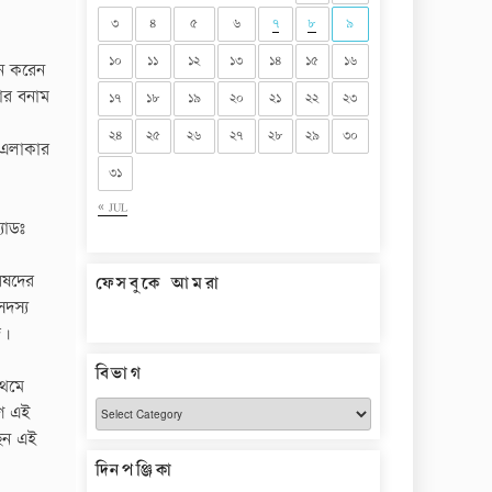
৩
৪
৫
৬
৭
৮
৯
১০
১১
১২
১৩
১৪
১৫
১৬
ধন করেন
শোর বনাম
১৭
১৮
১৯
২০
২১
২২
২৩
২৪
২৫
২৬
২৭
২৮
২৯
৩০
 এলাকার
৩১
« JUL
যাডঃ
িষদের
ফেসবুকে আমরা
দস্য
দ।
বিভাগ
রথমে
বিভাগ
রণ এই
ছেন এই
দিনপঞ্জিকা