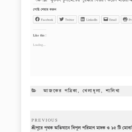
পঞ্চপল্লী ফুটবল টুর্নামেন্টের পুরস্কার বিতরণ করেন মাগু
পোষ্ট শেয়ার করুন
Facebook
Twitter
LinkedIn
Email
Pr
Like this:
Loading...
CATEGORIES
আজকের পত্রিকা
,
খেলাধুলা
,
শালিখা
Post
Previous
PREVIOUS
navigation
Post
শ্রীপুরে পৃথক অভিযানে বিপুল পরিমাণ মাদক ও ১৫ টি ম