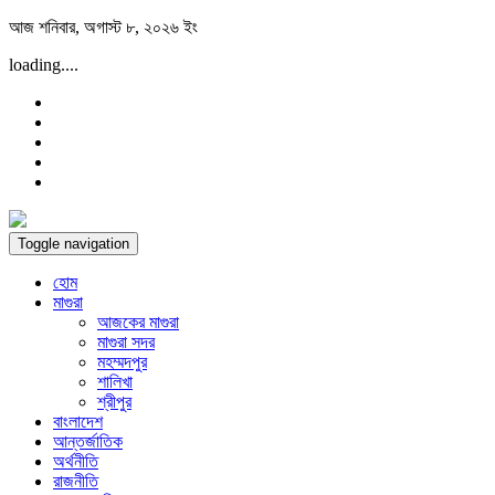
Skip
আজ শনিবার, অগাস্ট ৮, ২০২৬ ইং
to
loading....
content
Toggle navigation
হোম
মাগুরা
আজকের মাগুরা
মাগুরা সদর
মহম্মদপুর
শালিখা
শ্রীপুর
বাংলাদেশ
আন্তর্জাতিক
অর্থনীতি
রাজনীতি