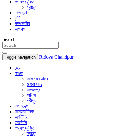
তথ্যপ্রযুক্তি
স্বাস্থ্য
খেলাধুলা
কৃষি
সম্পাদকীয়
অপরাধ
Search
Ridoya Chandpur
Toggle navigation
হোম
মাগুরা
আজকের মাগুরা
মাগুরা সদর
মহম্মদপুর
শালিখা
শ্রীপুর
বাংলাদেশ
আন্তর্জাতিক
অর্থনীতি
রাজনীতি
তথ্যপ্রযুক্তি
স্বাস্থ্য