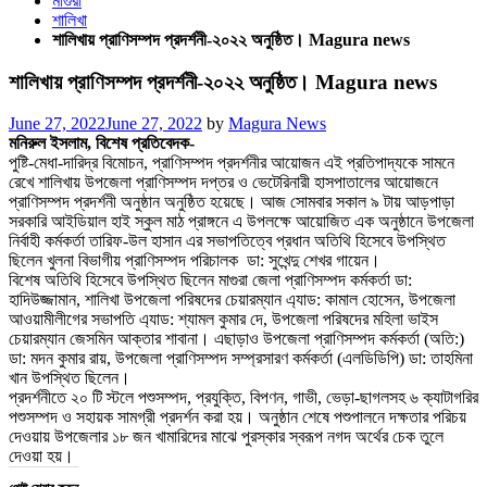
মাগুরা
শালিখা
শালিখায় প্রাণিসম্পদ প্রদর্শনী-২০২২ অনুষ্ঠিত। Magura news
শালিখায় প্রাণিসম্পদ প্রদর্শনী-২০২২ অনুষ্ঠিত। Magura news
Posted
June 27, 2022
June 27, 2022
by
Magura News
on
মনিরুল ইসলাম, বিশেষ প্রতিবেদক-
পুষ্টি-মেধা-দারিদ্র বিমোচন, প্রাণিসম্পদ প্রদর্শনীর আয়োজন এই প্রতিপাদ্যকে সামনে
রেখে শালিখায় উপজেলা প্রাণিসম্পদ দপ্তর ও ভেটেরিনারী হাসপাতালের আয়োজনে
প্রাণিসম্পদ প্রদর্শনী অনুষ্ঠান অনুষ্ঠিত হয়েছে। আজ সোমবার সকাল ৯ টায় আড়পাড়া
সরকারি আইডিয়াল হাই স্কুল মাঠ প্রাঙ্গনে এ উপলক্ষে আয়োজিত এক অনুষ্ঠানে উপজেলা
নির্বাহী কর্মকর্তা তারিফ-উল হাসান এর সভাপতিত্বে প্রধান অতিথি হিসেবে উপস্থিত
ছিলেন খুলনা বিভাগীয় প্রাণিসম্পদ পরিচালক ডা: সুখেন্দু শেখর গায়েন।
বিশেষ অতিথি হিসেবে উপস্থিত ছিলেন মাগুরা জেলা প্রাণিসম্পদ কর্মকর্তা ডা:
হাদিউজ্জামান, শালিখা উপজেলা পরিষদের চেয়ারম্যান এ্যাড: কামাল হোসেন, উপজেলা
আওয়ামীলীগের সভাপতি এ্যাড: শ্যামল কুমার দে, উপজেলা পরিষদের মহিলা ভাইস
চেয়ারম্যান জেসমিন আক্তার শাবানা। এছাড়াও উপজেলা প্রাণিসম্পদ কর্মকর্তা (অতি:)
ডা: মদন কুমার রায়, উপজেলা প্রাণিসম্পদ সম্প্রসারণ কর্মকর্তা (এলডিডিপি) ডা: তাহমিনা
খান উপস্থিত ছিলেন।
প্রদর্শনীতে ২০ টি স্টলে পশুসম্পদ, প্রযুক্তি, বিপণন, গাভী, ভেড়া-ছাগলসহ ৬ ক্যাটাগরির
পশুসম্পদ ও সহায়ক সামগ্রী প্রদর্শন করা হয়। অনুষ্ঠান শেষে পশুপালনে দক্ষতার পরিচয়
দেওয়ায় উপজেলার ১৮ জন খামারিদের মাঝে পুরস্কার স্বরূপ নগদ অর্থের চেক তুলে
দেওয়া হয়।