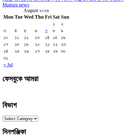
Post
Magura news
August ২০২৬
Mon
Tue
Wed
Thu
Fri
Sat
Sun
১
২
৩
৪
৫
৬
৭
৮
৯
১০
১১
১২
১৩
১৪
১৫
১৬
১৭
১৮
১৯
২০
২১
২২
২৩
২৪
২৫
২৬
২৭
২৮
২৯
৩০
৩১
« Jul
ফেসবুকে আমরা
বিভাগ
বিভাগ
দিনপঞ্জিকা