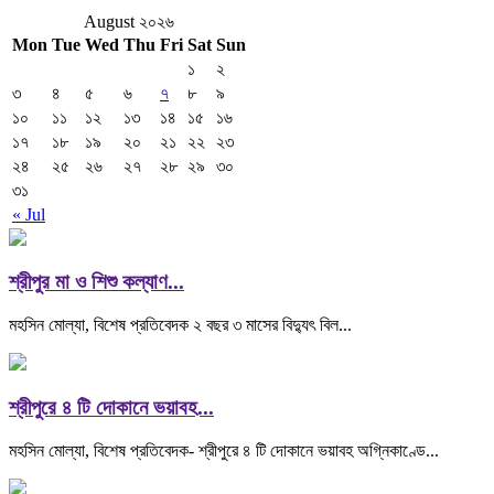
August ২০২৬
Mon
Tue
Wed
Thu
Fri
Sat
Sun
১
২
৩
৪
৫
৬
৭
৮
৯
১০
১১
১২
১৩
১৪
১৫
১৬
১৭
১৮
১৯
২০
২১
২২
২৩
২৪
২৫
২৬
২৭
২৮
২৯
৩০
৩১
« Jul
শ্রীপুর মা ও শিশু কল্যাণ...
মহসিন মোল্যা, বিশেষ প্রতিবেদক ২ বছর ৩ মাসের বিদ্যুৎ বিল...
শ্রীপুরে ৪ টি দোকানে ভয়াবহ...
মহসিন মোল্যা, বিশেষ প্রতিবেদক- শ্রীপুরে ৪ টি দোকানে ভয়াবহ অগ্নিকাণ্ডে...