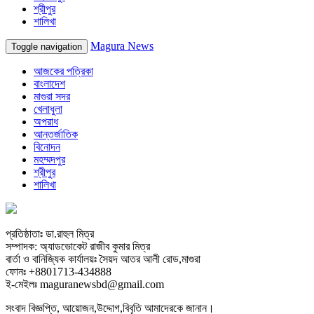
শ্রীপুর
শালিখা
Magura News
Toggle navigation
আজকের পত্রিকা
বাংলাদেশ
মাগুরা সদর
খেলাধুলা
অপরাধ
আন্তর্জাতিক
বিনোদন
মহম্মদপুর
শ্রীপুর
শালিখা
প্রতিষ্ঠাতাঃ ডা.রাহুল মিত্র
সম্পাদক: অ্যাডভোকেট রাজীব কুমার মিত্র
বার্তা ও বানিজ্যিক কার্যালয়ঃ সৈয়দ আতর আলী রোড,মাগুরা
ফোনঃ +8801713-434888
ই-মেইলঃ maguranewsbd@gmail.com
সংবাদ বিজ্ঞপ্তি, আয়োজন,উদ্দোগ,বিবৃতি আমাদেরকে জানান।