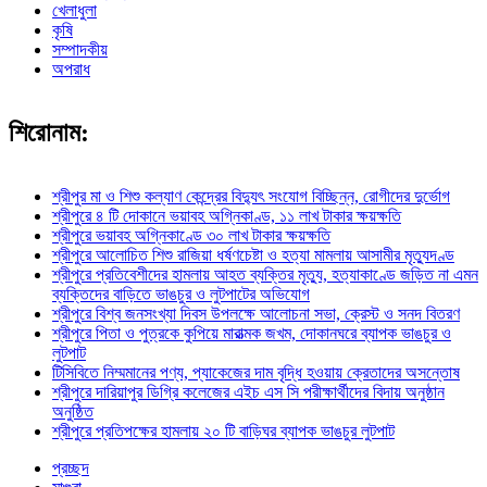
খেলাধুলা
কৃষি
সম্পাদকীয়
অপরাধ
শিরোনাম:
শ্রীপুর মা ও শিশু কল্যাণ কেন্দ্রের বিদ্যুৎ সংযোগ বিচ্ছিন্ন, রোগীদের দুর্ভোগ
শ্রীপুরে ৪ টি দোকানে ভয়াবহ অগ্নিকাণ্ড, ১১ লাখ টাকার ক্ষয়ক্ষতি
শ্রীপুরে ভয়াবহ অগ্নিকাণ্ডে ৩০ লাখ টাকার ক্ষয়ক্ষতি
শ্রীপুরে আলোচিত শিশু রাজিয়া ধর্ষণচেষ্টা ও হত্যা মামলায় আসামীর মৃত্যুদণ্ড
শ্রীপুরে প্রতিবেশীদের হামলায় আহত ব্যক্তির মৃত্যু, হত্যাকাণ্ডে জড়িত না এমন
ব্যক্তিদের বাড়িতে ভাঙচুর ও লুটপাটের অভিযোগ
শ্রীপুরে বিশ্ব জনসংখ্যা দিবস উপলক্ষে আলোচনা সভা, ক্রেস্ট ও সনদ বিতরণ
শ্রীপুরে পিতা ও পুত্রকে কুপিয়ে মারাত্মক জখম, দোকানঘরে ব্যাপক ভাঙচুর ও
লুটপাট
টিসিবিতে নিম্মমানের পণ্য, প্যাকেজের দাম বৃদ্ধি হওয়ায় ক্রেতাদের অসন্তোষ
শ্রীপুরে দারিয়াপুর ডিগ্রি কলেজের এইচ এস সি পরীক্ষার্থীদের বিদায় অনুষ্ঠান
অনুষ্ঠিত
শ্রীপুরে প্রতিপক্ষের হামলায় ২০ টি বাড়িঘর ব্যাপক ভাঙচুর লুটপাট
প্রচ্ছদ