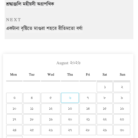
navigation
Post
শ্রদ্ধাঞ্জলি মহীয়সী অগ্রপথিক
Next
NEXT
Post
একটানা বৃষ্টিতে মাগুরা শহরে রীতিমতো বর্ষা
August ২০২৬
Mon
Tue
Wed
Thu
Fri
Sat
Sun
১
২
৩
৪
৫
৬
৭
৮
৯
১০
১১
১২
১৩
১৪
১৫
১৬
১৭
১৮
১৯
২০
২১
২২
২৩
২৪
২৫
২৬
২৭
২৮
২৯
৩০