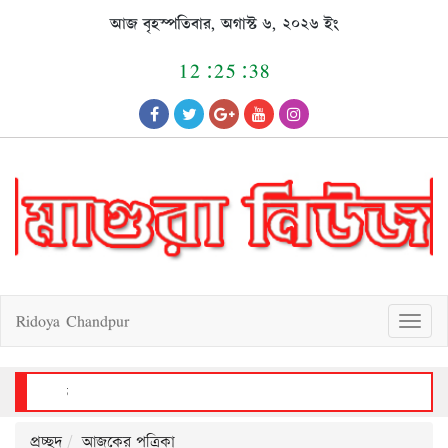
Skip
আজ বৃহস্পতিবার, অগাস্ট ৬, ২০২৬ ইং
to
content
12:25:38
Ridoya Chandpur
T
o
g
g
l
e
n
a
v
শ্রীপুরে পিতা ও পুত্রকে কুপিয়ে মারাত্মক জখম, দোকানঘরে ব্যাপক ভাঙচুর ও লুটপাট
i
g
a
t
i
o
n
প্রচ্ছদ
আজকের পত্রিকা