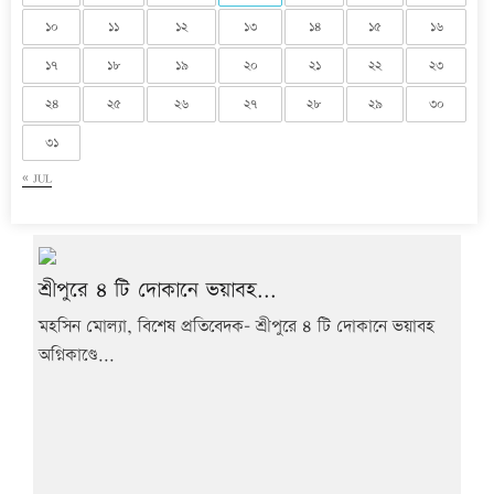
১০
১১
১২
১৩
১৪
১৫
১৬
১৭
১৮
১৯
২০
২১
২২
২৩
২৪
২৫
২৬
২৭
২৮
২৯
৩০
৩১
« JUL
শ্রীপুরে ৪ টি দোকানে ভয়াবহ...
মহসিন মোল্যা, বিশেষ প্রতিবেদক- শ্রীপুরে ৪ টি দোকানে ভয়াবহ
অগ্নিকাণ্ডে...