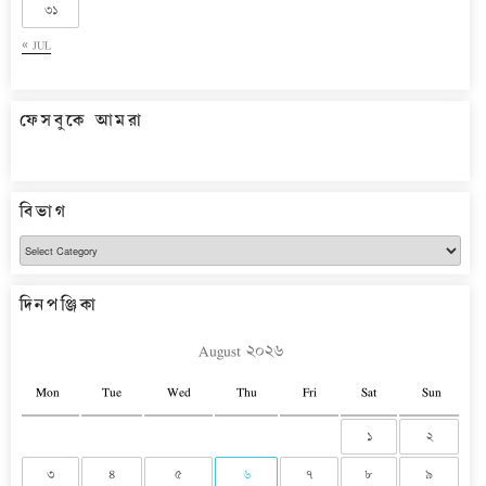
৩১
« JUL
ফেসবুকে আমরা
বিভাগ
বিভাগ
দিনপঞ্জিকা
August ২০২৬
Mon
Tue
Wed
Thu
Fri
Sat
Sun
১
২
৩
৪
৫
৬
৭
৮
৯