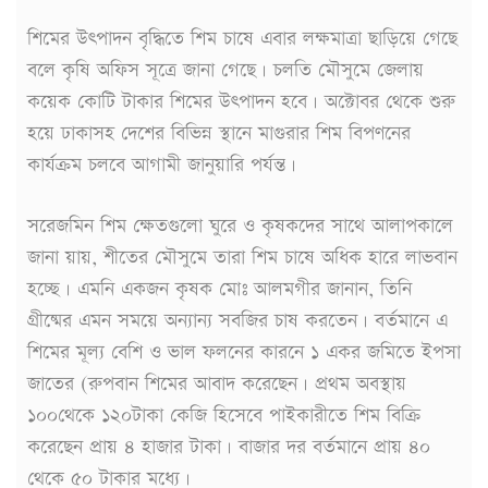
শিমের উৎপাদন বৃদ্ধিতে শিম চাষে এবার লক্ষমাত্রা ছাড়িয়ে গেছে
বলে কৃষি অফিস সূত্রে জানা গেছে। চলতি মৌসুমে জেলায়
কয়েক কোটি টাকার শিমের উৎপাদন হবে। অক্টোবর থেকে শুরু
হয়ে ঢাকাসহ দেশের বিভিন্ন স্থানে মাগুরার শিম বিপণনের
কার্যক্রম চলবে আগামী জানুয়ারি পর্যন্ত।
সরেজমিন শিম ক্ষেতগুলো ঘুরে ও কৃষকদের সাথে আলাপকালে
জানা য়ায়, শীতের মৌসুমে তারা শিম চাষে অধিক হারে লাভবান
হচ্ছে। এমনি একজন কৃষক মোঃ আলমগীর জানান, তিনি
গ্রীষ্মের এমন সময়ে অন্যান্য সবজির চাষ করতেন। বর্তমানে এ
শিমের মূল্য বেশি ও ভাল ফলনের কারনে ১ একর জমিতে ইপসা
জাতের (রুপবান শিমের আবাদ করেছেন। প্রথম অবস্থায়
১০০থেকে ১২০টাকা কেজি হিসেবে পাইকারীতে শিম বিক্রি
করেছেন প্রায় ৪ হাজার টাকা। বাজার দর বর্তমানে প্রায় ৪০
থেকে ৫০ টাকার মধ্যে।