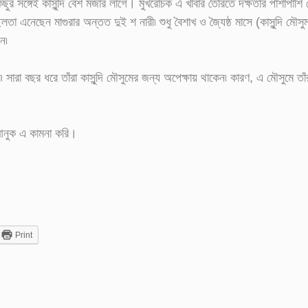
র সঙ্গেই কাসুন্দি বেশ মজার লাগে। মুখরোচক এ খাবার তৈরিতে দক্ষতার পাশাপাশি 
তা এনেছেন মাগুরার অন্তত দুই শ নারী৷ শুধু বৈশাখ ও জ্যৈষ্ঠ মাসে (কাসুন্দি মৌসুম)
ন৷
্র৷ সারা বছর ধরে তাঁরা কাসুন্দি মৌসুমের জন্য অপেক্ষায় থাকেন৷ কারণ, এ মৌসুমে ত
 আনুক এ কামনা করি।
Print