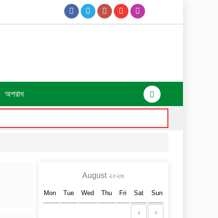
অপরাধ
August ২০২৬
Mon
Tue
Wed
Thu
Fri
Sat
Sun
১
২