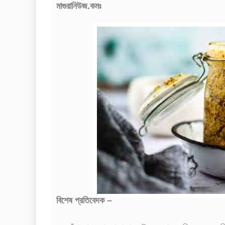
মাগুরানিউজ.কমঃ
বিশেষ প্রতিবেদক –