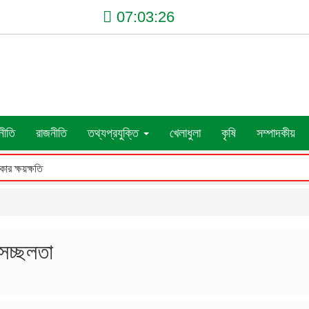
07:03:27
নীতি
রাজনীতি
তথ্যপ্রযুক্তি
খেলাধুলা
কৃষি
সম্পাদকীয়
 সচ্ছলতা