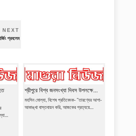
Next
NEXT
Post
র্জিং প্রবলেম
হত
শ্রীপুরে বিশ্ব জনসংখ্যা দিবস উপলক্ষে...
মহসিন মোল্যা, বিশেষ প্রতিবেদক- "তারণ্যের আশা-
আকাঙ্খা বাস্তবায়ন করি, আজকের প্রত্যয়ে...
ে
যা...