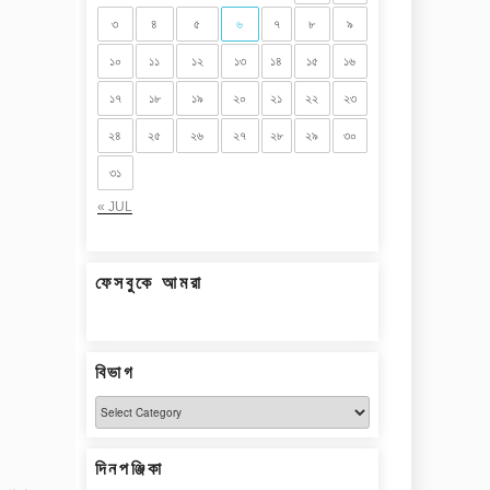
৩
৪
৫
৬
৭
৮
৯
১০
১১
১২
১৩
১৪
১৫
১৬
১৭
১৮
১৯
২০
২১
২২
২৩
২৪
২৫
২৬
২৭
২৮
২৯
৩০
৩১
« JUL
ফেসবুকে আমরা
বিভাগ
বিভাগ
দিনপঞ্জিকা