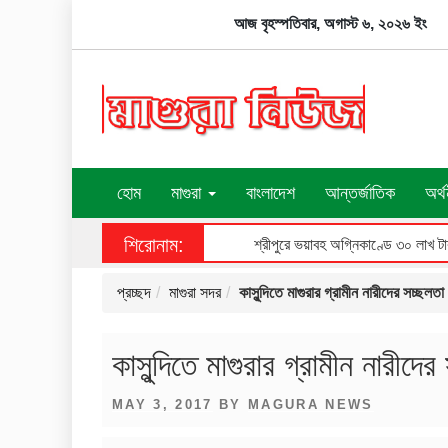
Skip
আজ বৃহস্পতিবার, অগাস্ট ৬, ২০২৬ ইং
to
content
হোম
মাগুরা
বাংলাদেশ
আন্তর্জাতিক
অর্থ
শিরোনাম:
শ্রীপুরে আলোচিত শিশু রাজিয়া ধর্ষণচেষ্টা ও হত্যা মামলায় আসামীর মৃত্যুদণ্ড
প্রচ্ছদ
মাগুরা সদর
কাসুন্দিতে মাগুরার গ্রামীন নারীদের সচ্ছলতা
কাসুন্দিতে মাগুরার গ্রামীন নারীদের
POSTED
MAY 3, 2017
BY
MAGURA NEWS
ON