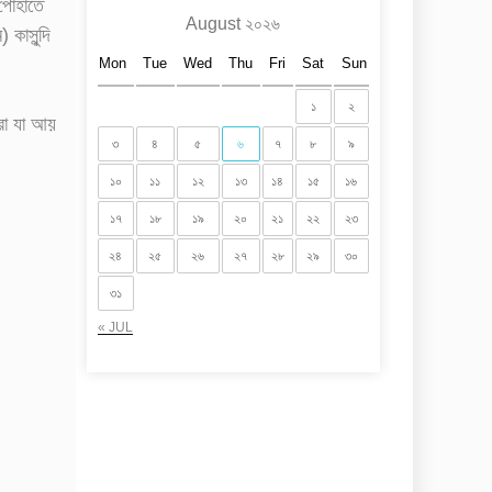
পোহাতে
August ২০২৬
 কাসুন্দি
Mon
Tue
Wed
Thu
Fri
Sat
Sun
১
২
াঁরা যা আয়
৩
৪
৫
৬
৭
৮
৯
১০
১১
১২
১৩
১৪
১৫
১৬
১৭
১৮
১৯
২০
২১
২২
২৩
২৪
২৫
২৬
২৭
২৮
২৯
৩০
৩১
« JUL