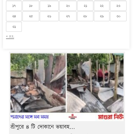
১৭
১৮
১৯
২০
২১
২২
২৩
২৪
২৫
২৬
২৭
২৮
২৯
৩০
৩১
« JUL
শ্রীপুরে ৪ টি দোকানে ভয়াবহ...