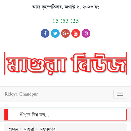
Skip
আজ বৃহস্পতিবার, অগাস্ট ৬, ২০২৬ ইং
to
content
15:53:25
Ridoya Chandpur
T
o
g
g
l
e
n
a
v
শ্রীপুরে পিতা ও পুত্রকে কুপিয়ে মারাত্মক জখম, দোকানঘরে ব্যাপক ভাঙচুর ও লুটপাট
i
g
a
t
i
o
n
প্রচ্ছদ
মাগুরা
মহম্মদপুর