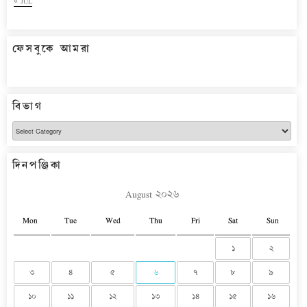
« JUL
ফেসবুকে আমরা
বিভাগ
বিভাগ
দিনপঞ্জিকা
August ২০২৬
Mon
Tue
Wed
Thu
Fri
Sat
Sun
১
২
৩
৪
৫
৬
৭
৮
৯
১০
১১
১২
১৩
১৪
১৫
১৬