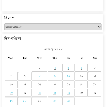
বিভাগ
বিভাগ
দিনপঞ্জিকা
January ২০২৫
Mon
Tue
Wed
Thu
Fri
Sat
Sun
১
২
৩
৪
৫
৬
৭
৮
৯
১০
১১
১২
১৩
১৪
১৫
১৬
১৭
১৮
১৯
২০
২১
২২
২৩
২৪
২৫
২৬
২৭
২৮
২৯
৩০
৩১