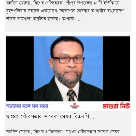
মহসিন মোল্যা, বিশেষ প্রতিবেদক- শ্রীপুর উপজেলা ৮ টি ইউনিয়নে
বৃহস্পতিবার সকালে একযোগে ‘তারুণ্যের ভাবনায় আগামীর বাংলাদেশ’-
শীর্ষক কর্মশালা অনুষ্ঠিত হয়েছে। আগামী […]
মাগুরা পৌরসভার সাবেক মেয়র বিএনপি...
মহসিন মোল্যা, বিশেষ প্রতিবেদক- মাগুরা পৌরসভার সাবেক মেয়র