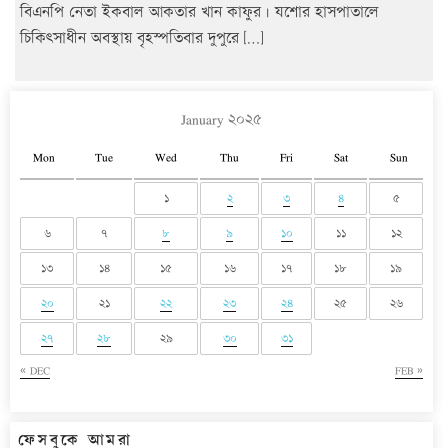
বিএনপি নেতা ইকবাল আকতার খান কাফুর। যশোর হাসপাতালে
চিকিৎসাধীন অবস্থায় বৃহস্পতিবার দুপুরে […]
January ২০২৫
Mon
Tue
Wed
Thu
Fri
Sat
Sun
১
২
৩
৪
৫
৬
৭
৮
৯
১০
১১
১২
১৩
১৪
১৫
১৬
১৭
১৮
১৯
২০
২১
২২
২৩
২৪
২৫
২৬
২৭
২৮
২৯
৩০
৩১
« DEC
FEB »
ফেসবুকে আমরা