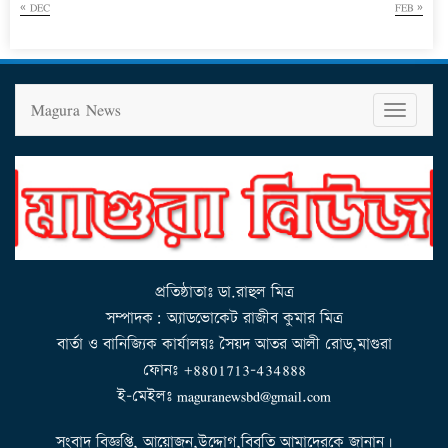
« DEC
FEB »
Magura News
T
o
g
g
l
e
n
a
v
i
g
a
t
i
o
n
প্রতিষ্ঠাতাঃ ডা.রাহুল মিত্র
সম্পাদক: অ্যাডভোকেট রাজীব কুমার মিত্র
বার্তা ও বানিজ্যিক কার্যালয়ঃ সৈয়দ আতর আলী রোড,মাগুরা
ফোনঃ +8801713-434888
ই-মেইলঃ maguranewsbd@gmail.com
সংবাদ বিজ্ঞপ্তি, আয়োজন,উদ্দোগ,বিবৃতি আমাদেরকে জানান।