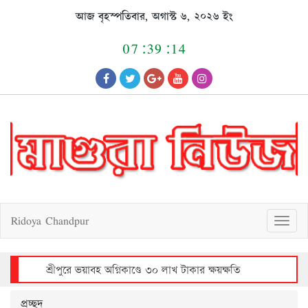
Skip
আজ বৃহস্পতিবার, অগাস্ট ৬, ২০২৬ ইং
to
content
07:39:14
Ridoya Chandpur
T
o
g
g
l
e
n
a
v
শ্রীপুরে ভয়াবহ অগ্নিকাণ্ডে ৩০ লাখ টাকার ক্ষয়ক্ষতি
i
g
a
t
i
o
n
প্রচ্ছদ