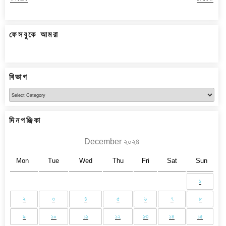
ফেসবুকে আমরা
বিভাগ
বিভাগ
দিনপঞ্জিকা
December ২০২৪
Mon
Tue
Wed
Thu
Fri
Sat
Sun
১
২
৩
৪
৫
৬
৭
৮
৯
১০
১১
১২
১৩
১৪
১৫