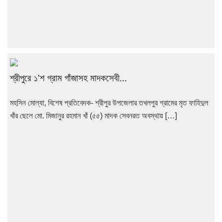
শ্রীপুরে ১’শ গ্রাম গাঁজাসহ মাদকসেবী...
মহসিন মোল্যা, বিশেষ প্রতিবেদক- শ্রীপুর উপজেলার তখলপুর গ্রামের মৃত ফাহিদুল
খাঁর ছেলে মো. মিজানুর রহমান খাঁ (৫৫) মাদক সেবনরত অবস্থায় […]