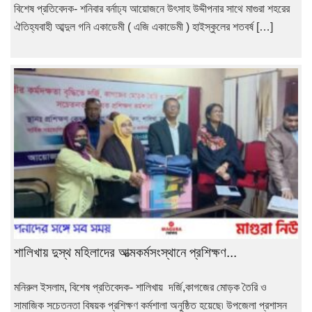
বিশেষ প্রতিবেদক- শনিবার বর্নাঢ্য আয়োজনে উৎসাহ উদ্দীপনার সাথে মাগুরা শহরের
ঐতিহ্যবাহী আব্দুল গনি একাডেমী ( এজি একাডেমী ) হাইস্কুলের শতবর্ষ […]
শালিখায় দুস্থ মহিলাদের আত্মকর্মসংস্থানে প্রশিক্ষণ...
মনিরুল ইসলাম, বিশেষ প্রতিবেদক- শালিখায় দর্জি,কাগজের মোড়ক তৈরি ও
সামাজিক সচেতনতা বিষয়ক প্রশিক্ষণ কর্মশালা অনুষ্ঠিত হয়েছে৷ উপজেলা প্রশাসন