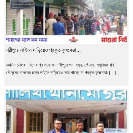
শ্রীপুরে লাইনে দাড়িয়েও প্রকৃত কৃষকেরা...
মহসিন মোল্যা, বিশেষ প্রতিবেদক- শ্রীপুরে গম, রসুন, পেঁয়াজ, মসুরিসহ রবি
মৌসুমের ফসলের জন্য লাইনে দাড়িয়েও সার পাচ্ছে না প্রকৃত কৃষকেরা৷ […]