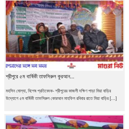
শ্রীপুরে ৫ম বার্ষিকী তাফসিরুল কুরআন...
মহসিন মোল্যা, বিশেষ প্রতিবেদক- শ্রীপুরের কাজলী দক্ষিণ পাড়া মিয়া বাড়ির
উদ্যোগে ৫ম বার্ষিকী তাফসিরুল কোরআন মাহফিল রবিবার রাতে মিয়া বাড়ির […]