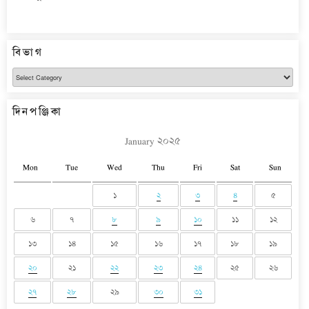
বিভাগ
বিভাগ
দিনপঞ্জিকা
January ২০২৫
Mon
Tue
Wed
Thu
Fri
Sat
Sun
১
২
৩
৪
৫
৬
৭
৮
৯
১০
১১
১২
১৩
১৪
১৫
১৬
১৭
১৮
১৯
২০
২১
২২
২৩
২৪
২৫
২৬
২৭
২৮
২৯
৩০
৩১