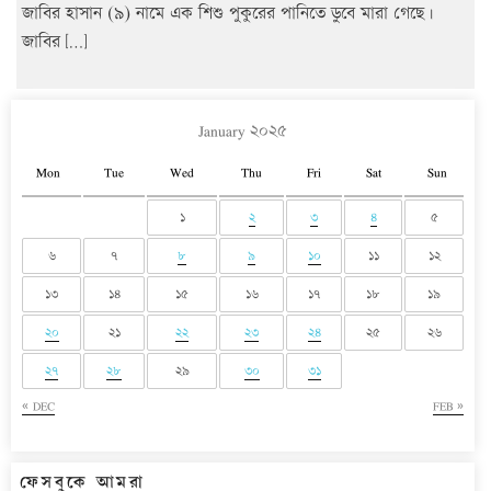
জাবির হাসান (৯) নামে এক শিশু পুকুরের পানিতে ডুবে মারা গেছে।
জাবির […]
January ২০২৫
Mon
Tue
Wed
Thu
Fri
Sat
Sun
১
২
৩
৪
৫
৬
৭
৮
৯
১০
১১
১২
১৩
১৪
১৫
১৬
১৭
১৮
১৯
২০
২১
২২
২৩
২৪
২৫
২৬
২৭
২৮
২৯
৩০
৩১
« DEC
FEB »
ফেসবুকে আমরা