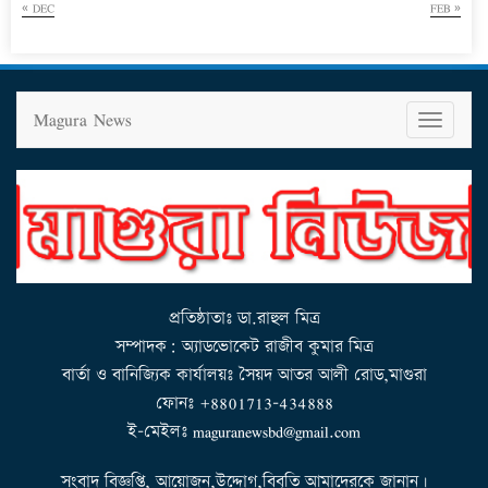
« DEC
FEB »
Magura News
T
o
g
g
l
e
n
a
v
i
g
a
t
i
o
n
প্রতিষ্ঠাতাঃ ডা.রাহুল মিত্র
সম্পাদক: অ্যাডভোকেট রাজীব কুমার মিত্র
বার্তা ও বানিজ্যিক কার্যালয়ঃ সৈয়দ আতর আলী রোড,মাগুরা
ফোনঃ +8801713-434888
ই-মেইলঃ maguranewsbd@gmail.com
সংবাদ বিজ্ঞপ্তি, আয়োজন,উদ্দোগ,বিবৃতি আমাদেরকে জানান।