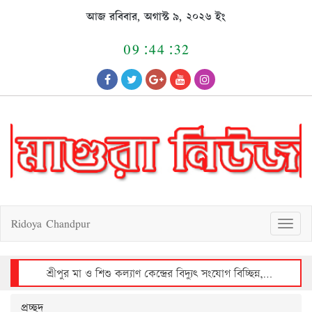
Skip
আজ রবিবার, অগাস্ট ৯, ২০২৬ ইং
to
content
09:44:32
Ridoya Chandpur
T
o
g
g
l
e
n
a
v
শ্রীপুর মা ও শিশু কল্যাণ কেন্দ্রের বিদ্যুৎ সংযোগ বিচ্ছিন্ন, রোগীদের দুর্ভোগ
i
g
a
t
i
o
n
প্রচ্ছদ