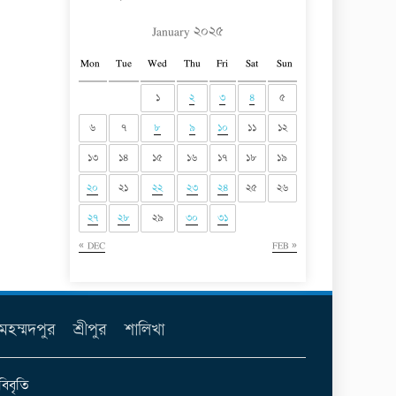
January ২০২৫
Mon
Tue
Wed
Thu
Fri
Sat
Sun
১
২
৩
৪
৫
৬
৭
৮
৯
১০
১১
১২
১৩
১৪
১৫
১৬
১৭
১৮
১৯
২০
২১
২২
২৩
২৪
২৫
২৬
২৭
২৮
২৯
৩০
৩১
« DEC
FEB »
মহম্মদপুর
শ্রীপুর
শালিখা
বিবৃতি