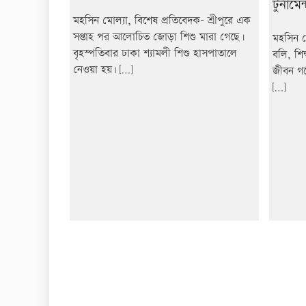
টুর্নামেন
মহসিন মোল্যা, বিশেষ প্রতিবেদক- শ্রীপুরে এক
সপ্তাহ পর আলোচিত জোড়া শিশু মারা গেছে।
মহসিন ম
বৃহস্পতিবার ঢাকা শ্যামলী শিশু হাসপাতালে
বলি, শিক
নেওয়া হয়৷ […]
জীবন গড
[…]