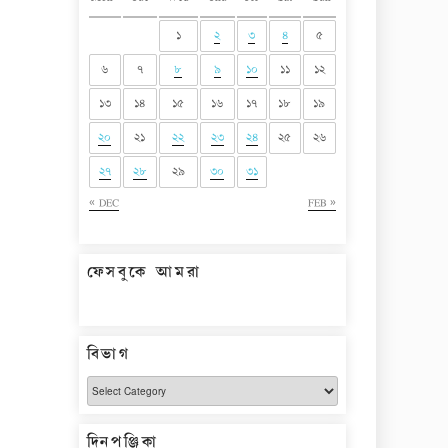
১
২
৩
৪
৫
৬
৭
৮
৯
১০
১১
১২
১৩
১৪
১৫
১৬
১৭
১৮
১৯
২০
২১
২২
২৩
২৪
২৫
২৬
২৭
২৮
২৯
৩০
৩১
« DEC
FEB »
ফেসবুকে আমরা
বিভাগ
বিভাগ
দিনপঞ্জিকা