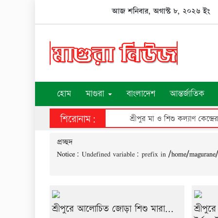
Skip
আজ শনিবার, অগাস্ট ৮, ২০২৬ ইং
to
content
হোম
মাগুরা
বাংলাদেশ
আন্তর্জাতিক
শিরোনাম:
শ্রীপুর মা ও শিশু কল্যাণ কেন্দ্রে
প্রচ্ছদ
Notice
: Undefined variable: prefix in
/home/magurane/
শ্রীপুরে আলোচিত জোড়া শিশু মারা...
শ্রীপুর