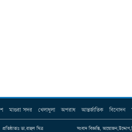
েশ
মাগুরা সদর
খেলাধুলা
অপরাধ
আন্তর্জাতিক
বিনোদন
প্রতিষ্ঠাতাঃ ডা.রাহুল মিত্র
সংবাদ বিজ্ঞপ্তি, আয়োজন,উদ্দোগ,