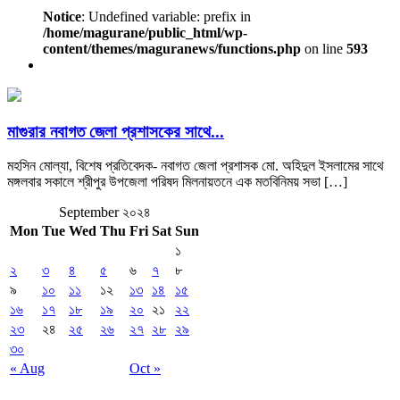
Notice
: Undefined variable: prefix in
/home/magurane/public_html/wp-
content/themes/maguranews/functions.php
on line
593
মাগুরার নবাগত জেলা প্রশাসকের সাথে...
মহসিন মোল্যা, বিশেষ প্রতিবেদক- নবাগত জেলা প্রশাসক মো. অহিদুল ইসলামের সাথে
মঙ্গলবার সকালে শ্রীপুর উপজেলা পরিষদ মিলনায়তনে এক মতবিনিময় সভা […]
September ২০২৪
Mon
Tue
Wed
Thu
Fri
Sat
Sun
১
২
৩
৪
৫
৬
৭
৮
৯
১০
১১
১২
১৩
১৪
১৫
১৬
১৭
১৮
১৯
২০
২১
২২
২৩
২৪
২৫
২৬
২৭
২৮
২৯
৩০
« Aug
Oct »