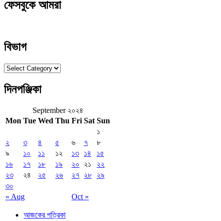
ফেসবুকে আমরা
বিভাগ
বিভাগ
দিনপঞ্জিকা
September ২০২৪
Mon
Tue
Wed
Thu
Fri
Sat
Sun
১
২
৩
৪
৫
৬
৭
৮
৯
১০
১১
১২
১৩
১৪
১৫
১৬
১৭
১৮
১৯
২০
২১
২২
২৩
২৪
২৫
২৬
২৭
২৮
২৯
৩০
« Aug
Oct »
আজকের পত্রিকা