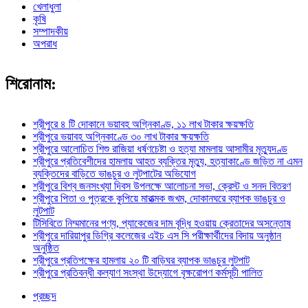
খেলাধুলা
কৃষি
সম্পাদকীয়
অপরাধ
শিরোনাম:
শ্রীপুরে ৪ টি দোকানে ভয়াবহ অগ্নিকাণ্ড, ১১ লাখ টাকার ক্ষয়ক্ষতি
শ্রীপুরে ভয়াবহ অগ্নিকাণ্ডে ৩০ লাখ টাকার ক্ষয়ক্ষতি
শ্রীপুরে আলোচিত শিশু রাজিয়া ধর্ষণচেষ্টা ও হত্যা মামলায় আসামীর মৃত্যুদণ্ড
শ্রীপুরে প্রতিবেশীদের হামলায় আহত ব্যক্তির মৃত্যু, হত্যাকাণ্ডে জড়িত না এমন
ব্যক্তিদের বাড়িতে ভাঙচুর ও লুটপাটের অভিযোগ
শ্রীপুরে বিশ্ব জনসংখ্যা দিবস উপলক্ষে আলোচনা সভা, ক্রেস্ট ও সনদ বিতরণ
শ্রীপুরে পিতা ও পুত্রকে কুপিয়ে মারাত্মক জখম, দোকানঘরে ব্যাপক ভাঙচুর ও
লুটপাট
টিসিবিতে নিম্মমানের পণ্য, প্যাকেজের দাম বৃদ্ধি হওয়ায় ক্রেতাদের অসন্তোষ
শ্রীপুরে দারিয়াপুর ডিগ্রি কলেজের এইচ এস সি পরীক্ষার্থীদের বিদায় অনুষ্ঠান
অনুষ্ঠিত
শ্রীপুরে প্রতিপক্ষের হামলায় ২০ টি বাড়িঘর ব্যাপক ভাঙচুর লুটপাট
শ্রীপুরে প্রতিবন্ধী কল্যাণ সংস্থা উদ্যোগে বৃক্ষরোপণ কর্মসূচী পালিত
প্রচ্ছদ