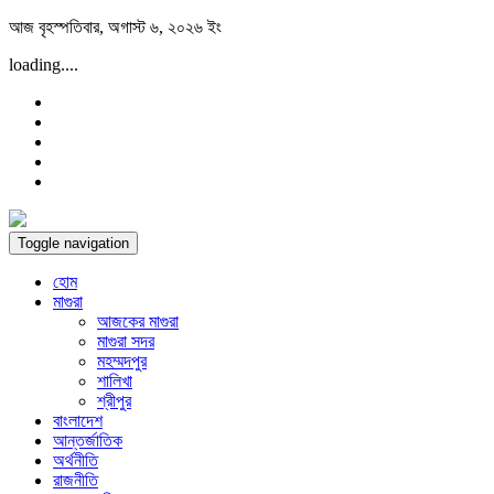
Skip
আজ বৃহস্পতিবার, অগাস্ট ৬, ২০২৬ ইং
to
loading....
content
Toggle navigation
হোম
মাগুরা
আজকের মাগুরা
মাগুরা সদর
মহম্মদপুর
শালিখা
শ্রীপুর
বাংলাদেশ
আন্তর্জাতিক
অর্থনীতি
রাজনীতি