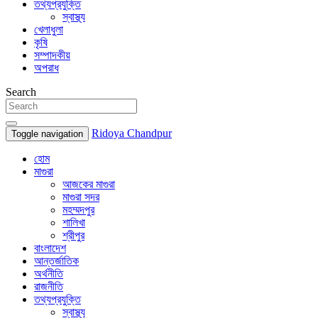
তথ্যপ্রযুক্তি
স্বাস্থ্য
খেলাধুলা
কৃষি
সম্পাদকীয়
অপরাধ
Search
Ridoya Chandpur
Toggle navigation
হোম
মাগুরা
আজকের মাগুরা
মাগুরা সদর
মহম্মদপুর
শালিখা
শ্রীপুর
বাংলাদেশ
আন্তর্জাতিক
অর্থনীতি
রাজনীতি
তথ্যপ্রযুক্তি
স্বাস্থ্য