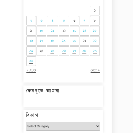
১
২
৩
৪
৫
৬
৭
৮
৯
১০
১১
১২
১৩
১৪
১৫
১৬
১৭
১৮
১৯
২০
২১
২২
২৩
২৪
২৫
২৬
২৭
২৮
২৯
৩০
« AUG
OCT »
ফেসবুকে আমরা
বিভাগ
বিভাগ