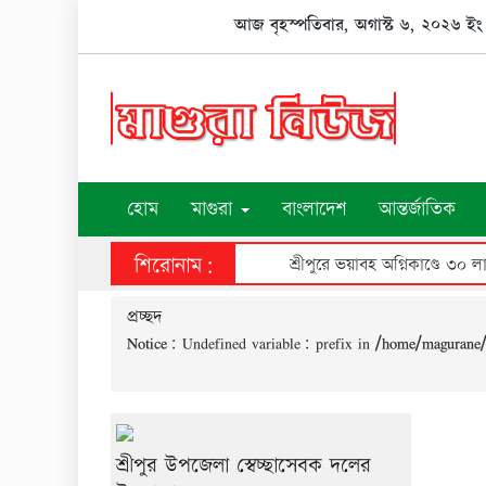
Skip
আজ বৃহস্পতিবার, অগাস্ট ৬, ২০২৬ ইং
to
content
হোম
মাগুরা
বাংলাদেশ
আন্তর্জাতিক
শিরোনাম:
শ্রীপুরে ভয়াবহ অগ্নিকাণ্ডে ৩০ ল
প্রচ্ছদ
Notice
: Undefined variable: prefix in
/home/magurane/
শ্রীপুর উপজেলা স্বেচ্ছাসেবক দলের