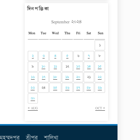
দিনপঞ্জিকা
September ২০২৪
Mon
Tue
Wed
Thu
Fri
Sat
Sun
১
২
৩
৪
৫
৬
৭
৮
৯
১০
১১
১২
১৩
১৪
১৫
১৬
১৭
১৮
১৯
২০
২১
২২
২৩
২৪
২৫
২৬
২৭
২৮
২৯
৩০
« AUG
OCT »
মহম্মদপুর
শ্রীপুর
শালিখা