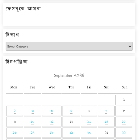
ফেসবুকে আমরা
বিভাগ
বিভাগ
দিনপঞ্জিকা
September ২০২৪
Mon
Tue
Wed
Thu
Fri
Sat
Sun
১
২
৩
৪
৫
৬
৭
৮
৯
১০
১১
১২
১৩
১৪
১৫
১৬
১৭
১৮
১৯
২০
২১
২২