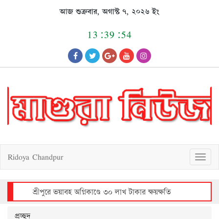
Skip
আজ শুক্রবার, অগাস্ট ৭, ২০২৬ ইং
to
content
13:39:54
Ridoya Chandpur
T
o
g
g
l
e
n
a
v
শ্রীপুরে ভয়াবহ অগ্নিকাণ্ডে ৩০ লাখ টাকার ক্ষয়ক্ষতি
i
g
a
t
i
o
n
প্রচ্ছদ