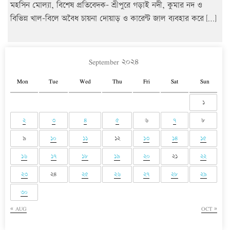
মহসিন মোল্যা, বিশেষ প্রতিবেদক- শ্রীপুরে গড়াই নদী, কুমার নদ ও
বিভিন্ন খাল-বিলে অবৈধ চায়না দোয়াড় ও কারেন্ট জাল ব্যবহার করে […]
September ২০২৪
Mon
Tue
Wed
Thu
Fri
Sat
Sun
১
২
৩
৪
৫
৬
৭
৮
৯
১০
১১
১২
১৩
১৪
১৫
১৬
১৭
১৮
১৯
২০
২১
২২
২৩
২৪
২৫
২৬
২৭
২৮
২৯
৩০
« AUG
OCT »