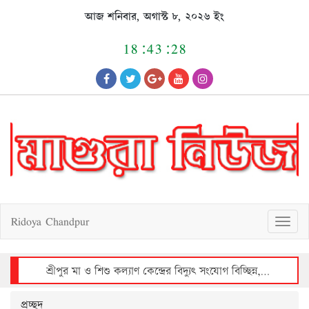
Skip
আজ শনিবার, অগাস্ট ৮, ২০২৬ ইং
to
content
18:43:28
Ridoya Chandpur
T
o
g
g
l
e
n
a
v
শ্রীপুর মা ও শিশু কল্যাণ কেন্দ্রের বিদ্যুৎ সংযোগ বিচ্ছিন্ন, রোগীদের দুর্ভোগ
i
g
a
t
i
o
n
প্রচ্ছদ