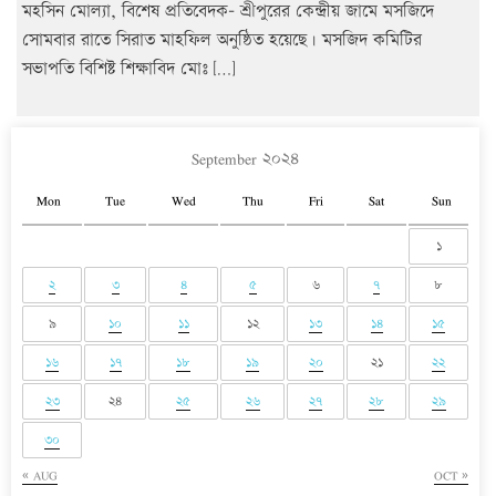
মহসিন মোল্যা, বিশেষ প্রতিবেদক- শ্রীপুরের কেন্দ্রীয় জামে মসজিদে
সোমবার রাতে সিরাত মাহফিল অনুষ্ঠিত হয়েছে। মসজিদ কমিটির
সভাপতি বিশিষ্ট শিক্ষাবিদ মোঃ […]
September ২০২৪
Mon
Tue
Wed
Thu
Fri
Sat
Sun
১
২
৩
৪
৫
৬
৭
৮
৯
১০
১১
১২
১৩
১৪
১৫
১৬
১৭
১৮
১৯
২০
২১
২২
২৩
২৪
২৫
২৬
২৭
২৮
২৯
৩০
« AUG
OCT »