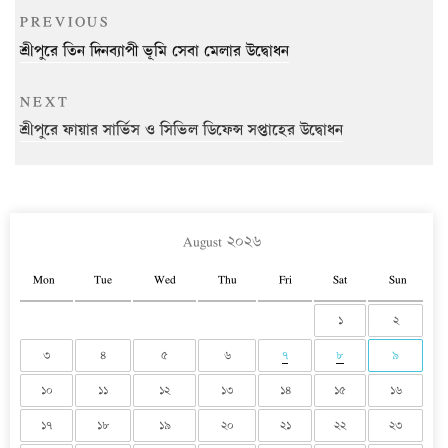
Post
Previous
PREVIOUS
navigation
Post
শ্রীপুরে তিন দিনব্যাপী ভূমি সেবা মেলার উদ্বোধন
Next
NEXT
Post
শ্রীপুরে ফায়ার সার্ভিস ও সিভিল ডিফেন্স সপ্তাহের উদ্বোধন
August ২০২৬
Mon
Tue
Wed
Thu
Fri
Sat
Sun
১
২
৩
৪
৫
৬
৭
৮
৯
১০
১১
১২
১৩
১৪
১৫
১৬
১৭
১৮
১৯
২০
২১
২২
২৩