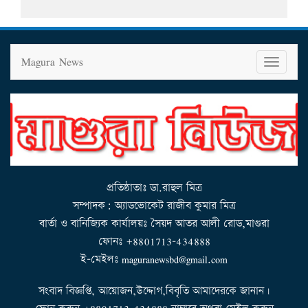
Magura News
T
o
g
g
l
e
n
a
v
i
g
a
t
i
o
n
প্রতিষ্ঠাতাঃ ডা.রাহুল মিত্র
সম্পাদক: অ্যাডভোকেট রাজীব কুমার মিত্র
বার্তা ও বানিজ্যিক কার্যালয়ঃ সৈয়দ আতর আলী রোড,মাগুরা
ফোনঃ +8801713-434888
ই-মেইলঃ maguranewsbd@gmail.com
সংবাদ বিজ্ঞপ্তি, আয়োজন,উদ্দোগ,বিবৃতি আমাদেরকে জানান।