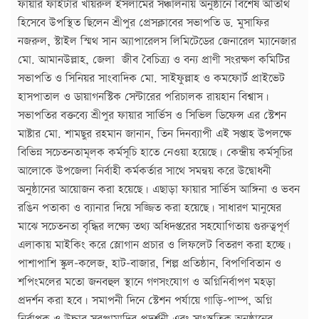
ফায়ার ফাইটার খায়রুল ইসলামের সঞ্চালনায় অনুষ্ঠানে বিশেষ অতিথি
হিসেবে উপস্থিত ছিলেন শ্রীপুর প্রেসক্লাবের সভাপতি ড. মুসাফির
নজরুল, স্টাইল স্মিথ সান অ্যাপারেলস লিমিটেডের জেনারেল ম্যানেজার
মো. আমানউল্লাহ, জেলা জীব বৈচিত্র্য ও বন্য প্রাণী সংরক্ষণ কমিটির
সভাপতি ও সিনিয়র সাংবাদিক মো. সাইফুল্লাহ ও কমফোর্ট প্রাইভেট
হাসপাতাল ও ডায়াগনস্টিক সেন্টারের পরিচালক রায়হান বিশ্বাস।
সভাপতির বক্তব্যে শ্রীপুর ফায়ার সার্ভিস ও সিভিল ডিফেন্স এর স্টেশন
মাষ্টার মো. শামছুর রহমান জানান, তিন দিনব্যাপী এই সপ্তাহ উপলক্ষে
বিভিন্ন সচেতনতামূলক কর্মসূচি হাতে নেওয়া হয়েছে। কেন্দ্রীয় কর্মসূচির
আলোকে উপজেলা নির্বাহী কর্মকর্তার সাথে সমন্বয় করে উদ্বোধনী
অনুষ্ঠানের আয়োজন করা হয়েছে। এছাড়া ফায়ার সার্ভিস আঙ্গিনা ও ভবন
রঙিন পতাকা ও ব্যানার দিয়ে সজ্জিত করা হয়েছে। সাধারণ মানুষের
মাঝে সচেতনতা বৃদ্ধির লক্ষ্যে তথ্য অধিদপ্তরের সহযোগিতায় গুরুত্বপূর্ণ
এলাকায় মাইকিং করে স্লোগান প্রচার ও লিফলেট বিতরণ করা হচ্ছে।
পাশাপাশি স্কুল-কলেজ, হাট-বাজার, শিল্প প্রতিষ্ঠান, বিপণিবিতান ও
শপিংমলের মতো জনবহুল স্থানে গণসংযোগ ও অগ্নিনির্বাপণ মহড়া
প্রদর্শন করা হবে। সমাপনী দিনে স্টেশন পর্যায়ে গাড়ি-পাম্প, অগ্নি