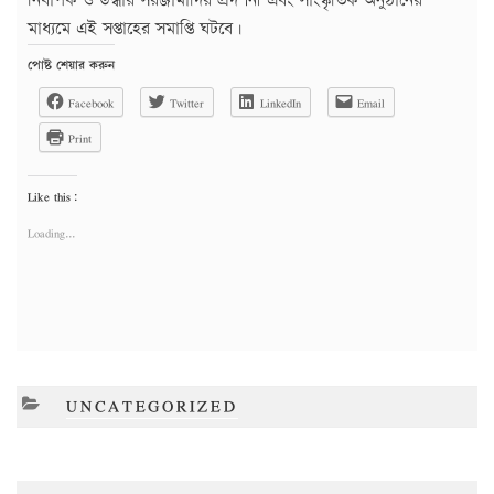
নির্বাপক ও উদ্ধার সরঞ্জামাদির প্রদর্শনী এবং সাংস্কৃতিক অনুষ্ঠানের
মাধ্যমে এই সপ্তাহের সমাপ্তি ঘটবে।
পোষ্ট শেয়ার করুন
Facebook
Twitter
LinkedIn
Email
Print
Like this:
Loading...
CATEGORIES
UNCATEGORIZED