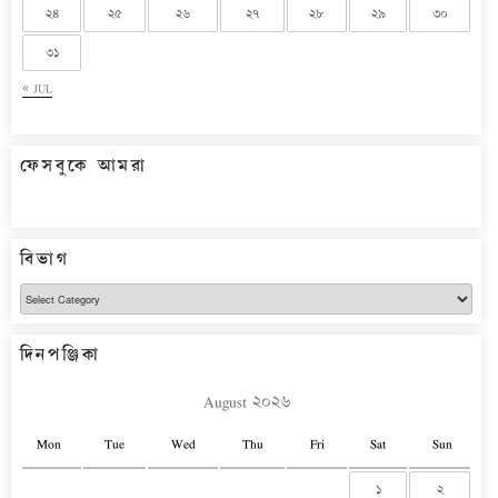
২৪
২৫
২৬
২৭
২৮
২৯
৩০
৩১
« JUL
ফেসবুকে আমরা
বিভাগ
বিভাগ
দিনপঞ্জিকা
August ২০২৬
Mon
Tue
Wed
Thu
Fri
Sat
Sun
১
২