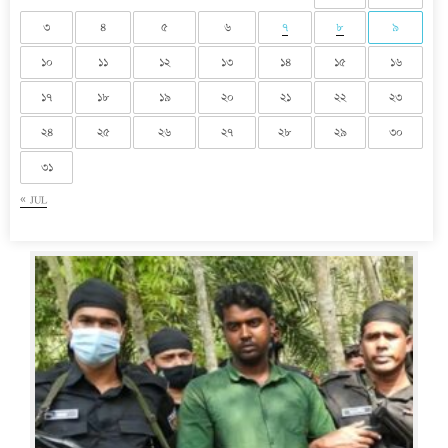
৩
৪
৫
৬
৭
৮
৯
১০
১১
১২
১৩
১৪
১৫
১৬
১৭
১৮
১৯
২০
২১
২২
২৩
২৪
২৫
২৬
২৭
২৮
২৯
৩০
৩১
« JUL