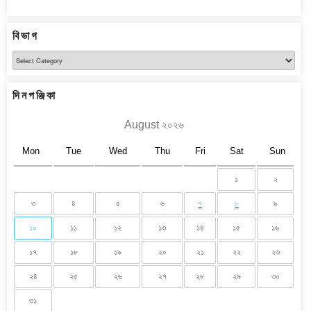
বিভাগ
বিভাগ
দিনপঞ্জিকা
August ২০২৬
Mon
Tue
Wed
Thu
Fri
Sat
Sun
১
২
৩
৪
৫
৬
৭
৮
৯
১০
১১
১২
১৩
১৪
১৫
১৬
১৭
১৮
১৯
২০
২১
২২
২৩
২৪
২৫
২৬
২৭
২৮
২৯
৩০
৩১