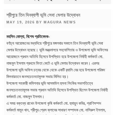
শ্রীপুরে তিন দিনব্যাপী ভূমি সেবা মেলার উদ্বোধন
POSTED
MAY 19, 2026
BY
MAGURA NEWS
ON
মহসিন মোল্যা, বিশেষ প্রতিবেদক-
বর্ণাঢ্য আয়োজনের মধ্যদিয়ে শ্রীপুরে মঙ্গলবার সকালে তিন দিনব্যাপী ভূমি সেবা
মেলার উদ্বোধন হয়েছে। ভূমি মন্ত্রনালয়ে সহযোগিতায় ও উপজেলা ভূমি অফিসের
আয়োজনে প্রধান অতিথি হিসেবে উপস্থিত হয়ে উপজেলা নির্বাহী কর্মকর্তা মো.
নাজমুল ইসলাম প্রথমে ফিতা কেটে এ ভূমি মেলার উদ্বোধন করেন। এরপর
উপজেলা ভূমি অফিস চত্বর থেকে থেকে একটি র‍্যালি বের হয়ে উপজেলা পরিষদ
মিলনায়তনে জনসচেতনতামূলক সভায় মিলিত হয়।
উপজেলা সহকারী কমিশনার ভূমি আসমাউল হুসনা পিংকির সভাপতিত্বে
জনসচেতনতামূলক সভায় প্রধান অতিথি হিসেবে উপস্থিত ছিলেন উপজেলা নির্বাহী
কর্মকর্তা মো. নাজমুল ইসলাম।
এ সময় বক্তব্য রাখেন উপজেলা কৃষি কর্মকর্তা মো. হুমায়ুন কবির, প্রাণিসম্পদ
কর্মকর্তা মামুন খান, শ্রীপুর প্রেস ক্লাবের সাধারণ সম্পাদক মো. নাসিরুল ইসলাম,