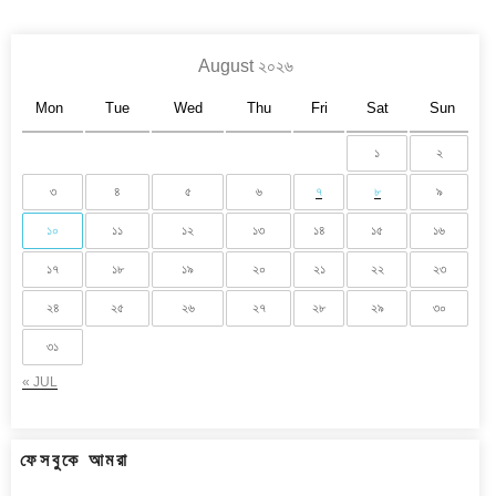
August ২০২৬
Mon
Tue
Wed
Thu
Fri
Sat
Sun
১
২
৩
৪
৫
৬
৭
৮
৯
১০
১১
১২
১৩
১৪
১৫
১৬
১৭
১৮
১৯
২০
২১
২২
২৩
২৪
২৫
২৬
২৭
২৮
২৯
৩০
৩১
« JUL
ফেসবুকে আমরা