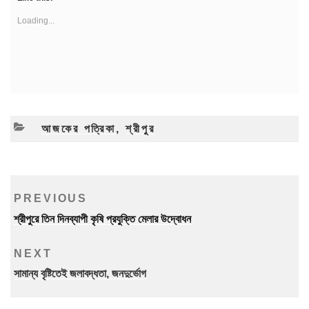
Loading...
CATEGORIES
আজকের পত্রিকা
,
শ্রীপুর
Post
Previous
PREVIOUS
navigation
Post
শ্রীপুরে তিন দিনব্যাপী কৃষি প্রযুক্তি মেলার উদ্বোধন
Next
NEXT
Post
সামান্য বৃষ্টিতেই জলাবদ্ধতা, জনদুর্ভোগ