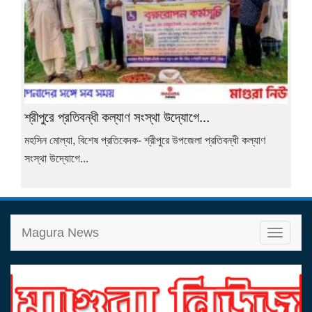
শ্রীপুরে প্রতিবন্ধী কল্যাণ সংস্থা উদ্যোগে...
মহসিন মোল্যা, বিশেষ প্রতিবেদক- শ্রীপুরে উপজেলা প্রতিবন্ধী কল্যাণ
সংস্থা উদ্যোগে...
Magura News
T
o
g
g
l
e
n
a
v
i
g
a
t
i
o