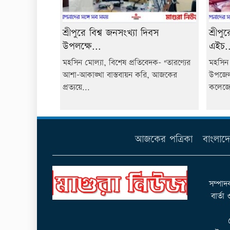
শ্রীপুরে বিশ্ব জনসংখ্যা দিবস
শ্রীপ
উপলক্ষে...
এইচ..
মহসিন মোল্যা, বিশেষ প্রতিবেদক- "তারণ্যের
মহসিন 
আশা-আকাঙ্খা বাস্তবায়ন করি, আজকের
উপজেলা
প্রত্যয়ে...
কলেজে
আজকের পত্রিকা
বাংলাদ
সম্পাদ
বার্তা