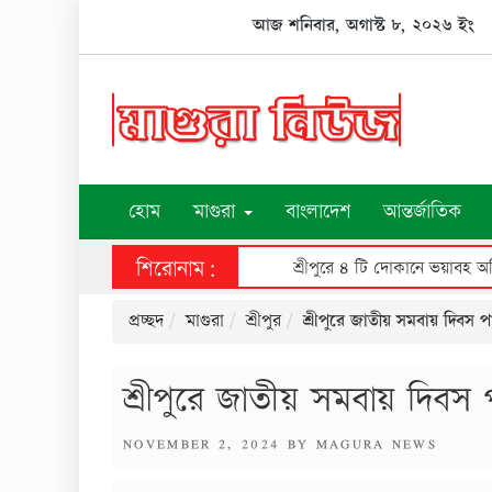
Skip
আজ শনিবার, অগাস্ট ৮, ২০২৬ ইং
to
content
হোম
মাগুরা
বাংলাদেশ
আন্তর্জাতিক
শিরোনাম:
শ্রীপুরে ৪ টি দোকানে ভয়াবহ অগ্
প্রচ্ছদ
মাগুরা
শ্রীপুর
শ্রীপুরে জাতীয় সমবায় দিবস 
শ্রীপুরে জাতীয় সমবায় দিবস
POSTED
NOVEMBER 2, 2024
BY
MAGURA NEWS
ON