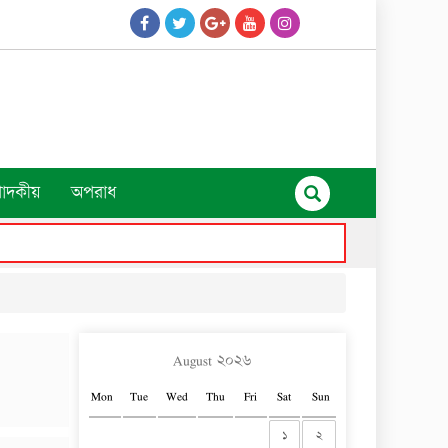
পাদকীয়
অপরাধ
August ২০২৬
Mon
Tue
Wed
Thu
Fri
Sat
Sun
১
২