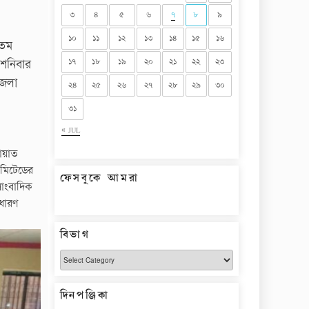
৩
৪
৫
৬
৭
৮
৯
১০
১১
১২
১৩
১৪
১৫
১৬
 তম
১৭
১৮
১৯
২০
২১
২২
২৩
শনিবার
জেলা
২৪
২৫
২৬
২৭
২৮
২৯
৩০
৩১
« JUL
ায়াত
িমিটেডের
ফেসবুকে আমরা
সাংবাদিক
াধারণ
বিভাগ
বিভাগ
দিনপঞ্জিকা