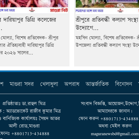
ুরে দারিয়াপুর ডিগ্রি কলেজের
শ্রীপুরে প্রতিবন্ধী কল্যাণ সংস্থা
.
উদ্যোগে...
মোল্যা, বিশেষ প্রতিবেদক- শ্রীপুর
মহসিন মোল্যা, বিশেষ প্রতিবেদক- শ্র
র ঐতিহ্যবাহী দারিয়াপুর ডিগ্রি
উপজেলা প্রতিবন্ধী কল্যাণ সংস্থা উদ্
র ২০২৬ সালের...
েশ
মাগুরা সদর
খেলাধুলা
অপরাধ
আন্তর্জাতিক
বিনোদন
প্রতিষ্ঠাতাঃ ডা.রাহুল মিত্র
সংবাদ বিজ্ঞপ্তি, আয়োজন,উদ্দোগ,
ক: অ্যাডভোকেট রাজীব কুমার মিত্র
আমাদেরকে জানান।
 ও বানিজ্যিক কার্যালয়ঃ সৈয়দ আতর
ফোন করুন +8801713-434888 না
আলী রোড,মাগুরা
অথবা মেইল করুন
ফোনঃ +8801713-434888
maguranewsbd@gmail.com