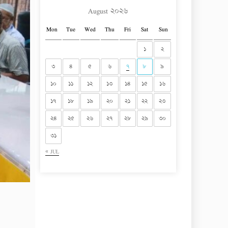
August ২০২৬
Mon
Tue
Wed
Thu
Fri
Sat
Sun
১
২
৩
৪
৫
৬
৭
৮
৯
১০
১১
১২
১৩
১৪
১৫
১৬
১৭
১৮
১৯
২০
২১
২২
২৩
২৪
২৫
২৬
২৭
২৮
২৯
৩০
৩১
« JUL