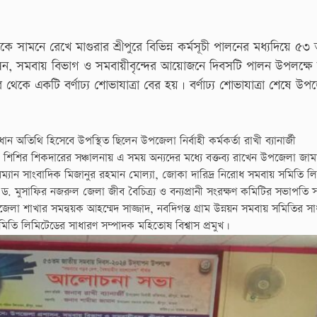
ে সামনে রেখে মাগুরার শ্রীপুরে বিভিন্ন কর্মসূচী পালনের মধ্যদিয়ে ৫৩
ন, সমবায় বিভাগ ও সমবায়ীবৃন্দের আয়োজনে দিবসটি পালন উপলক্ষে 
কে একটি বর্ণাঢ্য শোভাযাত্রা বের হয়। বর্ণাঢ্য শোভাযাত্রা শেষে উপ
ন অতিথি হিসেবে উপস্থিত ছিলেন উপজেলা নির্বাহী কর্মকর্তা রাখী ব্যানার্জী
 শিশির শিকদারের সঞ্চালনায় এ সময় অন্যদের মধ্যে বক্তব্য রাখেন উপজেলা জাম
যান সাংবাদিক মিজানুর রহমান মোল্যা, জোকা দারিদ্র নিরোধ সমবায় সমিতি ল
পতি ড. মুসাফির নজরুল জেলা জীব বৈচিত্র্য ও বন্যপ্রানী সংরক্ষণ কমিটির সভাপতি 
পজেলা শাখার সমন্বয়ক আহম্মেদ সাজ্জাদ, নবদিগন্ত গ্রাম উন্নয়ন সমবায় সমিতির স
মিতি লিমিটেডের সাধারণ সম্পাদক মহিতোষ বিশ্বাস প্রমুখ।