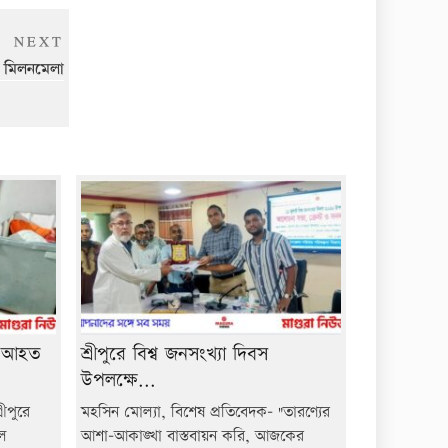
Next
NEXT
Post
র মিলনমেলা
য় আহত
শ্রীপুরে বিশ্ব জনসংখ্যা দিবস
উপলক্ষে...
ীপুরে
মহসিন মোল্যা, বিশেষ প্রতিবেদক- "তারণ্যের
ুল
আশা-আকাঙ্খা বাস্তবায়ন করি, আজকের