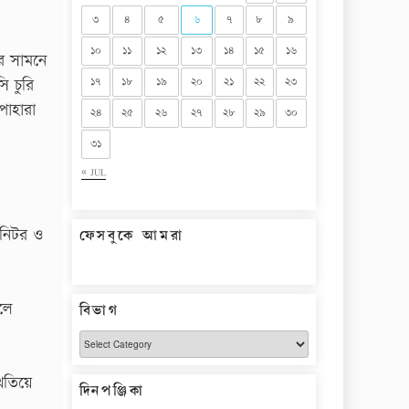
৩
৪
৫
৬
৭
৮
৯
১০
১১
১২
১৩
১৪
১৫
১৬
ের সামনে
১৭
১৮
১৯
২০
২১
২২
২৩
ি চুরি
পাহারা
২৪
২৫
২৬
২৭
২৮
২৯
৩০
৩১
« JUL
মনিটর ও
ফেসবুকে আমরা
লে
বিভাগ
বিভাগ
খতিয়ে
দিনপঞ্জিকা