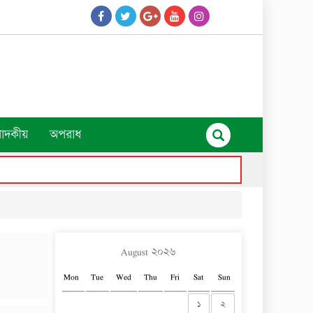
পাদকীয়
অপরাধ
August ২০২৬
Mon
Tue
Wed
Thu
Fri
Sat
Sun
১
২