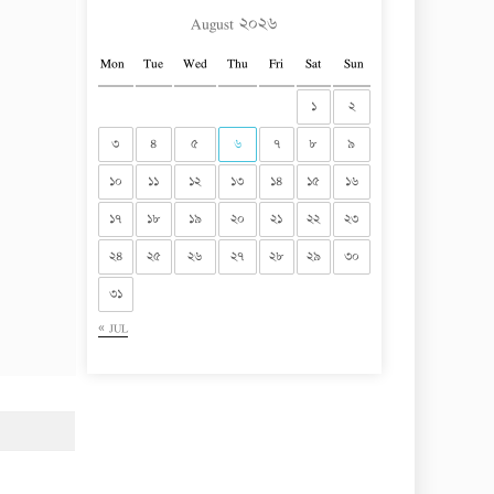
August ২০২৬
Mon
Tue
Wed
Thu
Fri
Sat
Sun
১
২
৩
৪
৫
৬
৭
৮
৯
১০
১১
১২
১৩
১৪
১৫
১৬
১৭
১৮
১৯
২০
২১
২২
২৩
২৪
২৫
২৬
২৭
২৮
২৯
৩০
৩১
« JUL