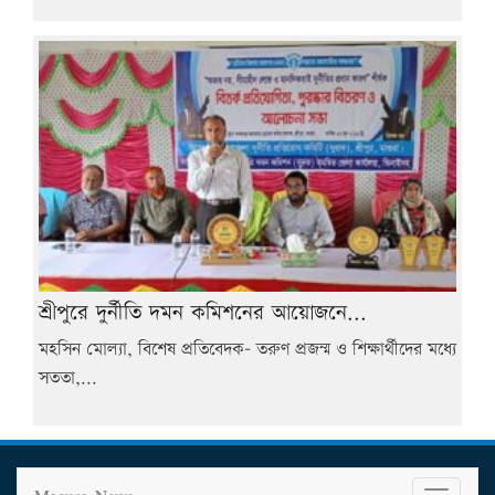
শ্রীপুরে দুর্নীতি দমন কমিশনের আয়োজনে...
মহসিন মোল্যা, বিশেষ প্রতিবেদক- তরুণ প্রজন্ম ও শিক্ষার্থীদের মধ্যে
সততা,...
T