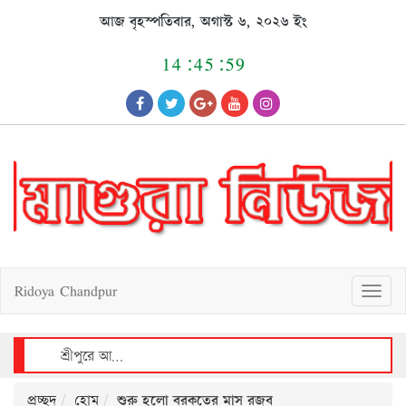
Skip
আজ বৃহস্পতিবার, অগাস্ট ৬, ২০২৬ ইং
to
content
14:46:00
Ridoya Chandpur
T
o
g
g
l
e
n
a
v
শ্রীপুরে আলোচিত শিশু রাজিয়া ধর্ষণচেষ্টা ও হত্যা মামলায় আসামীর মৃত্যুদণ্ড
i
g
a
t
i
o
n
প্রচ্ছদ
হোম
শুরু হলো বরকতের মাস রজব