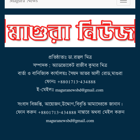
Magura News
o
g
g
l
e
n
a
v
i
g
a
t
i
o
n
প্রতিষ্ঠাতাঃ ডা.রাহুল মিত্র
সম্পাদক: অ্যাডভোকেট রাজীব কুমার মিত্র
বার্তা ও বানিজ্যিক কার্যালয়ঃ সৈয়দ আতর আলী রোড,মাগুরা
ফোনঃ +8801713-434888
ই-মেইলঃ maguranewsbd@gmail.com
সংবাদ বিজ্ঞপ্তি, আয়োজন,উদ্দোগ,বিবৃতি আমাদেরকে জানান।
ফোন করুন +8801713-434888 নাম্বারে অথবা মেইল করুন
maguranewsbd@gmail.com