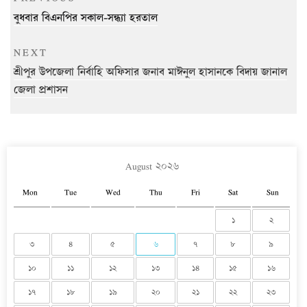
navigation
Post
বুধবার বিএনপির সকাল-সন্ধ্যা হরতাল
Next
NEXT
Post
শ্রীপুর উপজেলা নির্বাহি অফিসার জনাব মাঈনুল হাসানকে বিদায় জানাল
জেলা প্রশাসন
August ২০২৬
Mon
Tue
Wed
Thu
Fri
Sat
Sun
১
২
৩
৪
৫
৬
৭
৮
৯
১০
১১
১২
১৩
১৪
১৫
১৬
১৭
১৮
১৯
২০
২১
২২
২৩