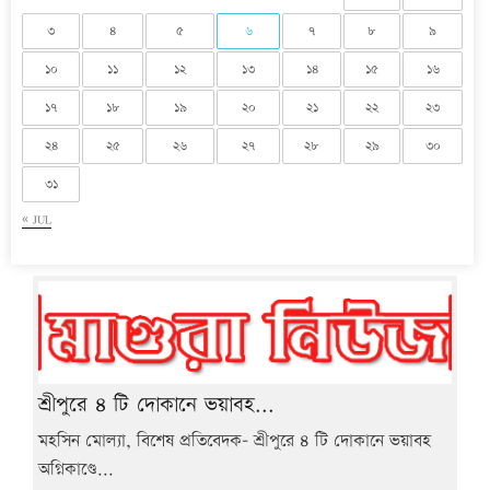
৩
৪
৫
৬
৭
৮
৯
১০
১১
১২
১৩
১৪
১৫
১৬
১৭
১৮
১৯
২০
২১
২২
২৩
২৪
২৫
২৬
২৭
২৮
২৯
৩০
৩১
« JUL
শ্রীপুরে ৪ টি দোকানে ভয়াবহ...
মহসিন মোল্যা, বিশেষ প্রতিবেদক- শ্রীপুরে ৪ টি দোকানে ভয়াবহ
অগ্নিকাণ্ডে...