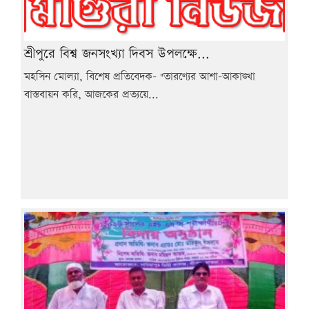
শ্রীপুরে বিশ্ব জনসংখ্যা দিবস উপলক্ষে...
মহসিন মোল্যা, বিশেষ প্রতিবেদক- "তারণ্যের আশা-আকাঙ্খা
বাস্তবায়ন করি, আজকের প্রত্যয়ে...