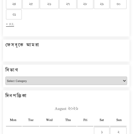
২৪
২৫
২৬
২৭
২৮
২৯
৩০
৩১
« JUL
ফেসবুকে আমরা
বিভাগ
বিভাগ
দিনপঞ্জিকা
August ২০২৬
Mon
Tue
Wed
Thu
Fri
Sat
Sun
১
২