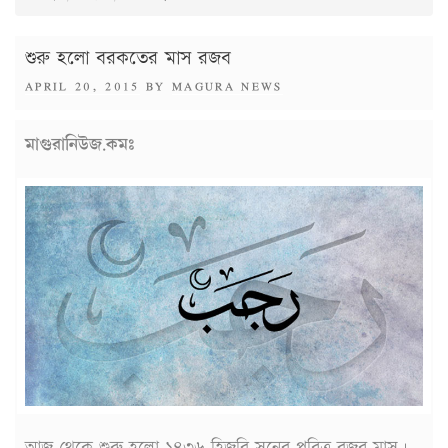
শুরু হলো বরকতের মাস রজব
POSTED
APRIL 20, 2015
BY
MAGURA NEWS
ON
মাগুরানিউজ.কমঃ
আজ থেকে শুরু হলো ১৪৩৬ হিজরি সনের পবিত্র রজব মাস।