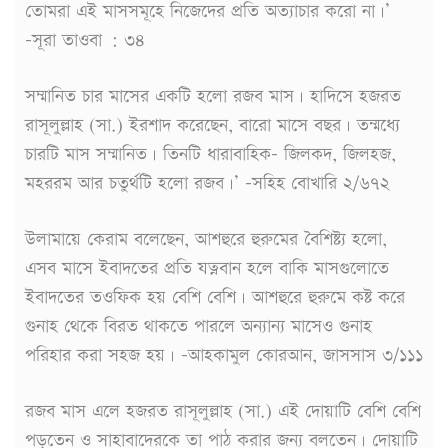
তোমরা এই মাসসমূহে নিজেদের প্রতি অত্যাচার করো না।’
-সূরা তাওবা : ৩৪
সম্মানিত চার মাসের একটি হলো রজব মাস। হাদিসে হজরত
রাসূলুল্লাহ (সা.) ইরশাদ করেছেন, বারো মাসে বছর। তন্মধ্যে
চারটি মাস সম্মানিত। তিনটি ধারাবাহিক- জিলকদ, জিলহজ,
মহররম আর চতুর্থটি হলো রজব।’ –সহিহ বোখারি ২/৬৭২
উলামায়ে কেরাম বলেছেন, আশহুরে হুরুমের বৈশিষ্ট্য হলো,
এসব মাসে ইবাদতের প্রতি যত্নবান হলে বাকি মাসগুলোতে
ইবাদতের তওফিক হয় বেশি বেশি। আশহুরে হুরুমে কষ্ট করে
গুনাহ থেকে বিরত থাকতে পারলে অন্যান্য মাসেও গুনাহ
পরিহার করা সহজ হয়। -আহকামুল কোরআন, জাসসাস ৩/১১১
রজব মাস এলে হজরত রাসূলুল্লাহ (সা.) এই দোয়াটি বেশি বেশি
পড়তেন ও সাহাবাদেরকে তা পাঠ করার জন্য বলতেন। দোয়াটি