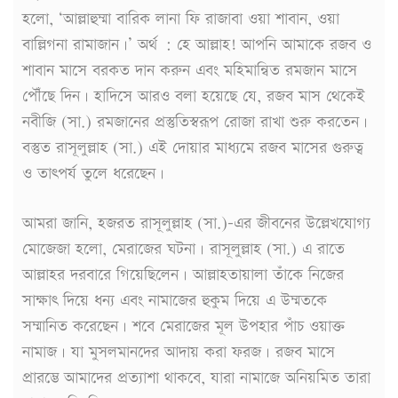
হলো, ‘আল্লাহুম্মা বারিক লানা ফি রাজাবা ওয়া শাবান, ওয়া
বাল্লিগনা রামাজান।’ অর্থ : হে আল্লাহ! আপনি আমাকে রজব ও
শাবান মাসে বরকত দান করুন এবং মহিমান্বিত রমজান মাসে
পৌঁছে দিন। হাদিসে আরও বলা হয়েছে যে, রজব মাস থেকেই
নবীজি (সা.) রমজানের প্রস্তুতিস্বরূপ রোজা রাখা শুরু করতেন।
বস্তুত রাসূলুল্লাহ (সা.) এই দোয়ার মাধ্যমে রজব মাসের গুরুত্ব
ও তাৎপর্য তুলে ধরেছেন।
আমরা জানি, হজরত রাসূলুল্লাহ (সা.)-এর জীবনের উল্লেখযোগ্য
মোজেজা হলো, মেরাজের ঘটনা। রাসূলুল্লাহ (সা.) এ রাতে
আল্লাহর দরবারে গিয়েছিলেন। আল্লাহতায়ালা তাঁকে নিজের
সাক্ষাৎ দিয়ে ধন্য এবং নামাজের হুকুম দিয়ে এ উম্মতকে
সম্মানিত করেছেন। শবে মেরাজের মূল উপহার পাঁচ ওয়াক্ত
নামাজ। যা মুসলমানদের আদায় করা ফরজ। রজব মাসে
প্রারম্ভে আমাদের প্রত্যাশা থাকবে, যারা নামাজে অনিয়মিত তারা