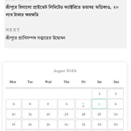
navigation
Post
শ্রীপুরে রিগালো প্রাইভেট লিমিটেড ফ্যাক্টরিতে ভয়াবহ অগ্নিকাণ্ড, ২০
লাখ টাকার ক্ষয়ক্ষতি
Next
NEXT
Post
শ্রীপুরে প্রাণিসম্পদ সপ্তাহের উদ্বোধন
August ২০২৬
Mon
Tue
Wed
Thu
Fri
Sat
Sun
১
২
৩
৪
৫
৬
৭
৮
৯
১০
১১
১২
১৩
১৪
১৫
১৬
১৭
১৮
১৯
২০
২১
২২
২৩