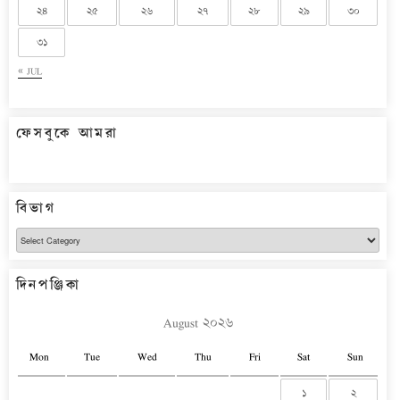
২৪
২৫
২৬
২৭
২৮
২৯
৩০
৩১
« JUL
ফেসবুকে আমরা
বিভাগ
বিভাগ
দিনপঞ্জিকা
August ২০২৬
Mon
Tue
Wed
Thu
Fri
Sat
Sun
১
২