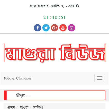
Skip
আজ শুক্রবার, অগাস্ট ৭, ২০২৬ ইং
to
content
21:40:51
Ridoya Chandpur
T
o
g
g
l
e
n
a
v
শ্রীপুরে বিশ্ব জনসংখ্যা দিবস উপলক্ষে আলোচনা সভা, ক্রেস্ট ও সনদ বিতরণ
i
g
a
t
i
o
n
প্রচ্ছদ
মাগুরা
শালিখা