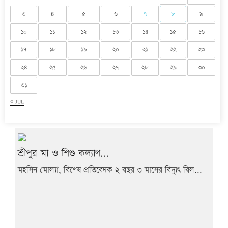
৩
৪
৫
৬
৭
৮
৯
১০
১১
১২
১৩
১৪
১৫
১৬
১৭
১৮
১৯
২০
২১
২২
২৩
২৪
২৫
২৬
২৭
২৮
২৯
৩০
৩১
« JUL
শ্রীপুর মা ও শিশু কল্যাণ...
মহসিন মোল্যা, বিশেষ প্রতিবেদক ২ বছর ৩ মাসের বিদ্যুৎ বিল...