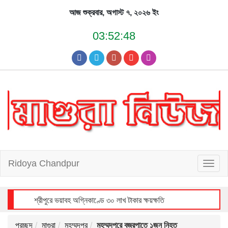
Skip
আজ শুক্রবার, অগাস্ট ৭, ২০২৬ ইং
to
content
03:52:49
Ridoya Chandpur
T
o
g
g
l
e
n
a
v
i
শ্রীপুরে ভয়াবহ অগ্নিকাণ্ডে ৩০ লাখ টাকার ক্ষয়ক্ষতি
g
a
t
i
o
n
প্রচ্ছদ
মাগুরা
মহম্মদপুর
মহম্মদপুরে বজ্রপাতে ১জন নিহত