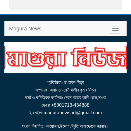
Magura News
T
o
g
g
l
e
n
a
v
i
g
a
t
i
o
n
প্রতিষ্ঠাতাঃ ডা.রাহুল মিত্র
সম্পাদক: অ্যাডভোকেট রাজীব কুমার মিত্র
বার্তা ও বানিজ্যিক কার্যালয়ঃ সৈয়দ আতর আলী রোড,মাগুরা
ফোনঃ +8801713-434888
ই-মেইলঃ maguranewsbd@gmail.com
সংবাদ বিজ্ঞপ্তি, আয়োজন,উদ্দোগ,বিবৃতি আমাদেরকে জানান।