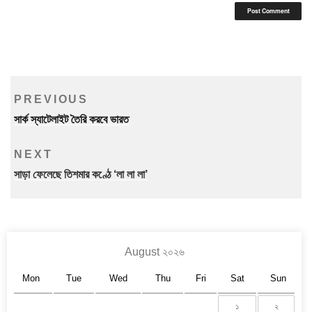
Post
Previous
PREVIOUS
navigation
Post
সার্ক স্যাটেলাইট তৈরি করবে ভারত
Next
NEXT
Post
সাড়া ফেলেছে তিশমার কণ্ঠে ‘লা লা লা’
August ২০২৬
Mon
Tue
Wed
Thu
Fri
Sat
Sun
১
২