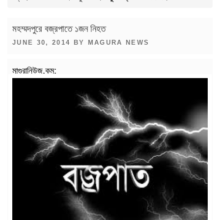
মহম্মদপুরে বজ্রপাতে ১জন নিহত
POSTED
JUNE 30, 2014
BY
MAGURA NEWS
ON
মাগুরানিউজ.কম: