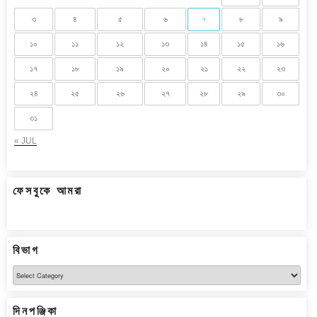
৩
৪
৫
৬
৭
৮
৯
১০
১১
১২
১৩
১৪
১৫
১৬
১৭
১৮
১৯
২০
২১
২২
২৩
২৪
২৫
২৬
২৭
২৮
২৯
৩০
৩১
« JUL
ফেসবুকে আমরা
বিভাগ
বিভাগ
দিনপঞ্জিকা