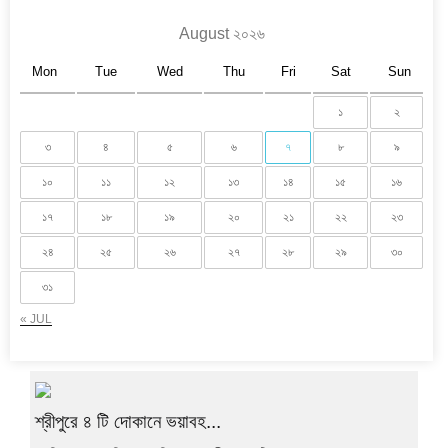
August ২০২৬
Mon
Tue
Wed
Thu
Fri
Sat
Sun
১
২
৩
৪
৫
৬
৭
৮
৯
১০
১১
১২
১৩
১৪
১৫
১৬
১৭
১৮
১৯
২০
২১
২২
২৩
২৪
২৫
২৬
২৭
২৮
২৯
৩০
৩১
« JUL
শ্রীপুরে ৪ টি দোকানে ভয়াবহ...