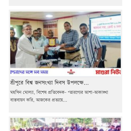
শ্রীপুরে বিশ্ব জনসংখ্যা দিবস উপলক্ষে...
মহসিন মোল্যা, বিশেষ প্রতিবেদক- "তারণ্যের আশা-আকাঙ্খা
বাস্তবায়ন করি, আজকের প্রত্যয়ে...