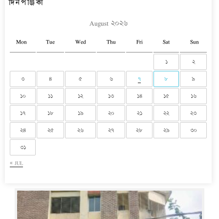
দিনপঞ্জিকা
August ২০২৬
Mon
Tue
Wed
Thu
Fri
Sat
Sun
১
২
৩
৪
৫
৬
৭
৮
৯
১০
১১
১২
১৩
১৪
১৫
১৬
১৭
১৮
১৯
২০
২১
২২
২৩
২৪
২৫
২৬
২৭
২৮
২৯
৩০
৩১
« JUL