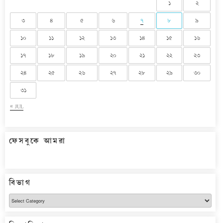
১
২
৩
৪
৫
৬
৭
৮
৯
১০
১১
১২
১৩
১৪
১৫
১৬
১৭
১৮
১৯
২০
২১
২২
২৩
২৪
২৫
২৬
২৭
২৮
২৯
৩০
৩১
« JUL
ফেসবুকে আমরা
বিভাগ
বিভাগ