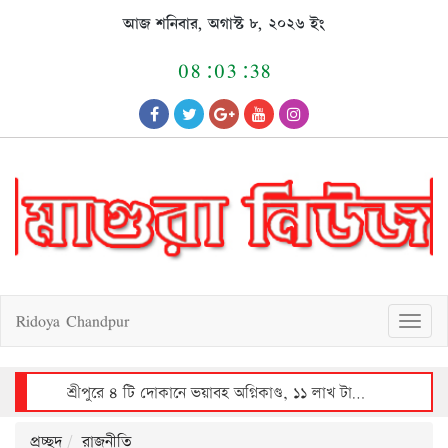
Skip
আজ শনিবার, অগাস্ট ৮, ২০২৬ ইং
to
content
08:03:38
Ridoya Chandpur
T
o
g
g
l
e
n
a
v
শ্রীপুরে ভয়াবহ অগ্নিকাণ্ডে ৩০ লাখ টাকার ক্ষয়ক্ষতি
i
g
a
t
i
o
n
প্রচ্ছদ
রাজনীতি