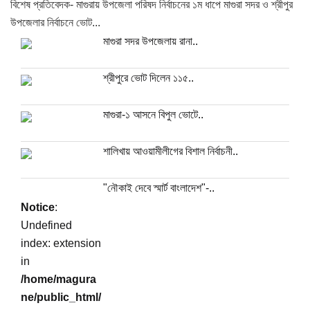
বিশেষ প্রতিবেদক- মাগুরায় উপজেলা পরিষদ নির্বাচনের ১ম ধাপে মাগুরা সদর ও শ্রীপুর
উপজেলার নির্বাচনে ভোট...
মাগুরা সদর উপজেলায় রানা..
শ্রীপুরে ভোট দিলেন ১১৫..
মাগুরা-১ আসনে বিপুল ভোটে..
শালিখায় আওয়ামীলীগের বিশাল নির্বাচনী..
"নৌকাই দেবে স্মার্ট বাংলাদেশ"-..
Notice
:
Undefined
index: extension
in
/home/magura
ne/public_html/