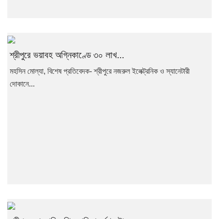
শ্রীপুরে ভয়াবহ অগ্নিকাণ্ডে ৩০ লাখ...
মহসিন মোল্যা, বিশেষ প্রতিবেদক- শ্রীপুরে নজরুল ইলেক্ট্রনিক ও স্যানেটারী
দোকানে...