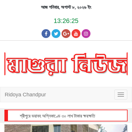
Skip
আজ শনিবার, অগাস্ট ৮, ২০২৬ ইং
to
content
13:26:26
Ridoya Chandpur
T
o
g
g
l
e
n
a
v
i
শ্রীপুরে ভয়াবহ অগ্নিকাণ্ডে ৩০ লাখ টাকার ক্ষয়ক্ষতি
g
a
t
i
o
n