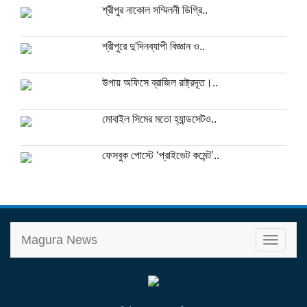
শ্রীপুর নাকোল সম্মিলনী ডিগ্রি..
শ্রীপুরে দু'দিনব্যাপী বিজ্ঞান ও..
উপায় অফিসে ব্রাজিল রাষ্ট্রদূত।..
মোবাইল সিমের মতো হ্যান্ডসেটও..
ফেসবুক পোস্টে ‘প্রাইভেট কমেন্ট’..
Magura News
T
o
g
g
l
e
n
a
v
i
g
a
t