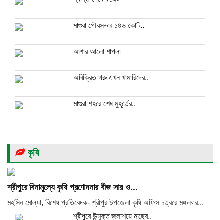
মাগুরা পৌরসভার ১৪৬ কোটি..
আশার আলো শাপলা
অবিক্রিত গরু এখন খামারিদের..
মাগুরা শহরে শেষ মুহূর্তের..
কৃষি
শ্রীপুরে বিনামূল্যে কৃষি প্রণোদনার বীজ সার ও...
মহসিন মোল্যা, বিশেষ প্রতিবেদক- শ্রীপুর উপজেলা কৃষি অফিস চত্বরে মঙ্গলবার...
শ্রীপুরে উন্মুক্ত জলাশয়ে মাছের..